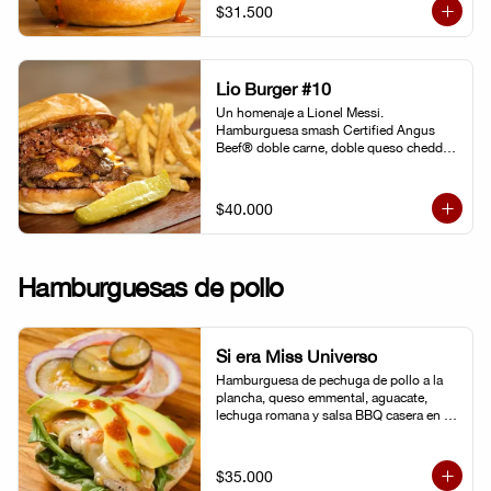
gochujang (pasta coreana de chiles rojos, 
$31.500
soya fermentada y harina de arroz). 
Pepinillo kosher. Pan Brioche.
Lio Burger #10
Un homenaje a Lionel Messi. 
Hamburguesa smash Certified Angus 
Beef® doble carne, doble queso cheddar, 
tocineta, cebolla grille, pepinillo kosher y 
mostaneza de ajo negro.
$40.000
Hamburguesas de pollo
Si era Miss Universo
Hamburguesa de pechuga de pollo a la 
plancha, queso emmental, aguacate, 
lechuga romana y salsa BBQ casera en 
pan brioche.
$35.000