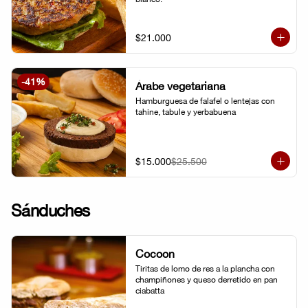
$21.000
-
41
%
Árabe vegetariana
Hamburguesa de falafel o lentejas con 
tahine, tabule y yerbabuena
$15.000
$25.500
Sánduches
Cocoon
Tiritas de lomo de res a la plancha con 
champiñones y queso derretido en pan 
ciabatta