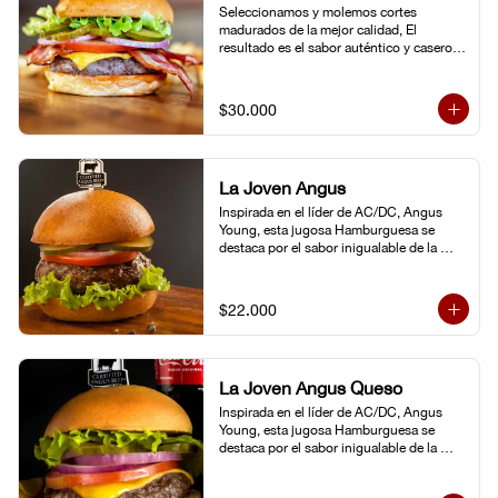
Seleccionamos y molemos cortes 
madurados de la mejor calidad, El 
resultado es el sabor auténtico y casero 
de nuestras hamburguesas, las cuales 
preparamos a la parrilla al término que 
usted elija. Armela como quiera.
$30.000
La Joven Angus
Inspirada en el líder de AC/DC, Angus 
Young, esta jugosa Hamburguesa se 
destaca por el sabor inigualable de la 
carne Certified Angus Beef®.
$22.000
La Joven Angus Queso
Inspirada en el líder de AC/DC, Angus 
Young, esta jugosa Hamburguesa se 
destaca por el sabor inigualable de la 
carne Certified Angus Beef®.