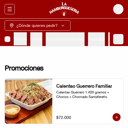
Abrir menu de navegación
Login
¿Dónde quieres pedir?
rrilla
Perros
Niños
Acompañamientos
Bebidas
Cervezas
Promociones
Calentao Guerrero Familiar
Calentao Guerrero 1.400 gramos + 
Chorizo + Chorriado Santafereño
$72.000