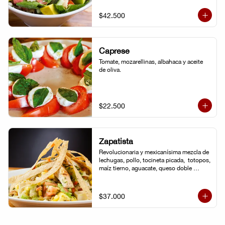
de la casa.
$42.500
Caprese
Tomate, mozarellinas, albahaca y aceite 
de oliva.
$22.500
Zapatista
Revolucionaria y mexicanísima mezcla de 
lechugas, pollo, tocineta picada,  totopos, 
maíz tierno, aguacate, queso doble 
crema, pimentón, tomate y vinagreta de la 
casa.
$37.000