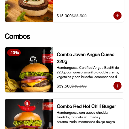
$15.000
$25.500
Combos
-
20
%
Combo Joven Angus Queso
220g
Hamburguesa Certified Angus Beef® de 
220g, con queso amarillo o doble crema, 
vegetales y pan brioche, acompañada de 
papa chip o papa francesa y gaseosa o 
$39.500
$49.500
limonada natural.
Combo Red Hot Chili Burger
Hamburguesa con queso cheddar 
fundido, tocineta ahumada y 
caramelizada, mostaneza de ajo negro y 
verduras frescas. Pan brioche con 