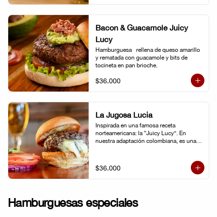
Bacon & Guacamole Juicy
Lucy
Hamburguesa   rellena de queso amarillo 
y rematada con guacamole y bits de 
tocineta en pan brioche.
$36.000
La Jugosa Lucia
Inspirada en una famosa receta 
norteamericana: la “Juicy Lucy”. En 
nuestra adaptación colombiana, es una 
hamburguesa rellena de nuestro delicioso 
queso Paipa, una verdadera explosión de 
sabor.
$36.000
Hamburguesas especiales