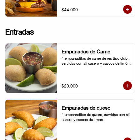
topping de ají limo peruano. Nuestro 
famoso chili con carne al lado. 
$44.000
Acompañada de papa chip o papa 
francesa y gaseosa o agua.
Entradas
Empanadas de Carne
4 empanaditas de carne de res tipo club, 
servidas con ají casero y cascos de limón.
$20.000
Empanadas de queso
4 empanaditas de queso, servidas con ají 
casero y cascos de limón.