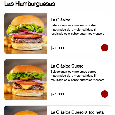
Las Hamburguesas
La Clásica
Seleccionamos y molemos cortes 
madurados de la mejor calidad, El 
resultado es el sabor auténtico y casero 
de nuestras hamburguesas, las cuales 
preparamos a la parrilla al término que 
usted elija. Armela como quiera.
$21.000
La Clásica Queso
Seleccionamos y molemos cortes 
madurados de la mejor calidad, El 
resultado es el sabor auténtico y casero 
de nuestras hamburguesas, las cuales 
preparamos a la parrilla al término que 
usted elija. Armela como quiera.
$24.000
La Clásica Queso & Tocineta