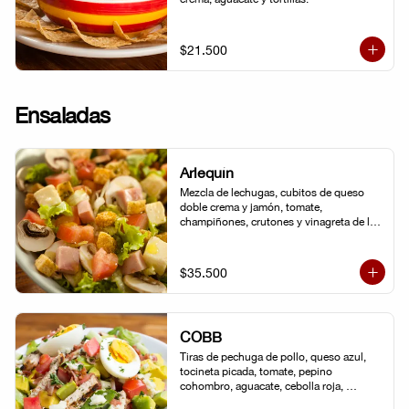
$21.500
Ensaladas
Arlequín
Mezcla de lechugas, cubitos de queso 
doble crema y jamón, tomate, 
champiñones, crutones y vinagreta de la 
casa.
$35.500
COBB
Tiras de pechuga de pollo, queso azul, 
tocineta picada, tomate, pepino 
cohombro, aguacate, cebolla roja, 
lechuga romana, huevo duro y vinagreta 