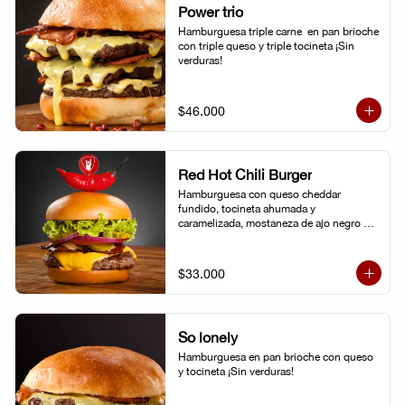
Power trio
Hamburguesa triple carne  en pan brioche 
con triple queso y triple tocineta ¡Sin 
verduras!
$46.000
Red Hot Chili Burger
Hamburguesa con queso cheddar 
fundido, tocineta ahumada y 
caramelizada, mostaneza de ajo negro y 
verduras frescas. Pan brioche con 
topping de ají limo peruano. Nuestro 
famoso chili con carne al lado.
$33.000
So lonely
Hamburguesa en pan brioche con queso 
y tocineta ¡Sin verduras!