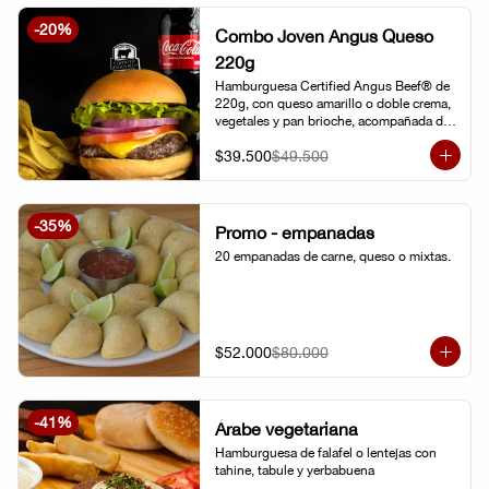
-
20
%
Combo Joven Angus Queso
220g
Hamburguesa Certified Angus Beef® de 
220g, con queso amarillo o doble crema, 
vegetales y pan brioche, acompañada de 
papa chip o papa francesa y gaseosa o 
$39.500
$49.500
limonada natural.
-
35
%
Promo - empanadas
20 empanadas de carne, queso o mixtas.
$52.000
$80.000
-
41
%
Árabe vegetariana
Hamburguesa de falafel o lentejas con 
tahine, tabule y yerbabuena