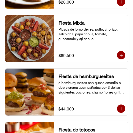
$20.000
Fiesta Mixta
Picada de lomo de res, pollo, chorizo, 
salchicha, papa criolla, tomate, 
guacamole y ají criollo.
$69.500
Fiesta de hamburguesitas
5 hamburguesitas con queso amarillo o 
doble crema acompañadas por 3 de las 
siguientes opciones: champiñones grillé, 
chili con carne, guacamole, cebolla grillé, 
guiso criollo, pico de gallo o salsa de 
pimienta negra.
$44.000
Fiesta de totopos