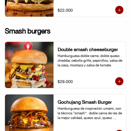
$22.000
Smash burgers
Double smash cheeseburger
Hamburguesa doble carne, doble queso 
cheddar, cebolla grille, pepinillos, salsa de 
la casa, mostaza y salsa de tomate.
$29.000
Gochujang Smash Burger
Hamburguesa de inspiración umami, con 
la técnica “smash”:  doble carne de res de 
la mejor calidad, queso azul, queso 
cheddar americano y cebolla frita 
crocante. Bañada en una mayonesa de 