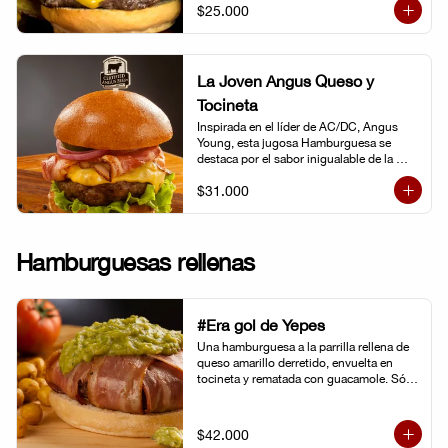
$25.000
La Joven Angus Queso y
Tocineta
Inspirada en el líder de AC/DC, Angus 
Young, esta jugosa Hamburguesa se 
destaca por el sabor inigualable de la 
carne Certified Angus Beef®.
$31.000
Hamburguesas rellenas
#Era gol de Yepes
Una hamburguesa a la parrilla rellena de 
queso amarillo derretido, envuelta en 
tocineta y rematada con guacamole. Sólo 
eso pudo levantarnos después de la 
eliminación en Brasil. Y no fue tarea fácil, 
porque definitivamente… 
$42.000
#EraGolDeYepes!