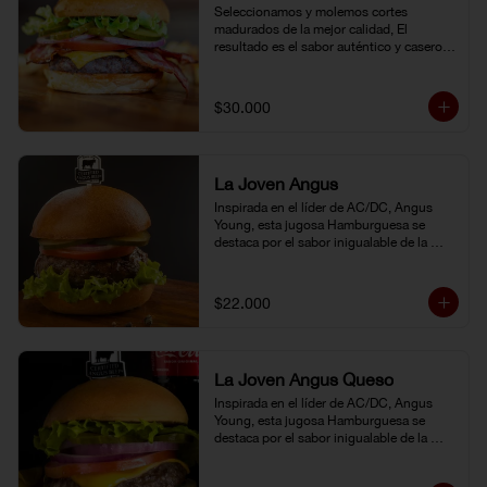
Seleccionamos y molemos cortes 
madurados de la mejor calidad, El 
resultado es el sabor auténtico y casero 
de nuestras hamburguesas, las cuales 
preparamos a la parrilla al término que 
usted elija. Armela como quiera.
$30.000
La Joven Angus
Inspirada en el líder de AC/DC, Angus 
Young, esta jugosa Hamburguesa se 
destaca por el sabor inigualable de la 
carne Certified Angus Beef®.
$22.000
La Joven Angus Queso
Inspirada en el líder de AC/DC, Angus 
Young, esta jugosa Hamburguesa se 
destaca por el sabor inigualable de la 
carne Certified Angus Beef®.