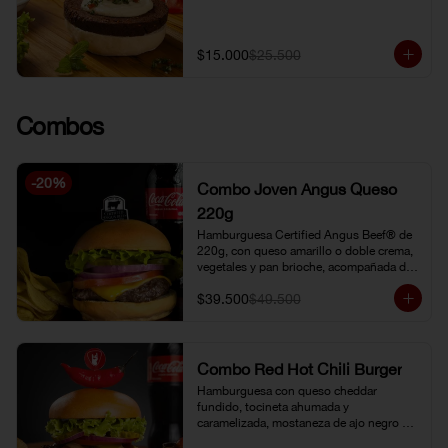
$15.000
$25.500
Combos
-
20
%
Combo Joven Angus Queso
220g
Hamburguesa Certified Angus Beef® de 
220g, con queso amarillo o doble crema, 
vegetales y pan brioche, acompañada de 
papa chip o papa francesa y gaseosa o 
$39.500
$49.500
limonada natural.
Combo Red Hot Chili Burger
Hamburguesa con queso cheddar 
fundido, tocineta ahumada y 
caramelizada, mostaneza de ajo negro y 
verduras frescas. Pan brioche con 