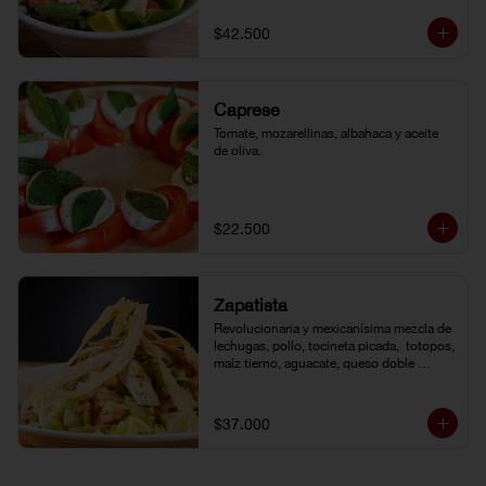
de la casa.
$42.500
Caprese
Tomate, mozarellinas, albahaca y aceite 
de oliva.
$22.500
Zapatista
Revolucionaria y mexicanísima mezcla de 
lechugas, pollo, tocineta picada,  totopos, 
maíz tierno, aguacate, queso doble 
crema, pimentón, tomate y vinagreta de la 
casa.
$37.000