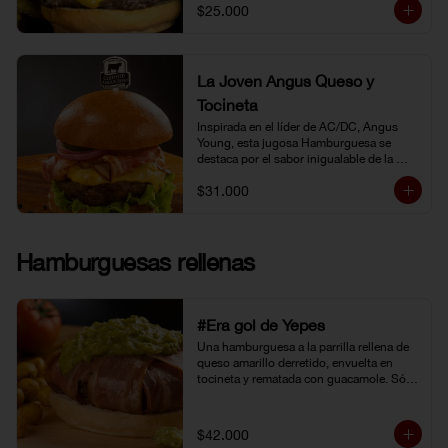
$25.000
La Joven Angus Queso y
Tocineta
Inspirada en el líder de AC/DC, Angus 
Young, esta jugosa Hamburguesa se 
destaca por el sabor inigualable de la 
carne Certified Angus Beef®.
$31.000
Hamburguesas rellenas
#Era gol de Yepes
Una hamburguesa a la parrilla rellena de 
queso amarillo derretido, envuelta en 
tocineta y rematada con guacamole. Sólo 
eso pudo levantarnos después de la 
eliminación en Brasil. Y no fue tarea fácil, 
porque definitivamente… 
$42.000
#EraGolDeYepes!