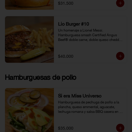
gochujang (pasta coreana de chiles rojos, 
$31.500
soya fermentada y harina de arroz). 
Pepinillo kosher. Pan Brioche.
Lio Burger #10
Un homenaje a Lionel Messi. 
Hamburguesa smash Certified Angus 
Beef® doble carne, doble queso cheddar, 
tocineta, cebolla grille, pepinillo kosher y 
mostaneza de ajo negro.
$40.000
Hamburguesas de pollo
Si era Miss Universo
Hamburguesa de pechuga de pollo a la 
plancha, queso emmental, aguacate, 
lechuga romana y salsa BBQ casera en 
pan brioche.
$35.000