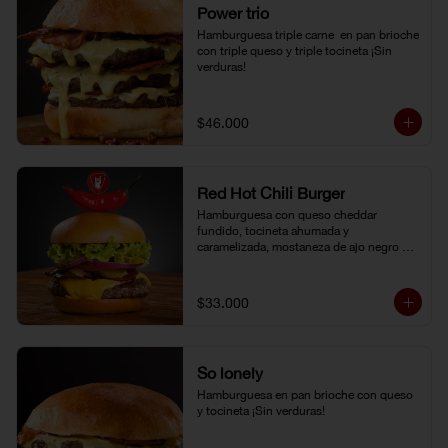
Power trio
Hamburguesa triple carne  en pan brioche 
con triple queso y triple tocineta ¡Sin 
verduras!
$46.000
Red Hot Chili Burger
Hamburguesa con queso cheddar 
fundido, tocineta ahumada y 
caramelizada, mostaneza de ajo negro y 
verduras frescas. Pan brioche con 
topping de ají limo peruano. Nuestro 
famoso chili con carne al lado.
$33.000
So lonely
Hamburguesa en pan brioche con queso 
y tocineta ¡Sin verduras!