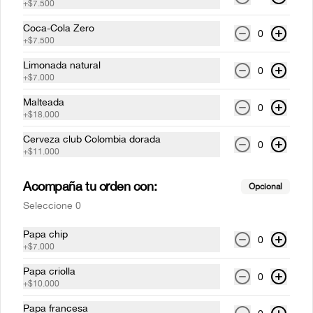
+
$7.500
Coca-Cola Zero
0
+
$7.500
Costillas mundiales Medio
Rack (1-2 personas)
Limonada natural
0
Costilla de cerdo BBQ  a la parrilla (Corte 
+
$7.000
St. Louis), acompañado de papas 
francesas.
Malteada
0
+
$18.000
$73.000
Cerveza club Colombia dorada
0
+
$11.000
Medallones de lomo pimienta
Acompaña tu orden con:
Dos medallones de lomo de res a la 
Opcional
parrilla bañados en salsa 
Seleccione 0
depimientanegra con cualquiera de 
nuestros acompañamientos y ensalada 
de la casa.
Papa chip
0
$59.500
+
$7.000
Papa criolla
0
+
$10.000
Medallones de lomo tocineta
Papa francesa
Dos medallones de lomo de res a la 