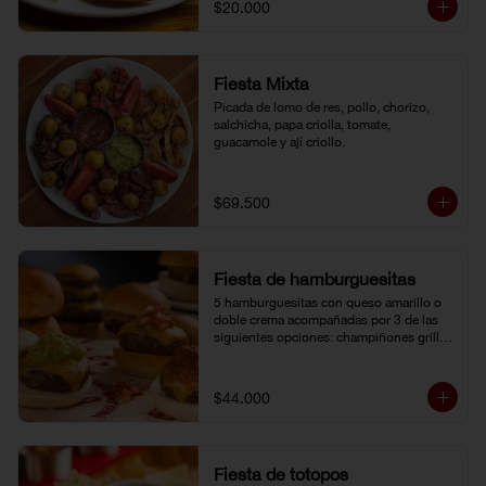
$20.000
Fiesta Mixta
Picada de lomo de res, pollo, chorizo, 
salchicha, papa criolla, tomate, 
guacamole y ají criollo.
$69.500
Fiesta de hamburguesitas
5 hamburguesitas con queso amarillo o 
doble crema acompañadas por 3 de las 
siguientes opciones: champiñones grillé, 
chili con carne, guacamole, cebolla grillé, 
guiso criollo, pico de gallo o salsa de 
pimienta negra.
$44.000
Fiesta de totopos