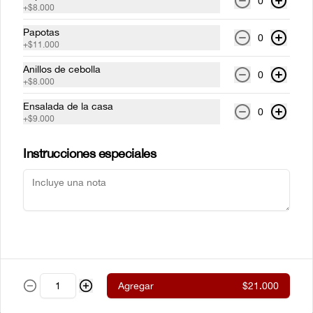
0
+
$8.000
parrilla envueltos en tocinera con 
cualquiera de nuestros acompañamientos 
y ensalada de la casa.
Papotas
0
+
$11.000
$61.500
Anillos de cebolla
0
+
$8.000
Ensalada de la casa
New York steak Certified
0
+
$9.000
Angus Beef® 300g
Corte de chata (strip loin) Certified Angus 
Beef ® al estilo neoyorkino, acompañado 
Instrucciones especiales
de papas francesas y ensalada de la casa.
$99.000
Steak de lomito
Lomito de res a la parrilla con cualquiera 
de nuestros acompañamientos y 
ensalada de la casa.
Agregar
$21.000
$59.500