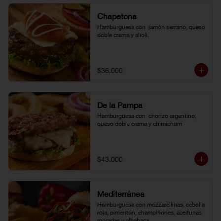
Chapetona
Hamburguesa con  jamón serrano, queso 
doble crema y alioli.
$36.000
De la Pampa
Hamburguesa con  chorizo argentino, 
queso doble crema y chimichurri
$43.000
Mediterránea
Hamburguesa con mozzarellinas, cebolla 
roja, pimentón, champiñones, aceitunas 
moradas y albahaca.