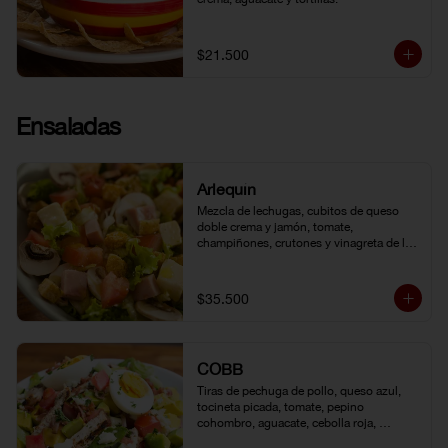
$21.500
Ensaladas
Arlequín
Mezcla de lechugas, cubitos de queso 
doble crema y jamón, tomate, 
champiñones, crutones y vinagreta de la 
casa.
$35.500
COBB
Tiras de pechuga de pollo, queso azul, 
tocineta picada, tomate, pepino 
cohombro, aguacate, cebolla roja, 
lechuga romana, huevo duro y vinagreta 