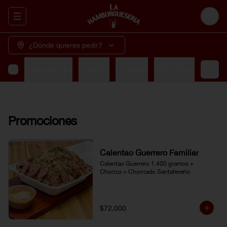
Abrir menu de navegación
Login
¿Dónde quieres pedir?
Promociones
Combos
Entradas
Alitas Picantes
So
Promociones
Calentao Guerrero Familiar
Calentao Guerrero 1.400 gramos + 
Chorizo + Chorriado Santafereño
$72.000