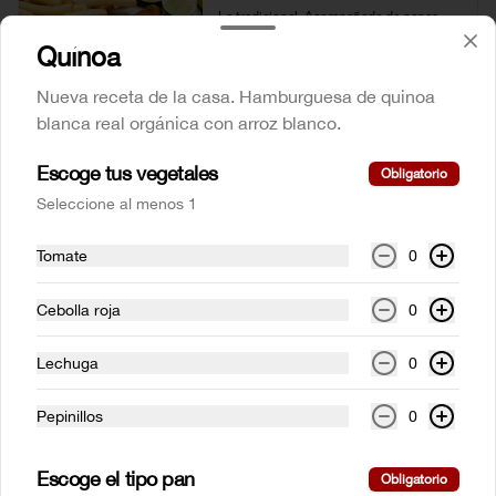
La tradicional. Acompañada de papas 
francesas y ensalada de la casa, servida 
Quínoa
con alioli.
Nueva receta de la casa. Hamburguesa de quinoa
$47.000
blanca real orgánica con arroz blanco.
Escoge tus vegetales
Obligatorio
Pechuga a la plancha
Seleccione al menos 1
Pechuga de pollo en corte mariposa con 
cualquiera de nuestros acompañamientos 
y ensalada de la casa.
Tomate
0
Cebolla roja
0
$41.500
Lechuga
0
Salmón a la plancha
Pepinillos
0
Filete de salmón a la plancha con salsa 
teriyaki. Con cualquiera de nuestros 
acompañamientos y ensalada de la casa.
Escoge el tipo pan
Obligatorio