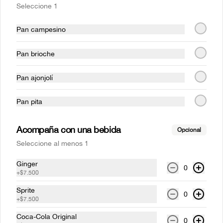
Seleccione 1
$62.000
Pan campesino
Parrilla
Pan brioche
Costillas mundiales 1/4 rack
Pan ajonjolí
(1 persona)
Costilla de cerdo BBQ  a la parrilla (Corte 
Pan pita
St. Louis), acompañado de papas 
francesas.
Acompaña con una bebida
$46.000
Opcional
Seleccione al menos 1
Costillas mundiales Full rack
Ginger
0
+
$7.500
(3-4 personas)
Costilla de cerdo BBQ  a la parrilla (Corte 
Sprite
0
St. Louis), acompañado de papas 
+
$7.500
francesas.
Coca-Cola Original
$133.000
0