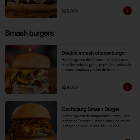
$22.000
Smash burgers
Double smash cheeseburger
Hamburguesa doble carne, doble queso 
cheddar, cebolla grille, pepinillos, salsa de 
la casa, mostaza y salsa de tomate.
$29.000
Gochujang Smash Burger
Hamburguesa de inspiración umami, con 
la técnica “smash”:  doble carne de res de 
la mejor calidad, queso azul, queso 
cheddar americano y cebolla frita 
crocante. Bañada en una mayonesa de 