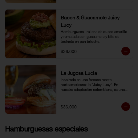
Bacon & Guacamole Juicy
Lucy
Hamburguesa   rellena de queso amarillo 
y rematada con guacamole y bits de 
tocineta en pan brioche.
$36.000
La Jugosa Lucia
Inspirada en una famosa receta 
norteamericana: la “Juicy Lucy”. En 
nuestra adaptación colombiana, es una 
hamburguesa rellena de nuestro delicioso 
queso Paipa, una verdadera explosión de 
sabor.
$36.000
Hamburguesas especiales