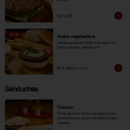
$21.000
-
41
%
Árabe vegetariana
Hamburguesa de falafel o lentejas con 
tahine, tabule y yerbabuena
$15.000
$25.500
Sánduches
Cocoon
Tiritas de lomo de res a la plancha con 
champiñones y queso derretido en pan 
ciabatta