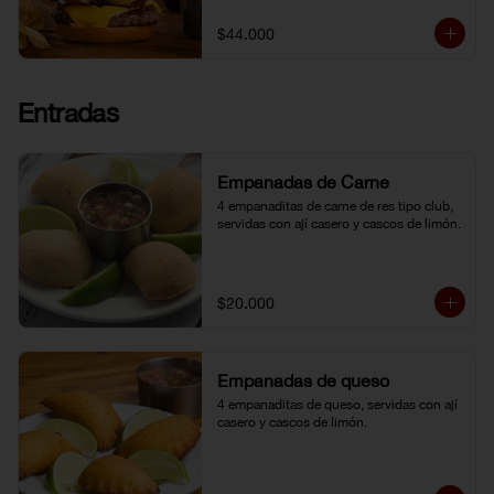
topping de ají limo peruano. Nuestro 
famoso chili con carne al lado. 
$44.000
Acompañada de papa chip o papa 
francesa y gaseosa o agua.
Entradas
Empanadas de Carne
4 empanaditas de carne de res tipo club, 
servidas con ají casero y cascos de limón.
$20.000
Empanadas de queso
4 empanaditas de queso, servidas con ají 
casero y cascos de limón.