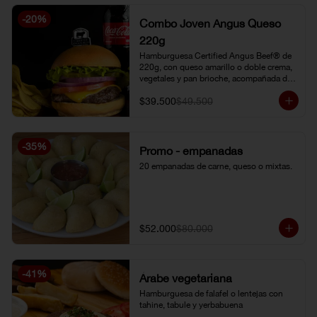
-
20
%
Combo Joven Angus Queso
220g
Hamburguesa Certified Angus Beef® de 
220g, con queso amarillo o doble crema, 
vegetales y pan brioche, acompañada de 
papa chip o papa francesa y gaseosa o 
$39.500
$49.500
limonada natural.
-
35
%
Promo - empanadas
20 empanadas de carne, queso o mixtas.
$52.000
$80.000
-
41
%
Árabe vegetariana
Hamburguesa de falafel o lentejas con 
tahine, tabule y yerbabuena