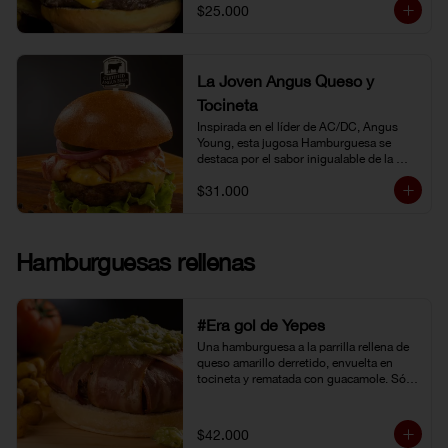
$25.000
La Joven Angus Queso y
Tocineta
Inspirada en el líder de AC/DC, Angus 
Young, esta jugosa Hamburguesa se 
destaca por el sabor inigualable de la 
carne Certified Angus Beef®.
$31.000
Hamburguesas rellenas
#Era gol de Yepes
Una hamburguesa a la parrilla rellena de 
queso amarillo derretido, envuelta en 
tocineta y rematada con guacamole. Sólo 
eso pudo levantarnos después de la 
eliminación en Brasil. Y no fue tarea fácil, 
porque definitivamente… 
$42.000
#EraGolDeYepes!