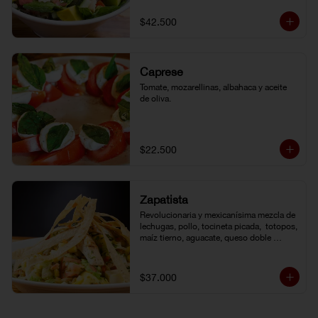
de la casa.
$42.500
Caprese
Tomate, mozarellinas, albahaca y aceite 
de oliva.
$22.500
Zapatista
Revolucionaria y mexicanísima mezcla de 
lechugas, pollo, tocineta picada,  totopos, 
maíz tierno, aguacate, queso doble 
crema, pimentón, tomate y vinagreta de la 
casa.
$37.000