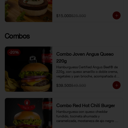
$15.000
$25.500
Combos
-
20
%
Combo Joven Angus Queso
220g
Hamburguesa Certified Angus Beef® de 
220g, con queso amarillo o doble crema, 
vegetales y pan brioche, acompañada de 
papa chip o papa francesa y gaseosa o 
$39.500
$49.500
limonada natural.
Combo Red Hot Chili Burger
Hamburguesa con queso cheddar 
fundido, tocineta ahumada y 
caramelizada, mostaneza de ajo negro y 
verduras frescas. Pan brioche con 