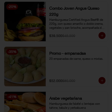
-
20
%
Combo Joven Angus Queso
220g
Hamburguesa Certified Angus Beef® de 
220g, con queso amarillo o doble crema, 
vegetales y pan brioche, acompañada de 
papa chip o papa francesa y gaseosa o 
$39.500
$49.500
limonada natural.
-
35
%
Promo - empanadas
20 empanadas de carne, queso o mixtas.
$52.000
$80.000
-
41
%
Árabe vegetariana
Hamburguesa de falafel o lentejas con 
tahine, tabule y yerbabuena