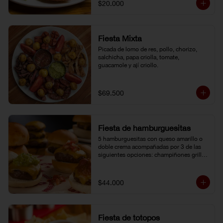
$20.000
Fiesta Mixta
Picada de lomo de res, pollo, chorizo, 
salchicha, papa criolla, tomate, 
guacamole y ají criollo.
$69.500
Fiesta de hamburguesitas
5 hamburguesitas con queso amarillo o 
doble crema acompañadas por 3 de las 
siguientes opciones: champiñones grillé, 
chili con carne, guacamole, cebolla grillé, 
guiso criollo, pico de gallo o salsa de 
pimienta negra.
$44.000
Fiesta de totopos