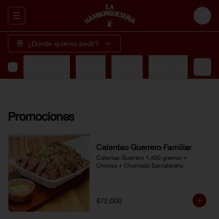
Abrir menu de navegación
Login
¿Dónde quieres pedir?
Promociones
Combos
Entradas
Alitas Picantes
So
Promociones
Calentao Guerrero Familiar
Calentao Guerrero 1.400 gramos + 
Chorizo + Chorriado Santafereño
$72.000