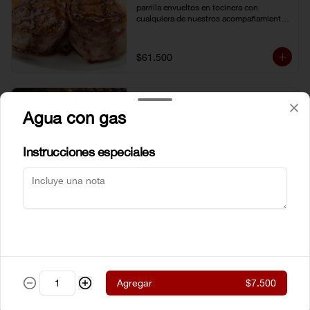
parrilla envueltos en tocinera con 
cualquiera de nuestros acompañamientos 
y ensalada de la casa.
$61.500
New York steak Certified
Agua con gas
Angus Beef® 300g
Corte de chata (strip loin) Certified Angus 
Beef ® al estilo neoyorkino, acompañado 
Instrucciones especiales
de papas francesas y ensalada de la casa.
$99.000
Steak de lomito
Lomito de res a la parrilla con cualquiera 
de nuestros acompañamientos y 
ensalada de la casa.
Agregar
$7.500
$59.500