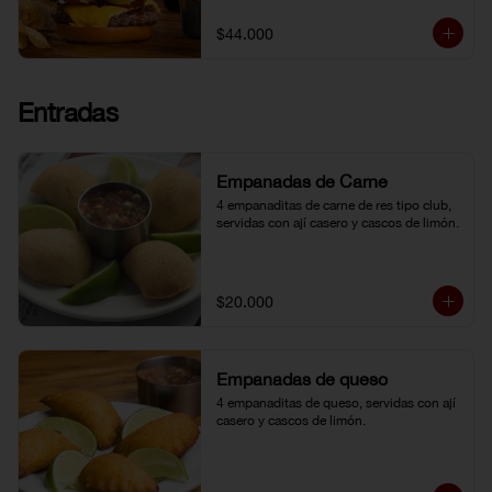
topping de ají limo peruano. Nuestro 
famoso chili con carne al lado. 
$44.000
Acompañada de papa chip o papa 
francesa y gaseosa o agua.
Entradas
Empanadas de Carne
4 empanaditas de carne de res tipo club, 
servidas con ají casero y cascos de limón.
$20.000
Empanadas de queso
4 empanaditas de queso, servidas con ají 
casero y cascos de limón.