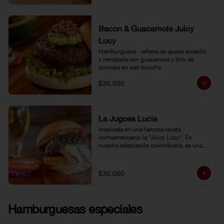
Bacon & Guacamole Juicy
Lucy
Hamburguesa   rellena de queso amarillo 
y rematada con guacamole y bits de 
tocineta en pan brioche.
$36.000
La Jugosa Lucia
Inspirada en una famosa receta 
norteamericana: la “Juicy Lucy”. En 
nuestra adaptación colombiana, es una 
hamburguesa rellena de nuestro delicioso 
queso Paipa, una verdadera explosión de 
sabor.
$36.000
Hamburguesas especiales