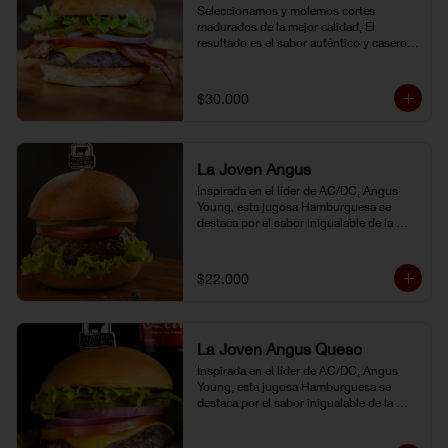
Seleccionamos y molemos cortes 
madurados de la mejor calidad, El 
resultado es el sabor auténtico y casero 
de nuestras hamburguesas, las cuales 
preparamos a la parrilla al término que 
usted elija. Armela como quiera.
$30.000
La Joven Angus
Inspirada en el líder de AC/DC, Angus 
Young, esta jugosa Hamburguesa se 
destaca por el sabor inigualable de la 
carne Certified Angus Beef®.
$22.000
La Joven Angus Queso
Inspirada en el líder de AC/DC, Angus 
Young, esta jugosa Hamburguesa se 
destaca por el sabor inigualable de la 
carne Certified Angus Beef®.