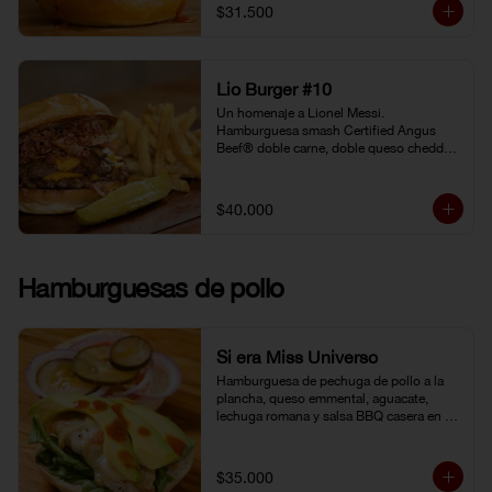
gochujang (pasta coreana de chiles rojos, 
$31.500
soya fermentada y harina de arroz). 
Pepinillo kosher. Pan Brioche.
Lio Burger #10
Un homenaje a Lionel Messi. 
Hamburguesa smash Certified Angus 
Beef® doble carne, doble queso cheddar, 
tocineta, cebolla grille, pepinillo kosher y 
mostaneza de ajo negro.
$40.000
Hamburguesas de pollo
Si era Miss Universo
Hamburguesa de pechuga de pollo a la 
plancha, queso emmental, aguacate, 
lechuga romana y salsa BBQ casera en 
pan brioche.
$35.000