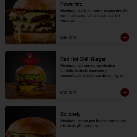
Power trio
Hamburguesa triple carne  en pan brioche 
con triple queso y triple tocineta ¡Sin 
verduras!
$46.000
Red Hot Chili Burger
Hamburguesa con queso cheddar 
fundido, tocineta ahumada y 
caramelizada, mostaneza de ajo negro y 
verduras frescas. Pan brioche con 
topping de ají limo peruano. Nuestro 
famoso chili con carne al lado.
$33.000
So lonely
Hamburguesa en pan brioche con queso 
y tocineta ¡Sin verduras!