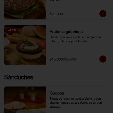
$21.000
-
41
%
Árabe vegetariana
Hamburguesa de falafel o lentejas con 
tahine, tabule y yerbabuena
$15.000
$25.500
Sánduches
Cocoon
Tiritas de lomo de res a la plancha con 
champiñones y queso derretido en pan 
ciabatta