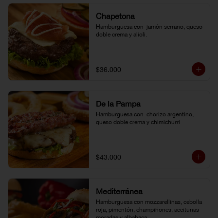
Chapetona
Hamburguesa con  jamón serrano, queso 
doble crema y alioli.
$36.000
De la Pampa
Hamburguesa con  chorizo argentino, 
queso doble crema y chimichurri
$43.000
Mediterránea
Hamburguesa con mozzarellinas, cebolla 
roja, pimentón, champiñones, aceitunas 
moradas y albahaca.