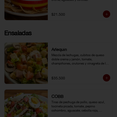
$21.500
Ensaladas
Arlequín
Mezcla de lechugas, cubitos de queso 
doble crema y jamón, tomate, 
champiñones, crutones y vinagreta de la 
casa.
$35.500
COBB
Tiras de pechuga de pollo, queso azul, 
tocineta picada, tomate, pepino 
cohombro, aguacate, cebolla roja, 
lechuga romana, huevo duro y vinagreta 