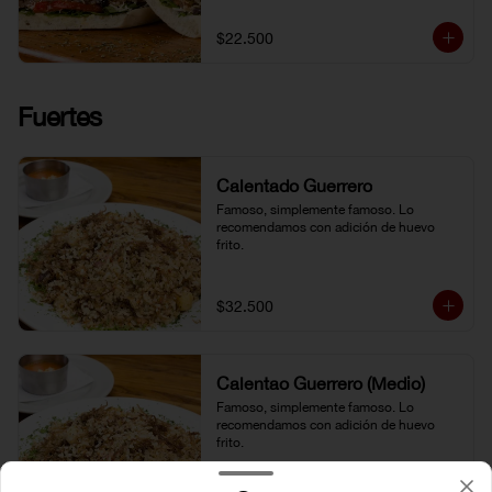
$22.500
Fuertes
Calentado Guerrero
Famoso, simplemente famoso. Lo 
recomendamos con adición de huevo 
frito.
$32.500
Calentao Guerrero (Medio)
Famoso, simplemente famoso. Lo 
recomendamos con adición de huevo 
frito.