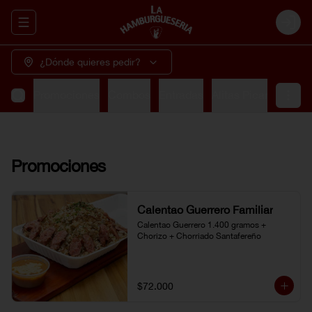
Abrir menu de navegación
Login
¿Dónde quieres pedir?
Promociones
Combos
Entradas
Alitas Picantes
So
Promociones
Calentao Guerrero Familiar
Calentao Guerrero 1.400 gramos + 
Chorizo + Chorriado Santafereño
$72.000