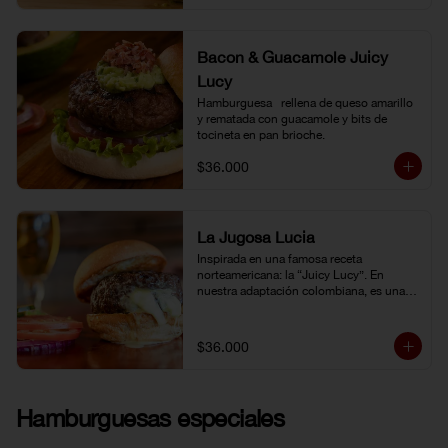
Bacon & Guacamole Juicy
Lucy
Hamburguesa   rellena de queso amarillo 
y rematada con guacamole y bits de 
tocineta en pan brioche.
$36.000
La Jugosa Lucia
Inspirada en una famosa receta 
norteamericana: la “Juicy Lucy”. En 
nuestra adaptación colombiana, es una 
hamburguesa rellena de nuestro delicioso 
queso Paipa, una verdadera explosión de 
sabor.
$36.000
Hamburguesas especiales