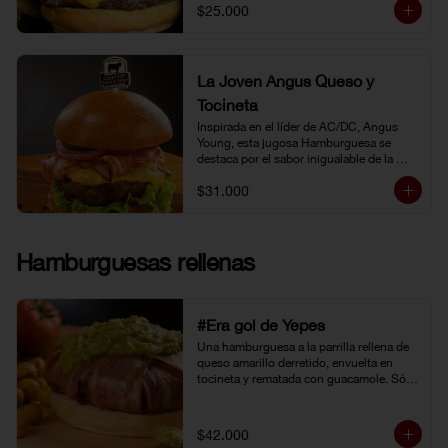
$25.000
La Joven Angus Queso y
Tocineta
Inspirada en el líder de AC/DC, Angus 
Young, esta jugosa Hamburguesa se 
destaca por el sabor inigualable de la 
carne Certified Angus Beef®.
$31.000
Hamburguesas rellenas
#Era gol de Yepes
Una hamburguesa a la parrilla rellena de 
queso amarillo derretido, envuelta en 
tocineta y rematada con guacamole. Sólo 
eso pudo levantarnos después de la 
eliminación en Brasil. Y no fue tarea fácil, 
porque definitivamente… 
$42.000
#EraGolDeYepes!