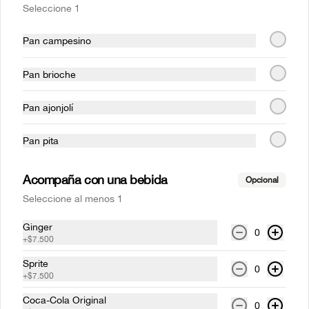
Seleccione 1
$62.000
Pan campesino
Parrilla
Pan brioche
Costillas mundiales 1/4 rack
Pan ajonjolí
(1 persona)
Costilla de cerdo BBQ  a la parrilla (Corte 
Pan pita
St. Louis), acompañado de papas 
francesas.
Acompaña con una bebida
$46.000
Opcional
Seleccione al menos 1
Costillas mundiales Full rack
Ginger
0
+
$7.500
(3-4 personas)
Costilla de cerdo BBQ  a la parrilla (Corte 
Sprite
0
St. Louis), acompañado de papas 
+
$7.500
francesas.
Coca-Cola Original
$133.000
0