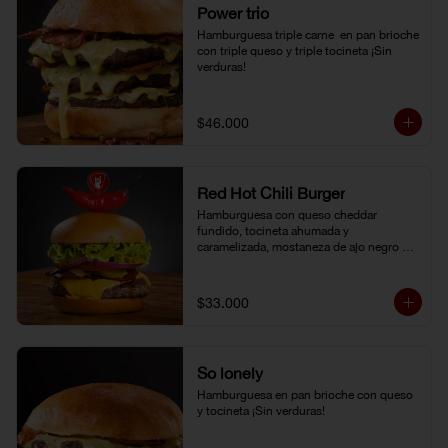
Power trio
Hamburguesa triple carne  en pan brioche 
con triple queso y triple tocineta ¡Sin 
verduras!
$46.000
Red Hot Chili Burger
Hamburguesa con queso cheddar 
fundido, tocineta ahumada y 
caramelizada, mostaneza de ajo negro y 
verduras frescas. Pan brioche con 
topping de ají limo peruano. Nuestro 
famoso chili con carne al lado.
$33.000
So lonely
Hamburguesa en pan brioche con queso 
y tocineta ¡Sin verduras!