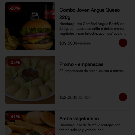
-
20
%
Combo Joven Angus Queso
220g
Hamburguesa Certified Angus Beef® de 
220g, con queso amarillo o doble crema, 
vegetales y pan brioche, acompañada de 
papa chip o papa francesa y gaseosa o 
$39.500
$49.500
limonada natural.
-
35
%
Promo - empanadas
20 empanadas de carne, queso o mixtas.
$52.000
$80.000
-
41
%
Árabe vegetariana
Hamburguesa de falafel o lentejas con 
tahine, tabule y yerbabuena