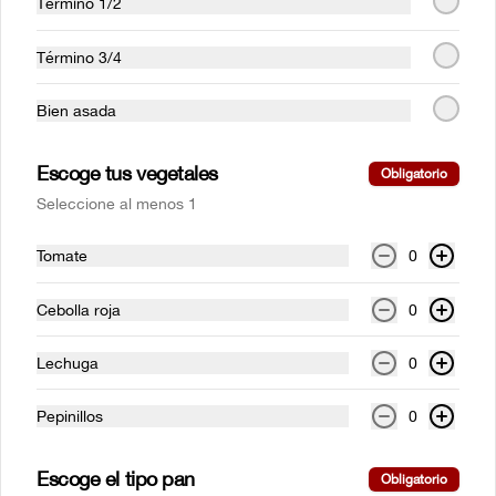
Término 1/2
La tradicional. Acompañada de papas 
francesas y ensalada de la casa, servida 
con alioli.
Término 3/4
Bien asada
$47.000
Escoge tus vegetales
Obligatorio
Pechuga a la plancha
Seleccione al menos 1
Pechuga de pollo en corte mariposa con 
cualquiera de nuestros acompañamientos 
y ensalada de la casa.
Tomate
0
Cebolla roja
0
$41.500
Lechuga
0
Salmón a la plancha
Pepinillos
0
Filete de salmón a la plancha con salsa 
teriyaki. Con cualquiera de nuestros 
acompañamientos y ensalada de la casa.
Escoge el tipo pan
Obligatorio