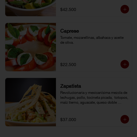
de la casa.
$42.500
Caprese
Tomate, mozarellinas, albahaca y aceite 
de oliva.
$22.500
Zapatista
Revolucionaria y mexicanísima mezcla de 
lechugas, pollo, tocineta picada,  totopos, 
maíz tierno, aguacate, queso doble 
crema, pimentón, tomate y vinagreta de la 
casa.
$37.000