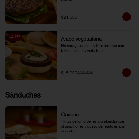
$21.000
-
41
%
Árabe vegetariana
Hamburguesa de falafel o lentejas con 
tahine, tabule y yerbabuena
$15.000
$25.500
Sánduches
Cocoon
Tiritas de lomo de res a la plancha con 
champiñones y queso derretido en pan 
ciabatta