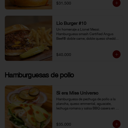
gochujang (pasta coreana de chiles rojos, 
$31.500
soya fermentada y harina de arroz). 
Pepinillo kosher. Pan Brioche.
Lio Burger #10
Un homenaje a Lionel Messi. 
Hamburguesa smash Certified Angus 
Beef® doble carne, doble queso cheddar, 
tocineta, cebolla grille, pepinillo kosher y 
mostaneza de ajo negro.
$40.000
Hamburguesas de pollo
Si era Miss Universo
Hamburguesa de pechuga de pollo a la 
plancha, queso emmental, aguacate, 
lechuga romana y salsa BBQ casera en 
pan brioche.
$35.000