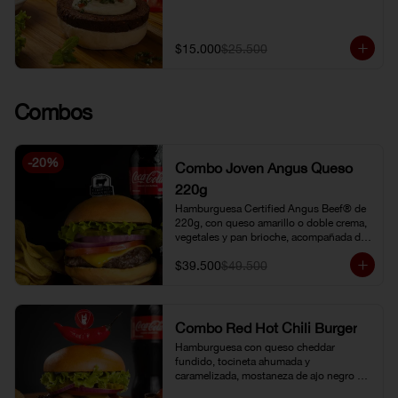
$15.000
$25.500
Combos
-
20
%
Combo Joven Angus Queso
220g
Hamburguesa Certified Angus Beef® de 
220g, con queso amarillo o doble crema, 
vegetales y pan brioche, acompañada de 
papa chip o papa francesa y gaseosa o 
$39.500
$49.500
limonada natural.
Combo Red Hot Chili Burger
Hamburguesa con queso cheddar 
fundido, tocineta ahumada y 
caramelizada, mostaneza de ajo negro y 
verduras frescas. Pan brioche con 