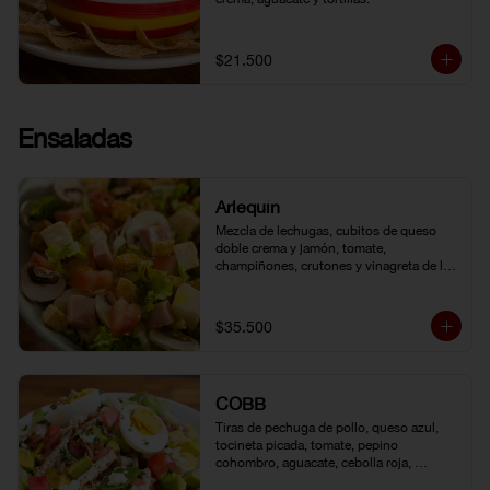
$21.500
Ensaladas
Arlequín
Mezcla de lechugas, cubitos de queso 
doble crema y jamón, tomate, 
champiñones, crutones y vinagreta de la 
casa.
$35.500
COBB
Tiras de pechuga de pollo, queso azul, 
tocineta picada, tomate, pepino 
cohombro, aguacate, cebolla roja, 
lechuga romana, huevo duro y vinagreta 