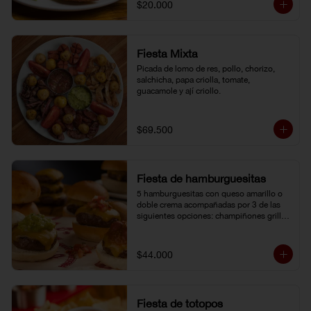
$20.000
Fiesta Mixta
Picada de lomo de res, pollo, chorizo, 
salchicha, papa criolla, tomate, 
guacamole y ají criollo.
$69.500
Fiesta de hamburguesitas
5 hamburguesitas con queso amarillo o 
doble crema acompañadas por 3 de las 
siguientes opciones: champiñones grillé, 
chili con carne, guacamole, cebolla grillé, 
guiso criollo, pico de gallo o salsa de 
pimienta negra.
$44.000
Fiesta de totopos