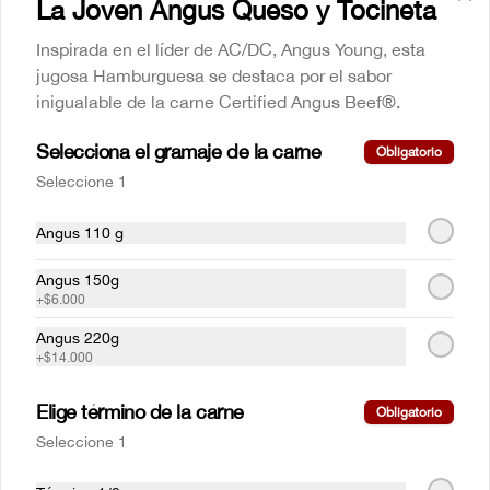
La Joven Angus Queso y Tocineta
$21.500
Inspirada en el líder de AC/DC, Angus Young, esta
jugosa Hamburguesa se destaca por el sabor
Calentao Guerrero engallado
inigualable de la carne Certified Angus Beef®.
Con tocineta, chorizo y huevo frito.
Selecciona el gramaje de la carne
Obligatorio
Seleccione 1
$47.000
Angus 110 g
Angus 150g
Chili con carne
+
$6.000
Otro clásico de mamá Lupe. Nuestra 
deliciosa receta le hace honor a este plato 
Angus 220g
tradicional norteamericano. Inigualable. 
+
$14.000
Acompañado de totopos.
$29.000
Elige término de la carne
Obligatorio
Seleccione 1
Chuleta valluna