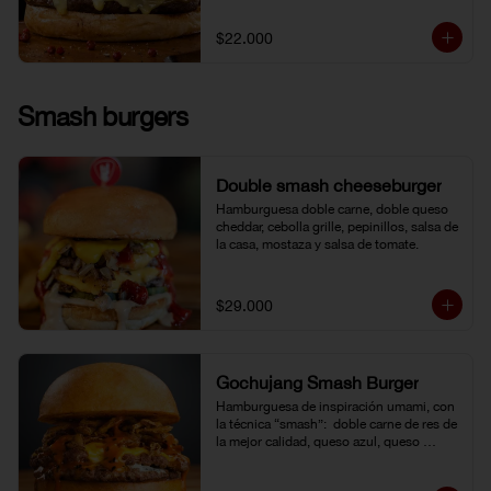
$22.000
Smash burgers
Double smash cheeseburger
Hamburguesa doble carne, doble queso 
cheddar, cebolla grille, pepinillos, salsa de 
la casa, mostaza y salsa de tomate.
$29.000
Gochujang Smash Burger
Hamburguesa de inspiración umami, con 
la técnica “smash”:  doble carne de res de 
la mejor calidad, queso azul, queso 
cheddar americano y cebolla frita 
crocante. Bañada en una mayonesa de 