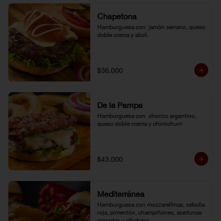
Chapetona
Hamburguesa con  jamón serrano, queso 
doble crema y alioli.
$36.000
De la Pampa
Hamburguesa con  chorizo argentino, 
queso doble crema y chimichurri
$43.000
Mediterránea
Hamburguesa con mozzarellinas, cebolla 
roja, pimentón, champiñones, aceitunas 
moradas y albahaca.