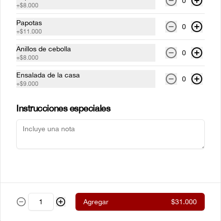
0
+
$8.000
parrilla envueltos en tocinera con 
cualquiera de nuestros acompañamientos 
y ensalada de la casa.
Papotas
0
+
$11.000
$61.500
Anillos de cebolla
0
+
$8.000
Ensalada de la casa
New York steak Certified
0
+
$9.000
Angus Beef® 300g
Corte de chata (strip loin) Certified Angus 
Beef ® al estilo neoyorkino, acompañado 
Instrucciones especiales
de papas francesas y ensalada de la casa.
$99.000
Steak de lomito
Lomito de res a la parrilla con cualquiera 
de nuestros acompañamientos y 
ensalada de la casa.
Agregar
$31.000
$59.500