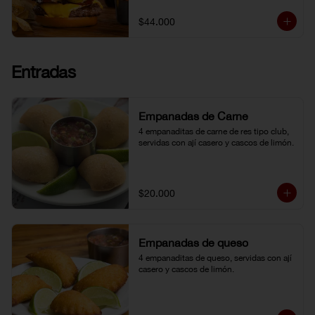
topping de ají limo peruano. Nuestro 
famoso chili con carne al lado. 
$44.000
Acompañada de papa chip o papa 
francesa y gaseosa o agua.
Entradas
Empanadas de Carne
4 empanaditas de carne de res tipo club, 
servidas con ají casero y cascos de limón.
$20.000
Empanadas de queso
4 empanaditas de queso, servidas con ají 
casero y cascos de limón.