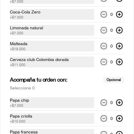
+
$7.500
Coca-Cola Zero
0
+
$7.500
Costillas mundiales Medio
Rack (1-2 personas)
Limonada natural
0
Costilla de cerdo BBQ  a la parrilla (Corte 
+
$7.000
St. Louis), acompañado de papas 
francesas.
Malteada
0
+
$18.000
$73.000
Cerveza club Colombia dorada
0
+
$11.000
Medallones de lomo pimienta
Acompaña tu orden con:
Dos medallones de lomo de res a la 
Opcional
parrilla bañados en salsa 
Seleccione 0
depimientanegra con cualquiera de 
nuestros acompañamientos y ensalada 
de la casa.
Papa chip
0
$59.500
+
$7.000
Papa criolla
0
+
$10.000
Medallones de lomo tocineta
Papa francesa
Dos medallones de lomo de res a la 