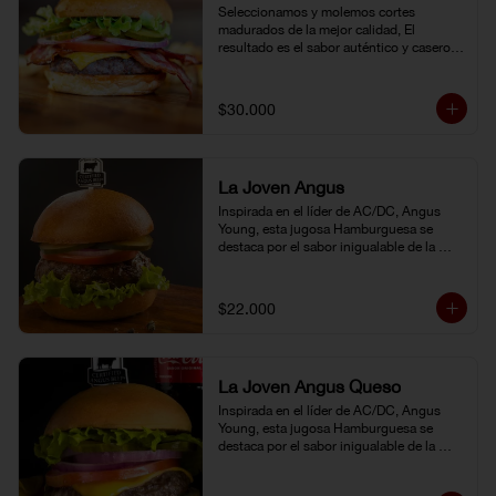
Seleccionamos y molemos cortes 
madurados de la mejor calidad, El 
resultado es el sabor auténtico y casero 
de nuestras hamburguesas, las cuales 
preparamos a la parrilla al término que 
usted elija. Armela como quiera.
$30.000
La Joven Angus
Inspirada en el líder de AC/DC, Angus 
Young, esta jugosa Hamburguesa se 
destaca por el sabor inigualable de la 
carne Certified Angus Beef®.
$22.000
La Joven Angus Queso
Inspirada en el líder de AC/DC, Angus 
Young, esta jugosa Hamburguesa se 
destaca por el sabor inigualable de la 
carne Certified Angus Beef®.