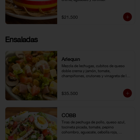
$21.500
Ensaladas
Arlequín
Mezcla de lechugas, cubitos de queso 
doble crema y jamón, tomate, 
champiñones, crutones y vinagreta de la 
casa.
$35.500
COBB
Tiras de pechuga de pollo, queso azul, 
tocineta picada, tomate, pepino 
cohombro, aguacate, cebolla roja, 
lechuga romana, huevo duro y vinagreta 