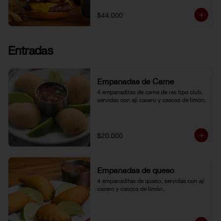
topping de ají limo peruano. Nuestro 
famoso chili con carne al lado. 
$44.000
Acompañada de papa chip o papa 
francesa y gaseosa o agua.
Entradas
Empanadas de Carne
4 empanaditas de carne de res tipo club, 
servidas con ají casero y cascos de limón.
$20.000
Empanadas de queso
4 empanaditas de queso, servidas con ají 
casero y cascos de limón.