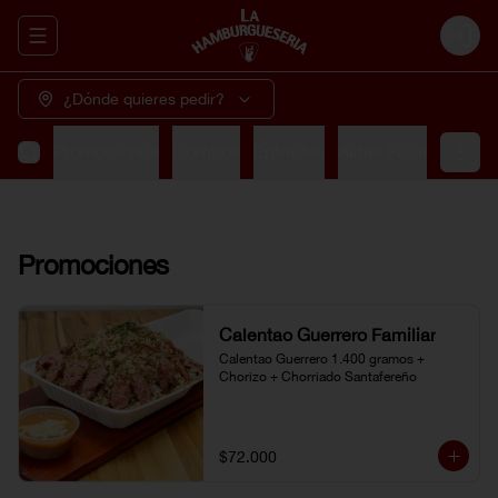
Abrir menu de navegación
Login
¿Dónde quieres pedir?
Promociones
Combos
Entradas
Alitas Picantes
So
Promociones
Calentao Guerrero Familiar
Calentao Guerrero 1.400 gramos + 
Chorizo + Chorriado Santafereño
$72.000