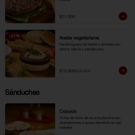
$21.000
-
41
%
Árabe vegetariana
Hamburguesa de falafel o lentejas con 
tahine, tabule y yerbabuena
$15.000
$25.500
Sánduches
Cocoon
Tiritas de lomo de res a la plancha con 
champiñones y queso derretido en pan 
ciabatta