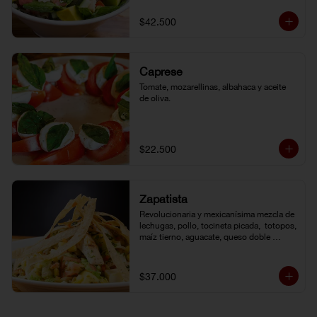
de la casa.
$42.500
Caprese
Tomate, mozarellinas, albahaca y aceite 
de oliva.
$22.500
Zapatista
Revolucionaria y mexicanísima mezcla de 
lechugas, pollo, tocineta picada,  totopos, 
maíz tierno, aguacate, queso doble 
crema, pimentón, tomate y vinagreta de la 
casa.
$37.000