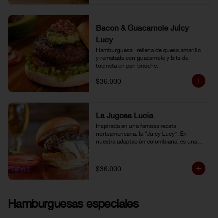
Bacon & Guacamole Juicy
Lucy
Hamburguesa   rellena de queso amarillo 
y rematada con guacamole y bits de 
tocineta en pan brioche.
$36.000
La Jugosa Lucia
Inspirada en una famosa receta 
norteamericana: la “Juicy Lucy”. En 
nuestra adaptación colombiana, es una 
hamburguesa rellena de nuestro delicioso 
queso Paipa, una verdadera explosión de 
sabor.
$36.000
Hamburguesas especiales