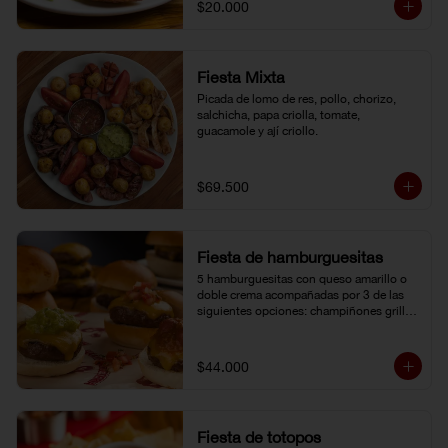
$20.000
Fiesta Mixta
Picada de lomo de res, pollo, chorizo, 
salchicha, papa criolla, tomate, 
guacamole y ají criollo.
$69.500
Fiesta de hamburguesitas
5 hamburguesitas con queso amarillo o 
doble crema acompañadas por 3 de las 
siguientes opciones: champiñones grillé, 
chili con carne, guacamole, cebolla grillé, 
guiso criollo, pico de gallo o salsa de 
pimienta negra.
$44.000
Fiesta de totopos