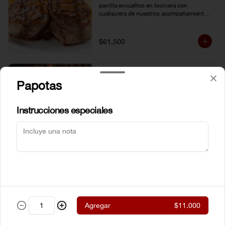
parrilla envueltos en tocinera con 
cualquiera de nuestros acompañamientos 
y ensalada de la casa.
$61.500
New York steak Certified
Papotas
Angus Beef® 300g
Corte de chata (strip loin) Certified Angus 
Beef ® al estilo neoyorkino, acompañado 
Instrucciones especiales
de papas francesas y ensalada de la casa.
$99.000
Steak de lomito
Lomito de res a la parrilla con cualquiera 
de nuestros acompañamientos y 
ensalada de la casa.
Agregar
$11.000
$59.500