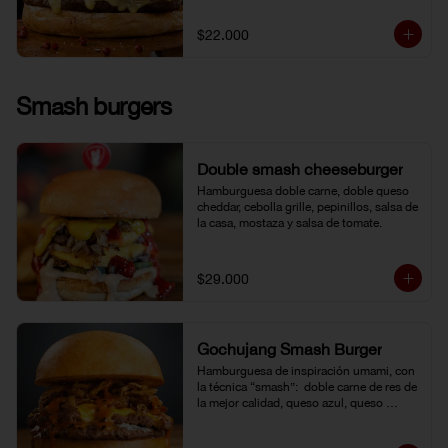
$22.000
Smash burgers
Double smash cheeseburger
Hamburguesa doble carne, doble queso 
cheddar, cebolla grille, pepinillos, salsa de 
la casa, mostaza y salsa de tomate.
$29.000
Gochujang Smash Burger
Hamburguesa de inspiración umami, con 
la técnica “smash”:  doble carne de res de 
la mejor calidad, queso azul, queso 
cheddar americano y cebolla frita 
crocante. Bañada en una mayonesa de 