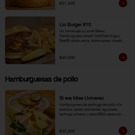
gochujang (pasta coreana de chiles rojos, 
$31.500
soya fermentada y harina de arroz). 
Pepinillo kosher. Pan Brioche.
Lio Burger #10
Un homenaje a Lionel Messi. 
Hamburguesa smash Certified Angus 
Beef® doble carne, doble queso cheddar, 
tocineta, cebolla grille, pepinillo kosher y 
mostaneza de ajo negro.
$40.000
Hamburguesas de pollo
Si era Miss Universo
Hamburguesa de pechuga de pollo a la 
plancha, queso emmental, aguacate, 
lechuga romana y salsa BBQ casera en 
pan brioche.
$35.000