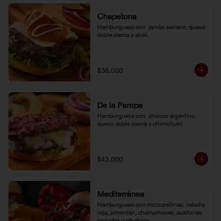
Chapetona
Hamburguesa con  jamón serrano, queso 
doble crema y alioli.
$36.000
De la Pampa
Hamburguesa con  chorizo argentino, 
queso doble crema y chimichurri
$43.000
Mediterránea
Hamburguesa con mozzarellinas, cebolla 
roja, pimentón, champiñones, aceitunas 
moradas y albahaca.