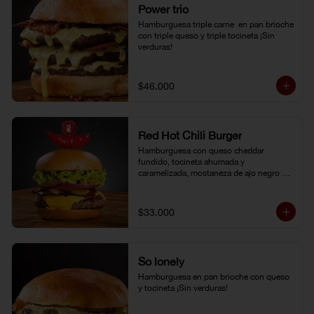
Power trio
Hamburguesa triple carne  en pan brioche 
con triple queso y triple tocineta ¡Sin 
verduras!
$46.000
Red Hot Chili Burger
Hamburguesa con queso cheddar 
fundido, tocineta ahumada y 
caramelizada, mostaneza de ajo negro y 
verduras frescas. Pan brioche con 
topping de ají limo peruano. Nuestro 
famoso chili con carne al lado.
$33.000
So lonely
Hamburguesa en pan brioche con queso 
y tocineta ¡Sin verduras!