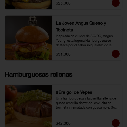
$25.000
La Joven Angus Queso y
Tocineta
Inspirada en el líder de AC/DC, Angus 
Young, esta jugosa Hamburguesa se 
destaca por el sabor inigualable de la 
carne Certified Angus Beef®.
$31.000
Hamburguesas rellenas
#Era gol de Yepes
Una hamburguesa a la parrilla rellena de 
queso amarillo derretido, envuelta en 
tocineta y rematada con guacamole. Sólo 
eso pudo levantarnos después de la 
eliminación en Brasil. Y no fue tarea fácil, 
porque definitivamente… 
$42.000
#EraGolDeYepes!