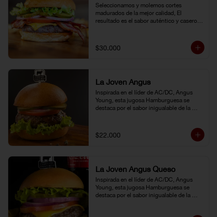
Seleccionamos y molemos cortes 
madurados de la mejor calidad, El 
resultado es el sabor auténtico y casero 
de nuestras hamburguesas, las cuales 
preparamos a la parrilla al término que 
usted elija. Armela como quiera.
$30.000
La Joven Angus
Inspirada en el líder de AC/DC, Angus 
Young, esta jugosa Hamburguesa se 
destaca por el sabor inigualable de la 
carne Certified Angus Beef®.
$22.000
La Joven Angus Queso
Inspirada en el líder de AC/DC, Angus 
Young, esta jugosa Hamburguesa se 
destaca por el sabor inigualable de la 
carne Certified Angus Beef®.