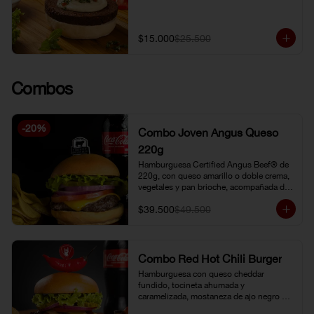
$15.000
$25.500
Combos
-
20
%
Combo Joven Angus Queso
220g
Hamburguesa Certified Angus Beef® de 
220g, con queso amarillo o doble crema, 
vegetales y pan brioche, acompañada de 
papa chip o papa francesa y gaseosa o 
$39.500
$49.500
limonada natural.
Combo Red Hot Chili Burger
Hamburguesa con queso cheddar 
fundido, tocineta ahumada y 
caramelizada, mostaneza de ajo negro y 
verduras frescas. Pan brioche con 