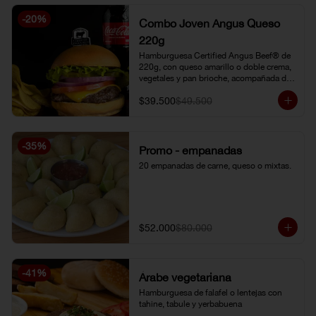
-
20
%
Combo Joven Angus Queso
220g
Hamburguesa Certified Angus Beef® de 
220g, con queso amarillo o doble crema, 
vegetales y pan brioche, acompañada de 
papa chip o papa francesa y gaseosa o 
$39.500
$49.500
limonada natural.
-
35
%
Promo - empanadas
20 empanadas de carne, queso o mixtas.
$52.000
$80.000
-
41
%
Árabe vegetariana
Hamburguesa de falafel o lentejas con 
tahine, tabule y yerbabuena