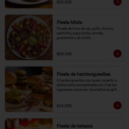
$20.000
Fiesta Mixta
Picada de lomo de res, pollo, chorizo, 
salchicha, papa criolla, tomate, 
guacamole y ají criollo.
$69.500
Fiesta de hamburguesitas
5 hamburguesitas con queso amarillo o 
doble crema acompañadas por 3 de las 
siguientes opciones: champiñones grillé, 
chili con carne, guacamole, cebolla grillé, 
guiso criollo, pico de gallo o salsa de 
pimienta negra.
$44.000
Fiesta de totopos