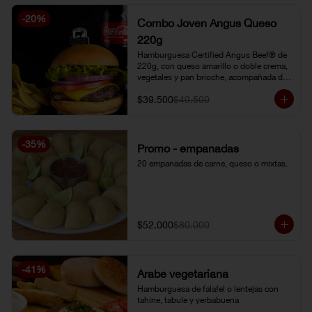
-
20
%
Combo Joven Angus Queso
220g
Hamburguesa Certified Angus Beef® de 
220g, con queso amarillo o doble crema, 
vegetales y pan brioche, acompañada de 
papa chip o papa francesa y gaseosa o 
$39.500
$49.500
limonada natural.
-
35
%
Promo - empanadas
20 empanadas de carne, queso o mixtas.
$52.000
$80.000
-
41
%
Árabe vegetariana
Hamburguesa de falafel o lentejas con 
tahine, tabule y yerbabuena