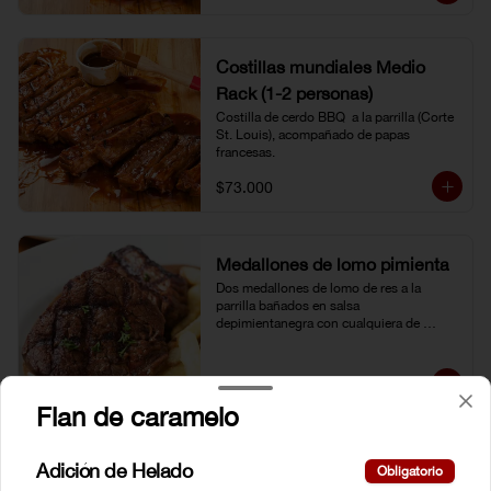
Costillas mundiales Medio
Rack (1-2 personas)
Costilla de cerdo BBQ  a la parrilla (Corte 
St. Louis), acompañado de papas 
francesas.
$73.000
Medallones de lomo pimienta
Dos medallones de lomo de res a la 
parrilla bañados en salsa 
depimientanegra con cualquiera de 
nuestros acompañamientos y ensalada 
de la casa.
$59.500
Flan de caramelo
Medallones de lomo tocineta
Adición de Helado
Obligatorio
Dos medallones de lomo de res a la 