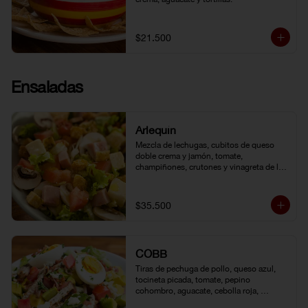
$21.500
Ensaladas
Arlequín
Mezcla de lechugas, cubitos de queso 
doble crema y jamón, tomate, 
champiñones, crutones y vinagreta de la 
casa.
$35.500
COBB
Tiras de pechuga de pollo, queso azul, 
tocineta picada, tomate, pepino 
cohombro, aguacate, cebolla roja, 
lechuga romana, huevo duro y vinagreta 