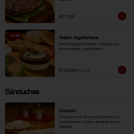
$21.000
-
41
%
Árabe vegetariana
Hamburguesa de falafel o lentejas con 
tahine, tabule y yerbabuena
$15.000
$25.500
Sánduches
Cocoon
Tiritas de lomo de res a la plancha con 
champiñones y queso derretido en pan 
ciabatta