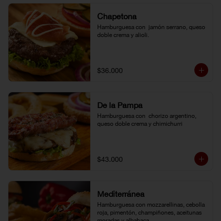
Chapetona
Hamburguesa con  jamón serrano, queso 
doble crema y alioli.
$36.000
De la Pampa
Hamburguesa con  chorizo argentino, 
queso doble crema y chimichurri
$43.000
Mediterránea
Hamburguesa con mozzarellinas, cebolla 
roja, pimentón, champiñones, aceitunas 
moradas y albahaca.