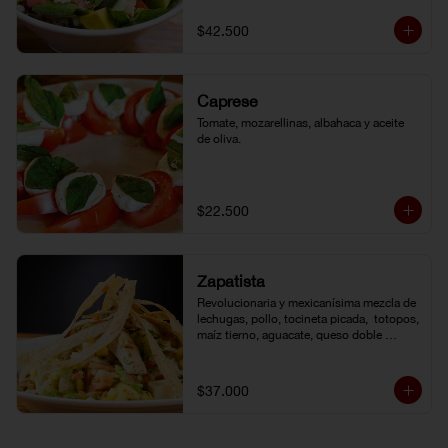
de la casa.
$42.500
Caprese
Tomate, mozarellinas, albahaca y aceite 
de oliva.
$22.500
Zapatista
Revolucionaria y mexicanísima mezcla de 
lechugas, pollo, tocineta picada,  totopos, 
maíz tierno, aguacate, queso doble 
crema, pimentón, tomate y vinagreta de la 
casa.
$37.000