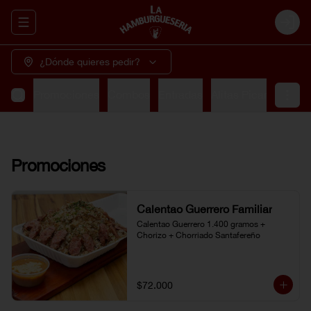
Abrir menu de navegación
Login
¿Dónde quieres pedir?
Promociones
Combos
Entradas
Alitas Picantes
So
Promociones
Calentao Guerrero Familiar
Calentao Guerrero 1.400 gramos + 
Chorizo + Chorriado Santafereño
$72.000