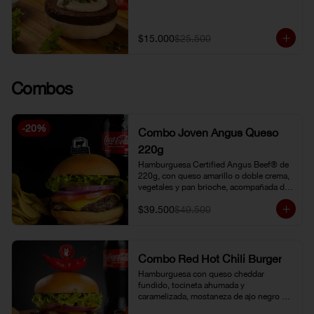
$15.000
$25.500
Combos
-
20
%
Combo Joven Angus Queso
220g
Hamburguesa Certified Angus Beef® de 
220g, con queso amarillo o doble crema, 
vegetales y pan brioche, acompañada de 
papa chip o papa francesa y gaseosa o 
$39.500
$49.500
limonada natural.
Combo Red Hot Chili Burger
Hamburguesa con queso cheddar 
fundido, tocineta ahumada y 
caramelizada, mostaneza de ajo negro y 
verduras frescas. Pan brioche con 