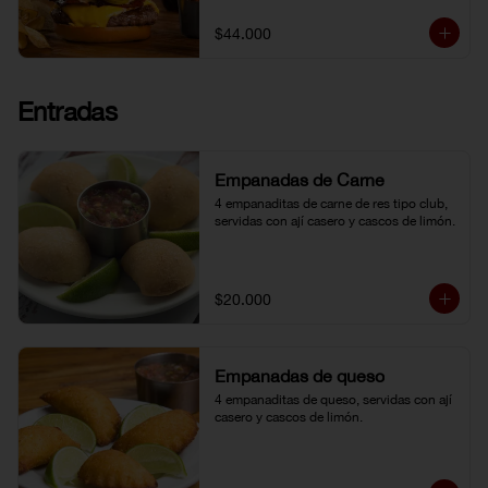
topping de ají limo peruano. Nuestro 
famoso chili con carne al lado. 
$44.000
Acompañada de papa chip o papa 
francesa y gaseosa o agua.
Entradas
Empanadas de Carne
4 empanaditas de carne de res tipo club, 
servidas con ají casero y cascos de limón.
$20.000
Empanadas de queso
4 empanaditas de queso, servidas con ají 
casero y cascos de limón.