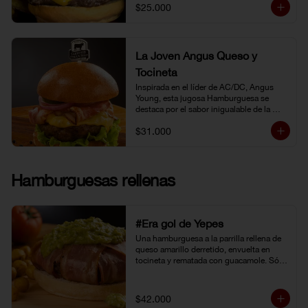
$25.000
La Joven Angus Queso y
Tocineta
Inspirada en el líder de AC/DC, Angus 
Young, esta jugosa Hamburguesa se 
destaca por el sabor inigualable de la 
carne Certified Angus Beef®.
$31.000
Hamburguesas rellenas
#Era gol de Yepes
Una hamburguesa a la parrilla rellena de 
queso amarillo derretido, envuelta en 
tocineta y rematada con guacamole. Sólo 
eso pudo levantarnos después de la 
eliminación en Brasil. Y no fue tarea fácil, 
porque definitivamente… 
$42.000
#EraGolDeYepes!