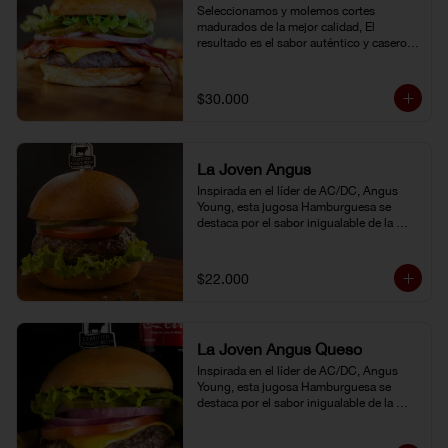
Seleccionamos y molemos cortes 
madurados de la mejor calidad, El 
resultado es el sabor auténtico y casero 
de nuestras hamburguesas, las cuales 
preparamos a la parrilla al término que 
usted elija. Armela como quiera.
$30.000
La Joven Angus
Inspirada en el líder de AC/DC, Angus 
Young, esta jugosa Hamburguesa se 
destaca por el sabor inigualable de la 
carne Certified Angus Beef®.
$22.000
La Joven Angus Queso
Inspirada en el líder de AC/DC, Angus 
Young, esta jugosa Hamburguesa se 
destaca por el sabor inigualable de la 
carne Certified Angus Beef®.