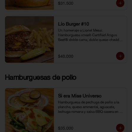
gochujang (pasta coreana de chiles rojos, 
$31.500
soya fermentada y harina de arroz). 
Pepinillo kosher. Pan Brioche.
Lio Burger #10
Un homenaje a Lionel Messi. 
Hamburguesa smash Certified Angus 
Beef® doble carne, doble queso cheddar, 
tocineta, cebolla grille, pepinillo kosher y 
mostaneza de ajo negro.
$40.000
Hamburguesas de pollo
Si era Miss Universo
Hamburguesa de pechuga de pollo a la 
plancha, queso emmental, aguacate, 
lechuga romana y salsa BBQ casera en 
pan brioche.
$35.000