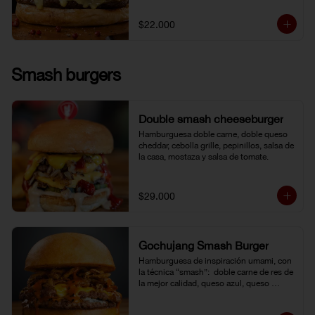
$22.000
Smash burgers
Double smash cheeseburger
Hamburguesa doble carne, doble queso 
cheddar, cebolla grille, pepinillos, salsa de 
la casa, mostaza y salsa de tomate.
$29.000
Gochujang Smash Burger
Hamburguesa de inspiración umami, con 
la técnica “smash”:  doble carne de res de 
la mejor calidad, queso azul, queso 
cheddar americano y cebolla frita 
crocante. Bañada en una mayonesa de 