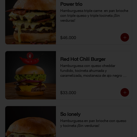
Power trio
Hamburguesa triple carne  en pan brioche 
con triple queso y triple tocineta ¡Sin 
verduras!
$46.000
Red Hot Chili Burger
Hamburguesa con queso cheddar 
fundido, tocineta ahumada y 
caramelizada, mostaneza de ajo negro y 
verduras frescas. Pan brioche con 
topping de ají limo peruano. Nuestro 
famoso chili con carne al lado.
$33.000
So lonely
Hamburguesa en pan brioche con queso 
y tocineta ¡Sin verduras!