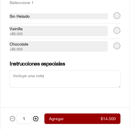
Seleccione 1
parrilla envueltos en tocinera con 
cualquiera de nuestros acompañamientos 
y ensalada de la casa.
Sin Helado
$61.500
Vainilla
+
$6.500
Chocolate
New York steak Certified
+
$6.500
Angus Beef® 300g
Corte de chata (strip loin) Certified Angus 
Beef ® al estilo neoyorkino, acompañado 
Instrucciones especiales
de papas francesas y ensalada de la casa.
$99.000
Steak de lomito
Lomito de res a la parrilla con cualquiera 
de nuestros acompañamientos y 
ensalada de la casa.
Agregar
$14.500
$59.500