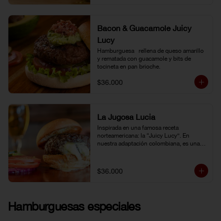
Bacon & Guacamole Juicy
Lucy
Hamburguesa   rellena de queso amarillo 
y rematada con guacamole y bits de 
tocineta en pan brioche.
$36.000
La Jugosa Lucia
Inspirada en una famosa receta 
norteamericana: la “Juicy Lucy”. En 
nuestra adaptación colombiana, es una 
hamburguesa rellena de nuestro delicioso 
queso Paipa, una verdadera explosión de 
sabor.
$36.000
Hamburguesas especiales