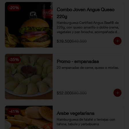
-
20
%
Combo Joven Angus Queso
220g
Hamburguesa Certified Angus Beef® de 
220g, con queso amarillo o doble crema, 
vegetales y pan brioche, acompañada de 
papa chip o papa francesa y gaseosa o 
$39.500
$49.500
limonada natural.
-
35
%
Promo - empanadas
20 empanadas de carne, queso o mixtas.
$52.000
$80.000
-
41
%
Árabe vegetariana
Hamburguesa de falafel o lentejas con 
tahine, tabule y yerbabuena