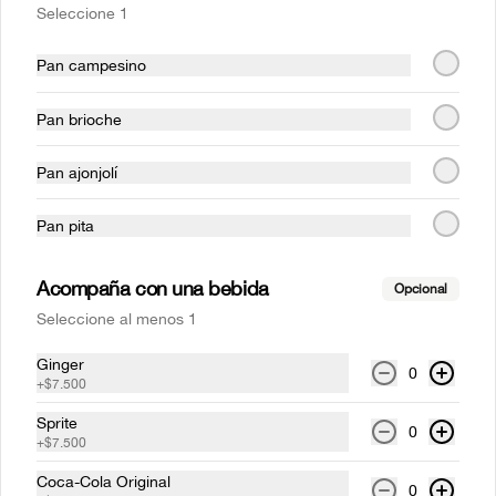
Seleccione 1
$62.000
Pan campesino
Parrilla
Pan brioche
Costillas mundiales 1/4 rack
Pan ajonjolí
(1 persona)
Costilla de cerdo BBQ  a la parrilla (Corte 
Pan pita
St. Louis), acompañado de papas 
francesas.
Acompaña con una bebida
$46.000
Opcional
Seleccione al menos 1
Costillas mundiales Full rack
Ginger
0
+
$7.500
(3-4 personas)
Costilla de cerdo BBQ  a la parrilla (Corte 
Sprite
0
St. Louis), acompañado de papas 
+
$7.500
francesas.
Coca-Cola Original
$133.000
0