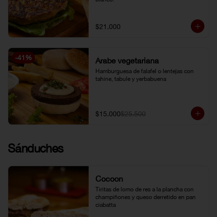
$21.000
-
41
%
Árabe vegetariana
Hamburguesa de falafel o lentejas con 
tahine, tabule y yerbabuena
$15.000
$25.500
Sánduches
Cocoon
Tiritas de lomo de res a la plancha con 
champiñones y queso derretido en pan 
ciabatta