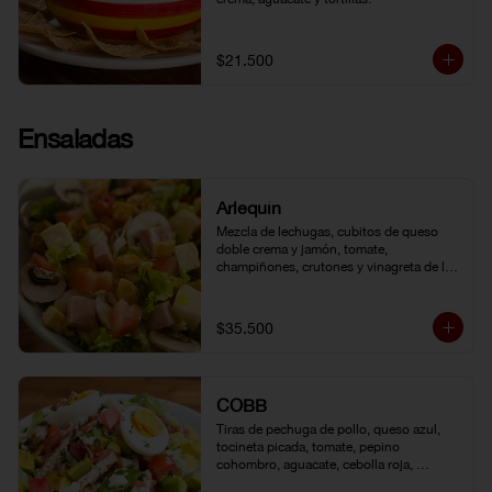
$21.500
Ensaladas
Arlequín
Mezcla de lechugas, cubitos de queso 
doble crema y jamón, tomate, 
champiñones, crutones y vinagreta de la 
casa.
$35.500
COBB
Tiras de pechuga de pollo, queso azul, 
tocineta picada, tomate, pepino 
cohombro, aguacate, cebolla roja, 
lechuga romana, huevo duro y vinagreta 