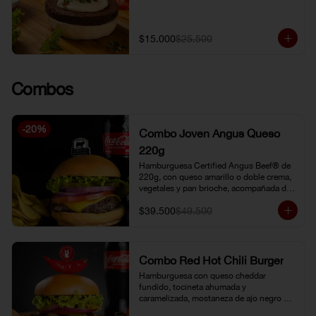
$15.000
$25.500
Combos
-
20
%
Combo Joven Angus Queso
220g
Hamburguesa Certified Angus Beef® de 
220g, con queso amarillo o doble crema, 
vegetales y pan brioche, acompañada de 
papa chip o papa francesa y gaseosa o 
$39.500
$49.500
limonada natural.
Combo Red Hot Chili Burger
Hamburguesa con queso cheddar 
fundido, tocineta ahumada y 
caramelizada, mostaneza de ajo negro y 
verduras frescas. Pan brioche con 