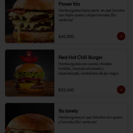
Power trio
Hamburguesa triple carne  en pan brioche 
con triple queso y triple tocineta ¡Sin 
verduras!
$46.000
Red Hot Chili Burger
Hamburguesa con queso cheddar 
fundido, tocineta ahumada y 
caramelizada, mostaneza de ajo negro y 
verduras frescas. Pan brioche con 
topping de ají limo peruano. Nuestro 
famoso chili con carne al lado.
$33.000
So lonely
Hamburguesa en pan brioche con queso 
y tocineta ¡Sin verduras!