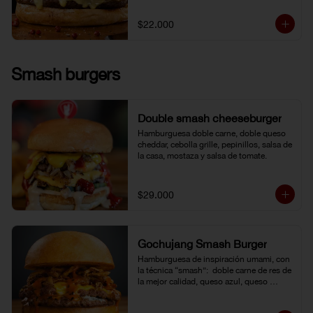
$22.000
Smash burgers
Double smash cheeseburger
Hamburguesa doble carne, doble queso 
cheddar, cebolla grille, pepinillos, salsa de 
la casa, mostaza y salsa de tomate.
$29.000
Gochujang Smash Burger
Hamburguesa de inspiración umami, con 
la técnica “smash”:  doble carne de res de 
la mejor calidad, queso azul, queso 
cheddar americano y cebolla frita 
crocante. Bañada en una mayonesa de 