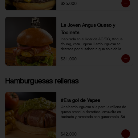
$25.000
La Joven Angus Queso y
Tocineta
Inspirada en el líder de AC/DC, Angus 
Young, esta jugosa Hamburguesa se 
destaca por el sabor inigualable de la 
carne Certified Angus Beef®.
$31.000
Hamburguesas rellenas
#Era gol de Yepes
Una hamburguesa a la parrilla rellena de 
queso amarillo derretido, envuelta en 
tocineta y rematada con guacamole. Sólo 
eso pudo levantarnos después de la 
eliminación en Brasil. Y no fue tarea fácil, 
porque definitivamente… 
$42.000
#EraGolDeYepes!