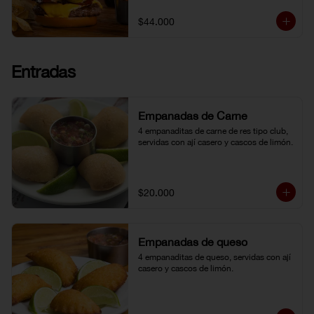
topping de ají limo peruano. Nuestro 
famoso chili con carne al lado. 
$44.000
Acompañada de papa chip o papa 
francesa y gaseosa o agua.
Entradas
Empanadas de Carne
4 empanaditas de carne de res tipo club, 
servidas con ají casero y cascos de limón.
$20.000
Empanadas de queso
4 empanaditas de queso, servidas con ají 
casero y cascos de limón.