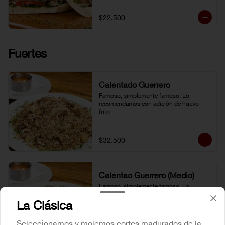
$22.500
Fuertes
Calentado Guerrero
Famoso, simplemente famoso. Lo 
recomendamos con adición de huevo 
frito.
$32.500
Calentao Guerrero (Medio)
Famoso, simplemente famoso. Lo 
recomendamos con adición de huevo 
La Clásica
frito.
Seleccionamos y molemos cortes madurados de la