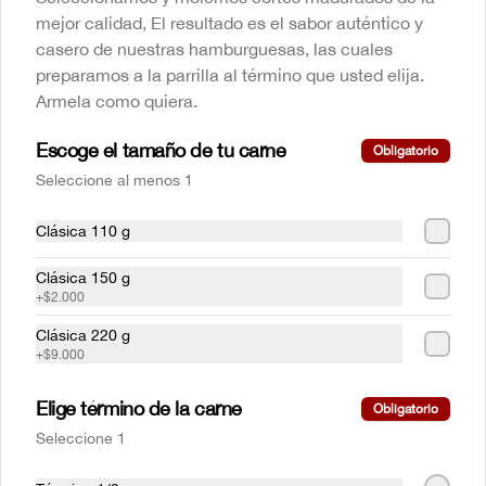
$21.500
mejor calidad, El resultado es el sabor auténtico y
casero de nuestras hamburguesas, las cuales
preparamos a la parrilla al término que usted elija.
Calentao Guerrero engallado
Armela como quiera.
Con tocineta, chorizo y huevo frito.
Escoge el tamaño de tu carne
Obligatorio
Seleccione al menos 1
$47.000
Clásica 110 g
Clásica 150 g
Chili con carne
+
$2.000
Otro clásico de mamá Lupe. Nuestra 
deliciosa receta le hace honor a este plato 
Clásica 220 g
tradicional norteamericano. Inigualable. 
+
$9.000
Acompañado de totopos.
$29.000
Elige término de la carne
Obligatorio
Seleccione 1
Chuleta valluna