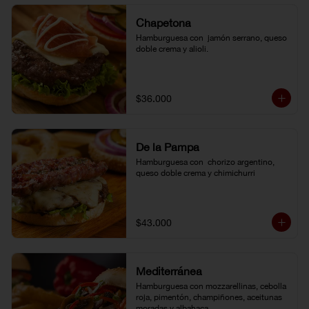
Chapetona
Hamburguesa con  jamón serrano, queso 
doble crema y alioli.
$36.000
De la Pampa
Hamburguesa con  chorizo argentino, 
queso doble crema y chimichurri
$43.000
Mediterránea
Hamburguesa con mozzarellinas, cebolla 
roja, pimentón, champiñones, aceitunas 
moradas y albahaca.