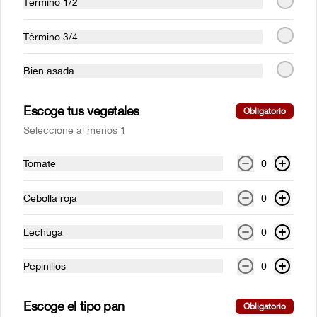
Término 1/2
La tradicional. Acompañada de papas 
francesas y ensalada de la casa, servida 
con alioli.
Término 3/4
Bien asada
$47.000
Escoge tus vegetales
Obligatorio
Pechuga a la plancha
Seleccione al menos 1
Pechuga de pollo en corte mariposa con 
cualquiera de nuestros acompañamientos 
y ensalada de la casa.
Tomate
0
Cebolla roja
0
$41.500
Lechuga
0
Salmón a la plancha
Pepinillos
0
Filete de salmón a la plancha con salsa 
teriyaki. Con cualquiera de nuestros 
acompañamientos y ensalada de la casa.
Escoge el tipo pan
Obligatorio