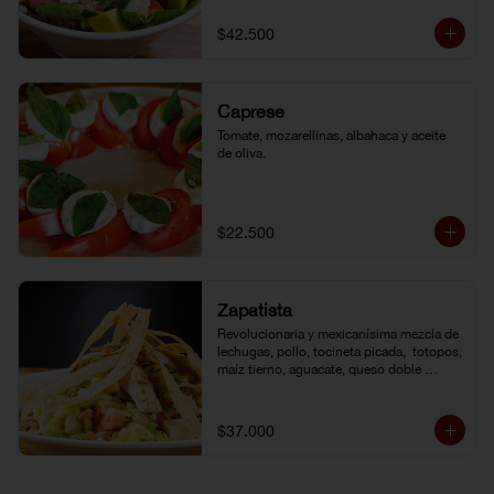
de la casa.
$42.500
Caprese
Tomate, mozarellinas, albahaca y aceite 
de oliva.
$22.500
Zapatista
Revolucionaria y mexicanísima mezcla de 
lechugas, pollo, tocineta picada,  totopos, 
maíz tierno, aguacate, queso doble 
crema, pimentón, tomate y vinagreta de la 
casa.
$37.000