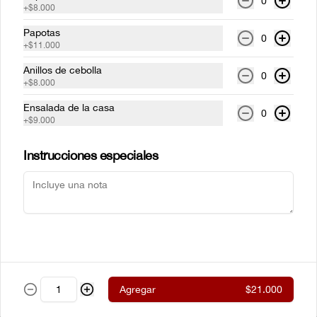
0
+
$8.000
parrilla envueltos en tocinera con 
cualquiera de nuestros acompañamientos 
y ensalada de la casa.
Papotas
0
+
$11.000
$61.500
Anillos de cebolla
0
+
$8.000
Ensalada de la casa
New York steak Certified
0
+
$9.000
Angus Beef® 300g
Corte de chata (strip loin) Certified Angus 
Beef ® al estilo neoyorkino, acompañado 
Instrucciones especiales
de papas francesas y ensalada de la casa.
$99.000
Steak de lomito
Lomito de res a la parrilla con cualquiera 
de nuestros acompañamientos y 
ensalada de la casa.
Agregar
$21.000
$59.500