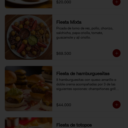
$20.000
Fiesta Mixta
Picada de lomo de res, pollo, chorizo, 
salchicha, papa criolla, tomate, 
guacamole y ají criollo.
$69.500
Fiesta de hamburguesitas
5 hamburguesitas con queso amarillo o 
doble crema acompañadas por 3 de las 
siguientes opciones: champiñones grillé, 
chili con carne, guacamole, cebolla grillé, 
guiso criollo, pico de gallo o salsa de 
pimienta negra.
$44.000
Fiesta de totopos