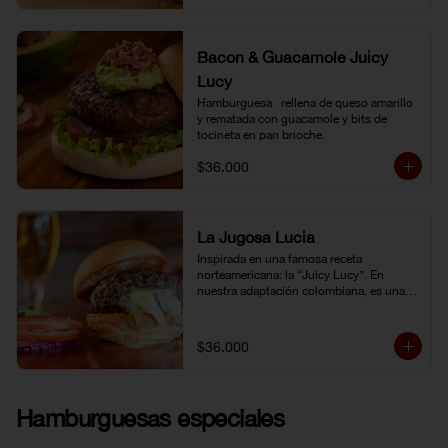
Bacon & Guacamole Juicy
Lucy
Hamburguesa   rellena de queso amarillo 
y rematada con guacamole y bits de 
tocineta en pan brioche.
$36.000
La Jugosa Lucia
Inspirada en una famosa receta 
norteamericana: la “Juicy Lucy”. En 
nuestra adaptación colombiana, es una 
hamburguesa rellena de nuestro delicioso 
queso Paipa, una verdadera explosión de 
sabor.
$36.000
Hamburguesas especiales