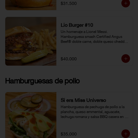
gochujang (pasta coreana de chiles rojos, 
$31.500
soya fermentada y harina de arroz). 
Pepinillo kosher. Pan Brioche.
Lio Burger #10
Un homenaje a Lionel Messi. 
Hamburguesa smash Certified Angus 
Beef® doble carne, doble queso cheddar, 
tocineta, cebolla grille, pepinillo kosher y 
mostaneza de ajo negro.
$40.000
Hamburguesas de pollo
Si era Miss Universo
Hamburguesa de pechuga de pollo a la 
plancha, queso emmental, aguacate, 
lechuga romana y salsa BBQ casera en 
pan brioche.
$35.000