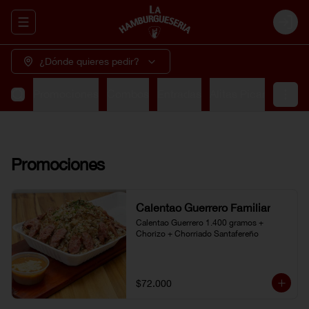
Abrir menu de navegación
Login
¿Dónde quieres pedir?
Promociones
Combos
Entradas
Alitas Picantes
So
Promociones
Calentao Guerrero Familiar
Calentao Guerrero 1.400 gramos + 
Chorizo + Chorriado Santafereño
$72.000