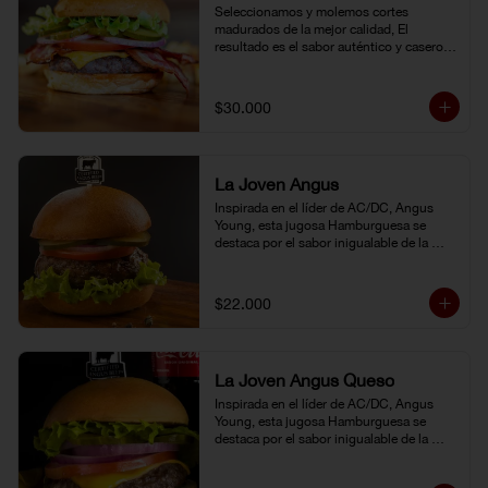
Seleccionamos y molemos cortes 
madurados de la mejor calidad, El 
resultado es el sabor auténtico y casero 
de nuestras hamburguesas, las cuales 
preparamos a la parrilla al término que 
usted elija. Armela como quiera.
$30.000
La Joven Angus
Inspirada en el líder de AC/DC, Angus 
Young, esta jugosa Hamburguesa se 
destaca por el sabor inigualable de la 
carne Certified Angus Beef®.
$22.000
La Joven Angus Queso
Inspirada en el líder de AC/DC, Angus 
Young, esta jugosa Hamburguesa se 
destaca por el sabor inigualable de la 
carne Certified Angus Beef®.