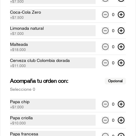
+
$7.500
Coca-Cola Zero
0
+
$7.500
Costillas mundiales Medio
Rack (1-2 personas)
Limonada natural
0
Costilla de cerdo BBQ  a la parrilla (Corte 
+
$7.000
St. Louis), acompañado de papas 
francesas.
Malteada
0
+
$18.000
$73.000
Cerveza club Colombia dorada
0
+
$11.000
Medallones de lomo pimienta
Acompaña tu orden con:
Dos medallones de lomo de res a la 
Opcional
parrilla bañados en salsa 
Seleccione 0
depimientanegra con cualquiera de 
nuestros acompañamientos y ensalada 
de la casa.
Papa chip
0
$59.500
+
$7.000
Papa criolla
0
+
$10.000
Medallones de lomo tocineta
Papa francesa
Dos medallones de lomo de res a la 