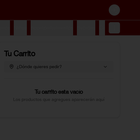
Login
erros
Niños
Acompañamientos
Bebidas
Cervezas
Postre
Tu Carrito
¿Dónde quieres pedir?
Tu carrito esta vacío
Los productos que agregues aparecerán aquí