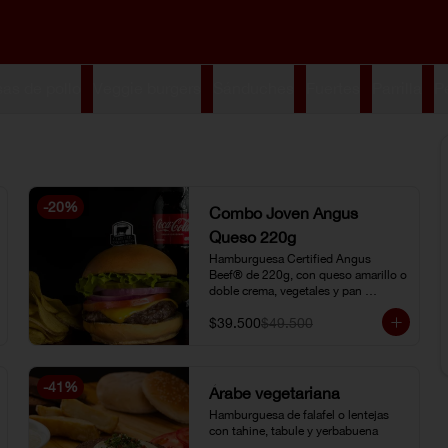
s de pollo
Veggie burgers
Sánduches
Fuertes
Parrilla
P
-
20
%
Combo Joven Angus
Queso 220g
Hamburguesa Certified Angus 
Beef® de 220g, con queso amarillo o 
doble crema, vegetales y pan 
brioche, acompañada de papa chip o 
$39.500
$49.500
papa francesa y gaseosa o limonada 
natural.
-
41
%
Árabe vegetariana
Hamburguesa de falafel o lentejas 
con tahine, tabule y yerbabuena