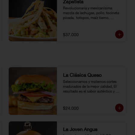
Zapatista
Revolucionaria y mexicanísima 
mezcla de lechugas, pollo, tocineta 
picada,  totopos, maíz tierno, 
aguacate, queso doble crema, 
pimentón, tomate y vinagreta de la 
casa.
$37.000
La Clásica Queso
Seleccionamos y molemos cortes 
madurados de la mejor calidad, El 
resultado es el sabor auténtico y 
casero de nuestras hamburguesas, 
las cuales preparamos a la parrilla al 
término que usted elija. Armela como 
$24.000
quiera.
La Joven Angus