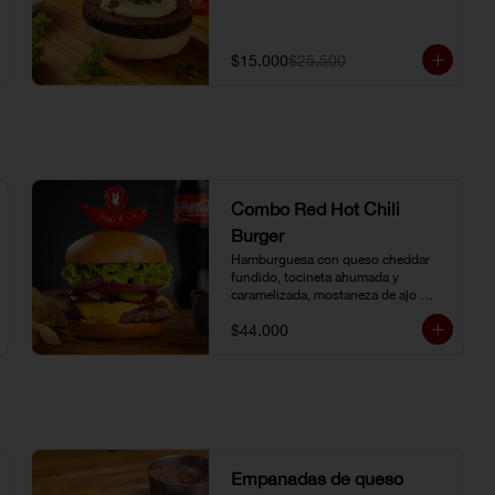
$15.000
$25.500
Combo Red Hot Chili
Burger
Hamburguesa con queso cheddar 
fundido, tocineta ahumada y 
caramelizada, mostaneza de ajo 
negro y verduras frescas. Pan 
$44.000
brioche con topping de ají limo 
peruano. Nuestro famoso chili con 
carne al lado. Acompañada de papa 
chip o papa francesa y gaseosa o 
agua.
Empanadas de queso