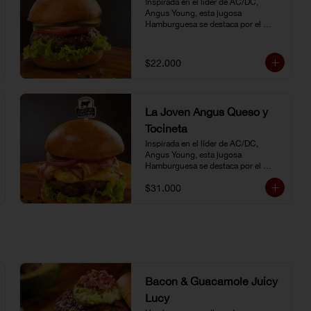
Inspirada en el líder de AC/DC, 
Angus Young, esta jugosa 
Hamburguesa se destaca por el 
sabor inigualable de la carne 
Certified Angus Beef®.
$22.000
La Joven Angus Queso y
Tocineta
Inspirada en el líder de AC/DC, 
Angus Young, esta jugosa 
Hamburguesa se destaca por el 
sabor inigualable de la carne 
$31.000
Certified Angus Beef®.
Bacon & Guacamole Juicy
Lucy