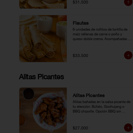
$31.500
Flautas
6 unidades de rollitos de tortilla de 
maíz rellenas de carne o pollo y 
queso doble crema. Acompañadas 
de guacamole, pico de gallo y crema 
agria.
$33.500
Alitas Picantes
Alitas Picantes
Alitas bañadas en la salsa picante de 
tu elección: Búfalo, Gochujang o 
BBQ chipotle. Opción BBQ sin 
picante.
$27.000