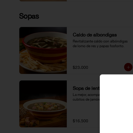
Sopas
Caldo de albóndigas
Revitalizante caldo con albóndigas 
de lomo de res y papas fosforito.
$23.000
Sopa de lentejas
La mejor, acompañada de crutones y 
cubitos de jamón.
$16.500