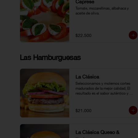
Caprese
Tomate, mozarellinas, albahaca y 
aceite de oliva.
$22.500
Las Hamburguesas
La Clásica
Seleccionamos y molemos cortes 
madurados de la mejor calidad, El 
resultado es el sabor auténtico y 
casero de nuestras hamburguesas, 
las cuales preparamos a la parrilla al 
término que usted elija. Armela como 
$21.000
quiera.
La Clásica Queso &