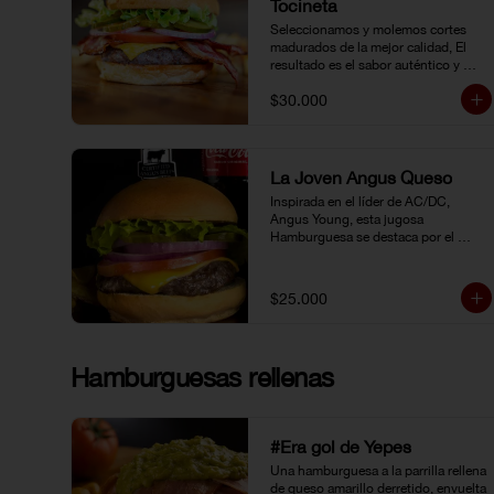
Tocineta
Seleccionamos y molemos cortes 
madurados de la mejor calidad, El 
resultado es el sabor auténtico y 
casero de nuestras hamburguesas, 
$30.000
las cuales preparamos a la parrilla al 
término que usted elija. Armela como 
quiera.
La Joven Angus Queso
Inspirada en el líder de AC/DC, 
Angus Young, esta jugosa 
Hamburguesa se destaca por el 
sabor inigualable de la carne 
Certified Angus Beef®.
$25.000
Hamburguesas rellenas
#Era gol de Yepes
Una hamburguesa a la parrilla rellena 
de queso amarillo derretido, envuelta 