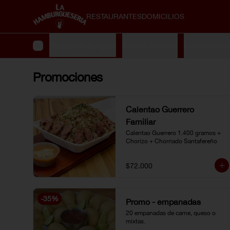
RESTAURANTES
DOMICILIOS
 especiales
Rockstars burgers
Smash burgers
Hamburguesa
Promociones
Calentao Guerrero
Familiar
Calentao Guerrero 1.400 gramos + 
Chorizo + Chorriado Santafereño
$72.000
-
35
%
Promo - empanadas
20 empanadas de carne, queso o 
mixtas.