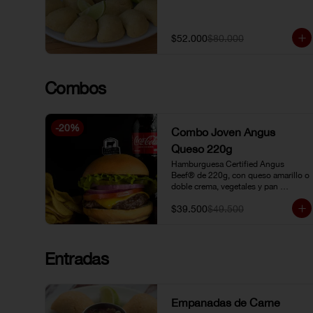
$52.000
$80.000
Combos
-
20
%
Combo Joven Angus
Queso 220g
Hamburguesa Certified Angus 
Beef® de 220g, con queso amarillo o 
doble crema, vegetales y pan 
brioche, acompañada de papa chip o 
$39.500
$49.500
papa francesa y gaseosa o limonada 
natural.
Entradas
Empanadas de Carne