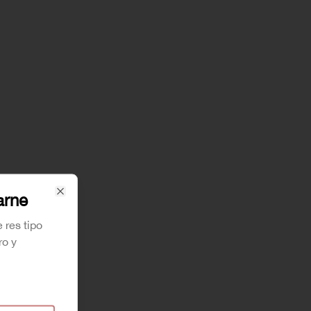
arne
Close
 res tipo
ro y