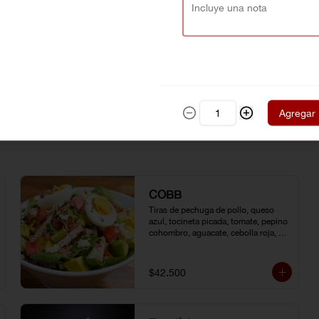
Agregar
COBB
Tiras de pechuga de pollo, queso 
azul, tocineta picada, tomate, pepino 
cohombro, aguacate, cebolla roja, 
lechuga romana, huevo duro y 
vinagreta de la casa.
$42.500