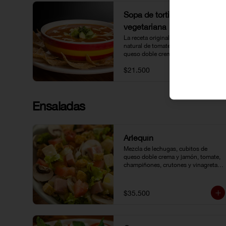
Sopa de tortilla
vegetariana
La receta original de Lupita: Caldo 
natural de tomate acompañado 
queso doble crema, aguacate y 
tortillas.
$21.500
Ensaladas
Arlequín
Mezcla de lechugas, cubitos de 
queso doble crema y jamón, tomate, 
champiñones, crutones y vinagreta 
de la casa.
$35.500