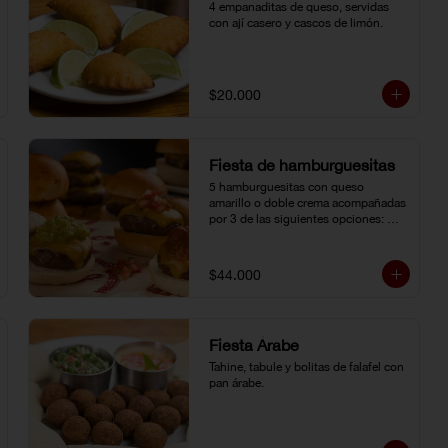
4 empanaditas de queso, servidas 
con ají casero y cascos de limón.
$20.000
Fiesta de hamburguesitas
5 hamburguesitas con queso 
amarillo o doble crema acompañadas 
por 3 de las siguientes opciones: 
champiñones grillé, chili con carne, 
guacamole, cebolla grillé, guiso 
criollo, pico de gallo o salsa de 
$44.000
pimienta negra.
Fiesta Árabe
Tahine, tabule y bolitas de falafel con 
pan árabe.