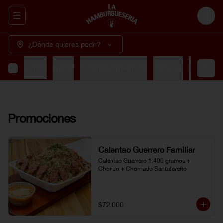
Abrir menu de navegación
Login
¿Dónde quieres pedir?
rrilla
Perros
Niños
Acompañamientos
Bebidas
Cervezas
Promociones
Calentao Guerrero Familiar
Calentao Guerrero 1.400 gramos + 
Chorizo + Chorriado Santafereño
$72.000