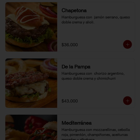
Chapetona
Hamburguesa con  jamón serrano, queso 
doble crema y alioli.
$36.000
De la Pampa
Hamburguesa con  chorizo argentino, 
queso doble crema y chimichurri
$43.000
Mediterránea
Hamburguesa con mozzarellinas, cebolla 
roja, pimentón, champiñones, aceitunas 
moradas y albahaca.