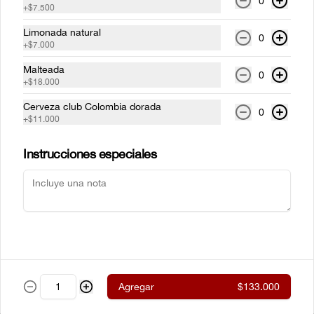
0
+
$7.500
parrilla envueltos en tocinera con 
cualquiera de nuestros acompañamientos 
y ensalada de la casa.
Limonada natural
0
+
$7.000
$61.500
Malteada
0
+
$18.000
Cerveza club Colombia dorada
New York steak Certified
0
+
$11.000
Angus Beef® 300g
Corte de chata (strip loin) Certified Angus 
Beef ® al estilo neoyorkino, acompañado 
Instrucciones especiales
de papas francesas y ensalada de la casa.
$99.000
Steak de lomito
Lomito de res a la parrilla con cualquiera 
de nuestros acompañamientos y 
ensalada de la casa.
Agregar
$133.000
$59.500