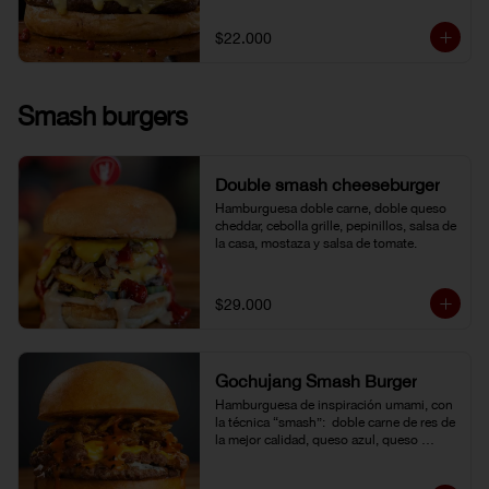
$22.000
Smash burgers
Double smash cheeseburger
Hamburguesa doble carne, doble queso 
cheddar, cebolla grille, pepinillos, salsa de 
la casa, mostaza y salsa de tomate.
$29.000
Gochujang Smash Burger
Hamburguesa de inspiración umami, con 
la técnica “smash”:  doble carne de res de 
la mejor calidad, queso azul, queso 
cheddar americano y cebolla frita 
crocante. Bañada en una mayonesa de 