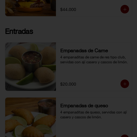
topping de ají limo peruano. Nuestro 
famoso chili con carne al lado. 
$44.000
Acompañada de papa chip o papa 
francesa y gaseosa o agua.
Entradas
Empanadas de Carne
4 empanaditas de carne de res tipo club, 
servidas con ají casero y cascos de limón.
$20.000
Empanadas de queso
4 empanaditas de queso, servidas con ají 
casero y cascos de limón.