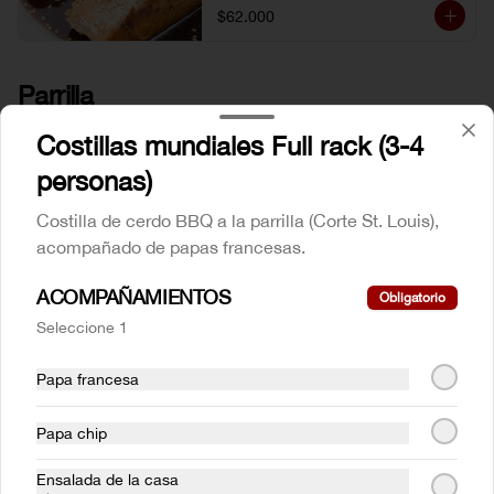
$62.000
Parrilla
Costillas mundiales Full rack (3-4
Costillas mundiales 1/4 rack
personas)
(1 persona)
Costilla de cerdo BBQ  a la parrilla (Corte 
Costilla de cerdo BBQ a la parrilla (Corte St. Louis),
St. Louis), acompañado de papas 
acompañado de papas francesas.
francesas.
$46.000
ACOMPAÑAMIENTOS
Obligatorio
Seleccione 1
Costillas mundiales Full rack
Papa francesa
(3-4 personas)
Costilla de cerdo BBQ  a la parrilla (Corte 
St. Louis), acompañado de papas 
Papa chip
francesas.
Ensalada de la casa
$133.000