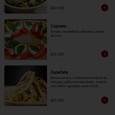
de la casa.
$42.500
Caprese
Tomate, mozarellinas, albahaca y aceite 
de oliva.
$22.500
Zapatista
Revolucionaria y mexicanísima mezcla de 
lechugas, pollo, tocineta picada,  totopos, 
maíz tierno, aguacate, queso doble 
crema, pimentón, tomate y vinagreta de la 
casa.
$37.000