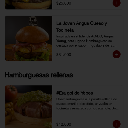
$25.000
La Joven Angus Queso y
Tocineta
Inspirada en el líder de AC/DC, Angus 
Young, esta jugosa Hamburguesa se 
destaca por el sabor inigualable de la 
carne Certified Angus Beef®.
$31.000
Hamburguesas rellenas
#Era gol de Yepes
Una hamburguesa a la parrilla rellena de 
queso amarillo derretido, envuelta en 
tocineta y rematada con guacamole. Sólo 
eso pudo levantarnos después de la 
eliminación en Brasil. Y no fue tarea fácil, 
porque definitivamente… 
$42.000
#EraGolDeYepes!