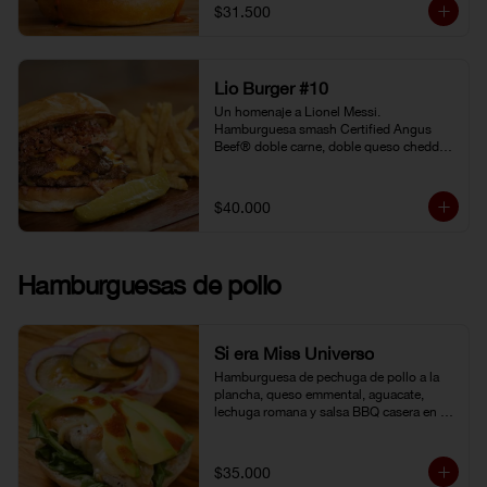
gochujang (pasta coreana de chiles rojos, 
$31.500
soya fermentada y harina de arroz). 
Pepinillo kosher. Pan Brioche.
Lio Burger #10
Un homenaje a Lionel Messi. 
Hamburguesa smash Certified Angus 
Beef® doble carne, doble queso cheddar, 
tocineta, cebolla grille, pepinillo kosher y 
mostaneza de ajo negro.
$40.000
Hamburguesas de pollo
Si era Miss Universo
Hamburguesa de pechuga de pollo a la 
plancha, queso emmental, aguacate, 
lechuga romana y salsa BBQ casera en 
pan brioche.
$35.000