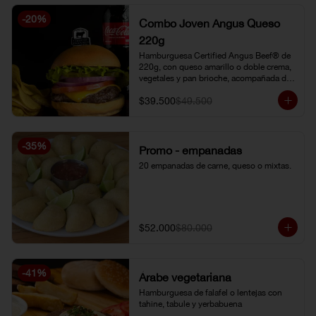
-
20
%
Combo Joven Angus Queso
220g
Hamburguesa Certified Angus Beef® de 
220g, con queso amarillo o doble crema, 
vegetales y pan brioche, acompañada de 
papa chip o papa francesa y gaseosa o 
$39.500
$49.500
limonada natural.
-
35
%
Promo - empanadas
20 empanadas de carne, queso o mixtas.
$52.000
$80.000
-
41
%
Árabe vegetariana
Hamburguesa de falafel o lentejas con 
tahine, tabule y yerbabuena