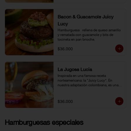
Bacon & Guacamole Juicy
Lucy
Hamburguesa   rellena de queso amarillo 
y rematada con guacamole y bits de 
tocineta en pan brioche.
$36.000
La Jugosa Lucia
Inspirada en una famosa receta 
norteamericana: la “Juicy Lucy”. En 
nuestra adaptación colombiana, es una 
hamburguesa rellena de nuestro delicioso 
queso Paipa, una verdadera explosión de 
sabor.
$36.000
Hamburguesas especiales