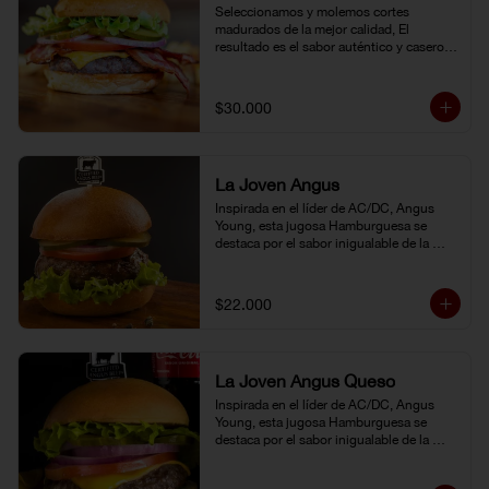
Seleccionamos y molemos cortes 
madurados de la mejor calidad, El 
resultado es el sabor auténtico y casero 
de nuestras hamburguesas, las cuales 
preparamos a la parrilla al término que 
usted elija. Armela como quiera.
$30.000
La Joven Angus
Inspirada en el líder de AC/DC, Angus 
Young, esta jugosa Hamburguesa se 
destaca por el sabor inigualable de la 
carne Certified Angus Beef®.
$22.000
La Joven Angus Queso
Inspirada en el líder de AC/DC, Angus 
Young, esta jugosa Hamburguesa se 
destaca por el sabor inigualable de la 
carne Certified Angus Beef®.