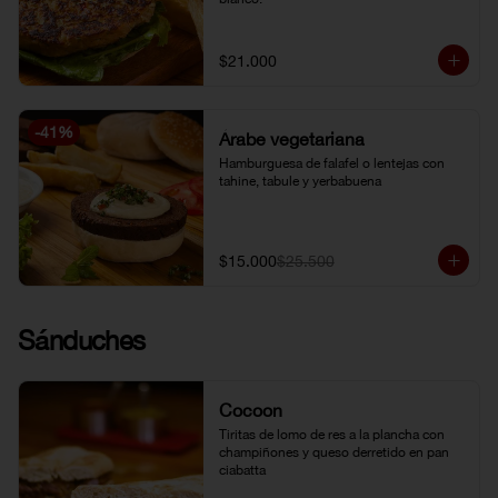
$21.000
-
41
%
Árabe vegetariana
Hamburguesa de falafel o lentejas con 
tahine, tabule y yerbabuena
$15.000
$25.500
Sánduches
Cocoon
Tiritas de lomo de res a la plancha con 
champiñones y queso derretido en pan 
ciabatta