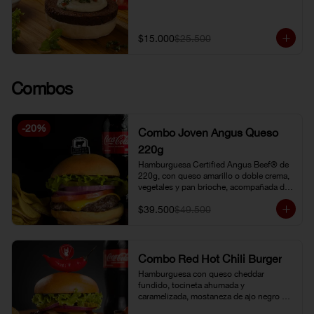
$15.000
$25.500
Combos
-
20
%
Combo Joven Angus Queso
220g
Hamburguesa Certified Angus Beef® de 
220g, con queso amarillo o doble crema, 
vegetales y pan brioche, acompañada de 
papa chip o papa francesa y gaseosa o 
$39.500
$49.500
limonada natural.
Combo Red Hot Chili Burger
Hamburguesa con queso cheddar 
fundido, tocineta ahumada y 
caramelizada, mostaneza de ajo negro y 
verduras frescas. Pan brioche con 