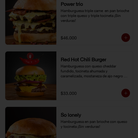
Power trio
Hamburguesa triple carne  en pan brioche 
con triple queso y triple tocineta ¡Sin 
verduras!
$46.000
Red Hot Chili Burger
Hamburguesa con queso cheddar 
fundido, tocineta ahumada y 
caramelizada, mostaneza de ajo negro y 
verduras frescas. Pan brioche con 
topping de ají limo peruano. Nuestro 
famoso chili con carne al lado.
$33.000
So lonely
Hamburguesa en pan brioche con queso 
y tocineta ¡Sin verduras!