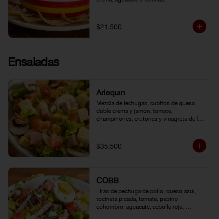
$21.500
Ensaladas
Arlequín
Mezcla de lechugas, cubitos de queso 
doble crema y jamón, tomate, 
champiñones, crutones y vinagreta de la 
casa.
$35.500
COBB
Tiras de pechuga de pollo, queso azul, 
tocineta picada, tomate, pepino 
cohombro, aguacate, cebolla roja, 
lechuga romana, huevo duro y vinagreta 