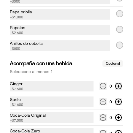
+
$500
Papa criolla
+
$1.000
Costillas mundiales Medio
Rack (1-2 personas)
Papotas
Costilla de cerdo BBQ  a la parrilla (Corte 
+
$2.500
St. Louis), acompañado de papas 
francesas.
Anillos de cebolla
+
$500
$73.000
Acompaña con una bebida
Opcional
Medallones de lomo pimienta
Seleccione al menos 1
Dos medallones de lomo de res a la 
parrilla bañados en salsa 
Ginger
0
depimientanegra con cualquiera de 
+
$7.500
nuestros acompañamientos y ensalada 
de la casa.
Sprite
0
$59.500
+
$7.500
Coca-Cola Original
0
+
$7.500
Medallones de lomo tocineta
Coca-Cola Zero
Dos medallones de lomo de res a la 