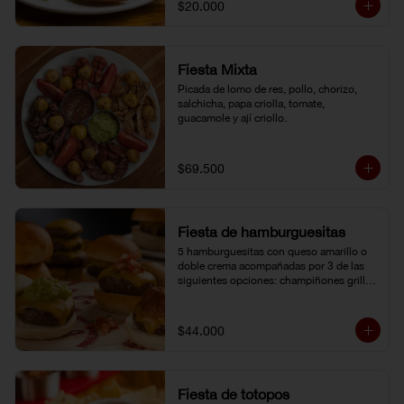
$20.000
Fiesta Mixta
Picada de lomo de res, pollo, chorizo, 
salchicha, papa criolla, tomate, 
guacamole y ají criollo.
$69.500
Fiesta de hamburguesitas
5 hamburguesitas con queso amarillo o 
doble crema acompañadas por 3 de las 
siguientes opciones: champiñones grillé, 
chili con carne, guacamole, cebolla grillé, 
guiso criollo, pico de gallo o salsa de 
pimienta negra.
$44.000
Fiesta de totopos