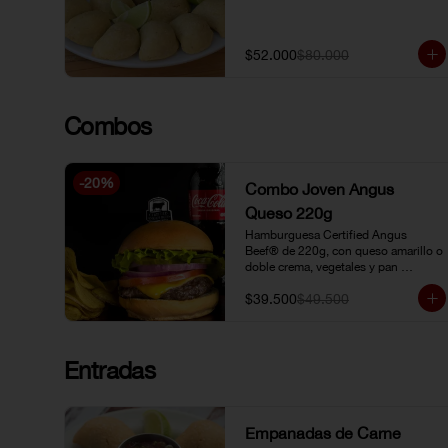
$52.000
$80.000
Combos
-
20
%
Combo Joven Angus
Queso 220g
Hamburguesa Certified Angus 
Beef® de 220g, con queso amarillo o 
doble crema, vegetales y pan 
brioche, acompañada de papa chip o 
$39.500
$49.500
papa francesa y gaseosa o limonada 
natural.
Entradas
Empanadas de Carne