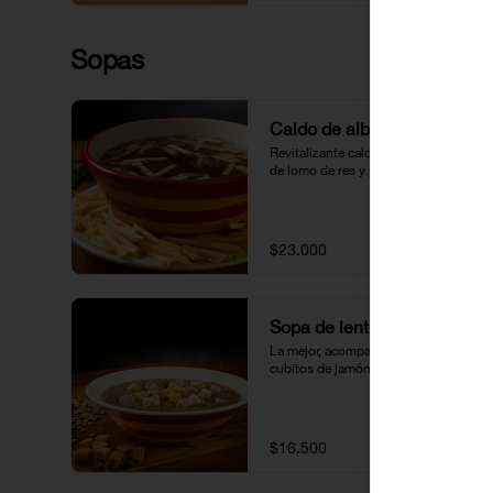
Sopas
Caldo de albóndigas
Revitalizante caldo con albóndigas 
de lomo de res y papas fosforito.
$23.000
Sopa de lentejas
La mejor, acompañada de crutones y 
cubitos de jamón.
$16.500