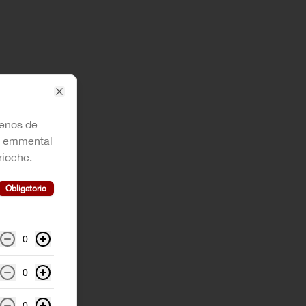
Close
llenos de
, emmental
rioche.
Obligatorio
0
0
0