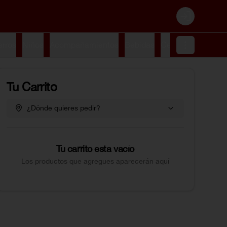
Login
erros
Niños
Acompañamientos
Bebidas
Cervezas
Postre
Tu Carrito
¿Dónde quieres pedir?
Tu carrito esta vacío
Los productos que agregues aparecerán aquí