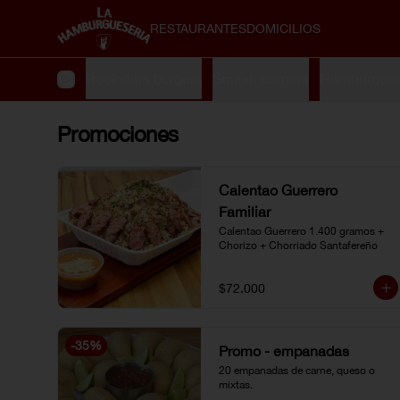
RESTAURANTES
DOMICILIOS
 especiales
Rockstars burgers
Smash burgers
Hamburguesa
Promociones
Calentao Guerrero
Familiar
Calentao Guerrero 1.400 gramos + 
Chorizo + Chorriado Santafereño
$72.000
-
35
%
Promo - empanadas
20 empanadas de carne, queso o 
mixtas.