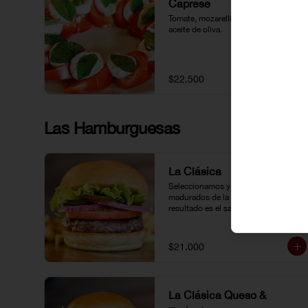
Caprese
Tomate, mozarellinas, albahaca y 
aceite de oliva.
$22.500
Las Hamburguesas
La Clásica
Seleccionamos y molemos cortes 
madurados de la mejor calidad, El 
resultado es el sabor auténtico y 
casero de nuestras hamburguesas, 
las cuales preparamos a la parrilla al 
término que usted elija. Armela como 
$21.000
quiera.
La Clásica Queso &