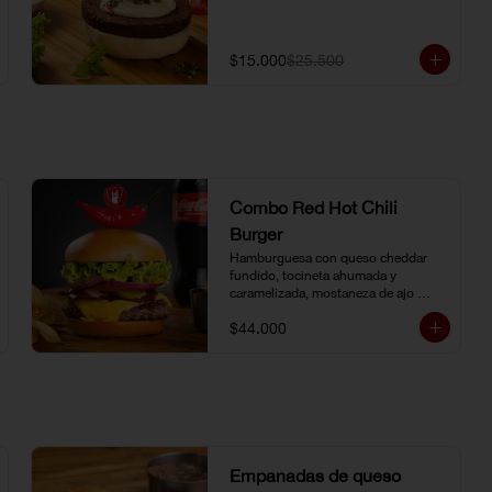
$15.000
$25.500
Combo Red Hot Chili
Burger
Hamburguesa con queso cheddar 
fundido, tocineta ahumada y 
caramelizada, mostaneza de ajo 
negro y verduras frescas. Pan 
$44.000
brioche con topping de ají limo 
peruano. Nuestro famoso chili con 
carne al lado. Acompañada de papa 
chip o papa francesa y gaseosa o 
agua.
Empanadas de queso