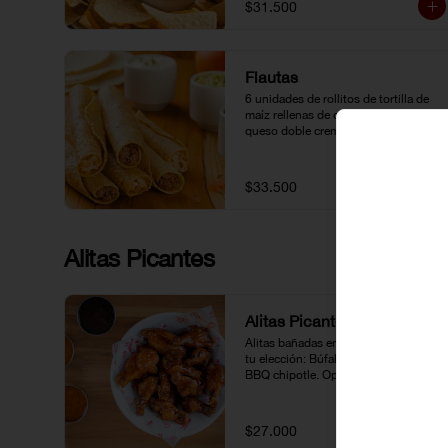
$31.500
Flautas
6 unidades de rollitos de tortilla de 
maíz rellenas de carne o pollo y 
queso doble crema. Acompañadas 
de guacamole, pico de gallo y crema 
agria.
$33.500
Alitas Picantes
Alitas Picantes
Alitas bañadas en la salsa picante de 
tu elección: Búfalo, Gochujang o 
BBQ chipotle. Opción BBQ sin 
picante.
$27.000