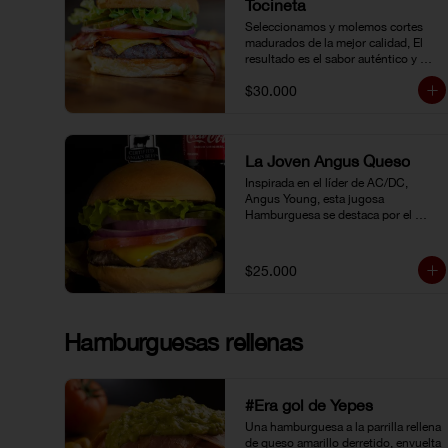
Tocineta
Seleccionamos y molemos cortes 
madurados de la mejor calidad, El 
resultado es el sabor auténtico y 
casero de nuestras hamburguesas, 
$30.000
las cuales preparamos a la parrilla al 
término que usted elija. Armela como 
quiera.
La Joven Angus Queso
Inspirada en el líder de AC/DC, 
Angus Young, esta jugosa 
Hamburguesa se destaca por el 
sabor inigualable de la carne 
Certified Angus Beef®.
$25.000
Hamburguesas rellenas
#Era gol de Yepes
Una hamburguesa a la parrilla rellena 
de queso amarillo derretido, envuelta 