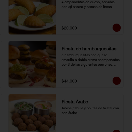
4 empanaditas de queso, servidas 
con ají casero y cascos de limón.
$20.000
Fiesta de hamburguesitas
5 hamburguesitas con queso 
amarillo o doble crema acompañadas 
por 3 de las siguientes opciones: 
champiñones grillé, chili con carne, 
guacamole, cebolla grillé, guiso 
criollo, pico de gallo o salsa de 
$44.000
pimienta negra.
Fiesta Árabe
Tahine, tabule y bolitas de falafel con 
pan árabe.