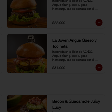
Inspirada en el líder de AC/DC, 
Angus Young, esta jugosa 
Hamburguesa se destaca por el 
sabor inigualable de la carne 
Certified Angus Beef®.
$22.000
La Joven Angus Queso y
Tocineta
Inspirada en el líder de AC/DC, 
Angus Young, esta jugosa 
Hamburguesa se destaca por el 
sabor inigualable de la carne 
$31.000
Certified Angus Beef®.
Bacon & Guacamole Juicy
Lucy