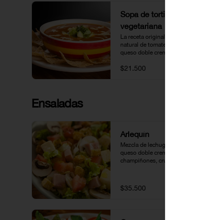
Sopa de tortilla
vegetariana
La receta original de Lupita: Caldo 
natural de tomate acompañado 
queso doble crema, aguacate y 
tortillas.
$21.500
Ensaladas
Arlequín
Mezcla de lechugas, cubitos de 
queso doble crema y jamón, tomate, 
champiñones, crutones y vinagreta 
de la casa.
$35.500