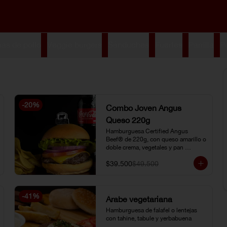
s de pollo
Veggie burgers
Sánduches
Fuertes
Parrilla
P
-
20
%
Combo Joven Angus
Queso 220g
Hamburguesa Certified Angus 
Beef® de 220g, con queso amarillo o 
doble crema, vegetales y pan 
brioche, acompañada de papa chip o 
$39.500
$49.500
papa francesa y gaseosa o limonada 
natural.
-
41
%
Árabe vegetariana
Hamburguesa de falafel o lentejas 
con tahine, tabule y yerbabuena