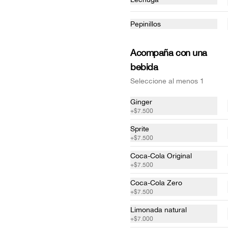
Pepinillos
Acompaña con una
Sopa de ahuyama
bebida
Receta casera acompañada de 
crutones.
Seleccione al menos 1
Ginger
+
$7.500
$13.000
Sprite
+
$7.500
Sopa de tortilla mexicana
Coca-Cola Original
La receta original de Lupita: Caldo 
+
$7.500
natural de tomate acompañado de 
pollo desmenuzado, queso doble 
Coca-Cola Zero
crema, aguacate y tortillas.
+
$7.500
$26.000
Limonada natural
+
$7.000