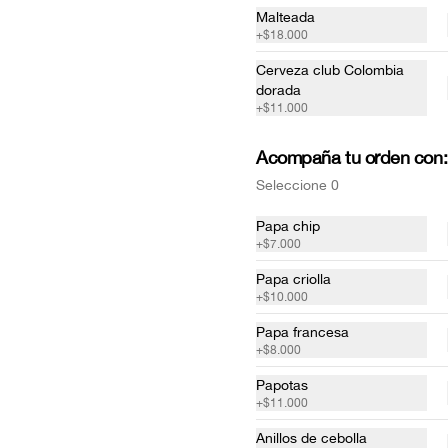
Malteada
+
$18.000
Cerveza club Colombia
dorada
+
$11.000
Acompaña tu orden con:
Seleccione 0
Papa chip
+
$7.000
COBB
Papa criolla
Tiras de pechuga de pollo, queso 
+
$10.000
azul, tocineta picada, tomate, pepino 
cohombro, aguacate, cebolla roja, 
Papa francesa
lechuga romana, huevo duro y 
+
$8.000
vinagreta de la casa.
$42.500
Papotas
+
$11.000
Anillos de cebolla