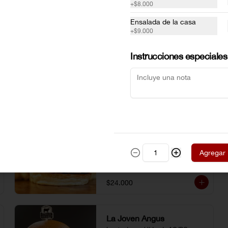
Zapatista
+
$8.000
Revolucionaria y mexicanísima 
Ensalada de la casa
mezcla de lechugas, pollo, tocineta 
picada,  totopos, maíz tierno, 
+
$9.000
aguacate, queso doble crema, 
pimentón, tomate y vinagreta de la 
casa.
Instrucciones especiales
$37.000
La Clásica Queso
Seleccionamos y molemos cortes 
madurados de la mejor calidad, El 
Agregar
resultado es el sabor auténtico y 
casero de nuestras hamburguesas, 
las cuales preparamos a la parrilla al 
término que usted elija. Armela como 
$24.000
quiera.
La Joven Angus