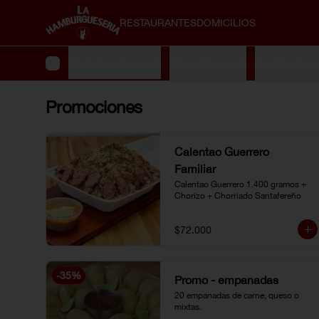
RESTAURANTES
DOMICILIOS
 especiales
Rockstars burgers
Smash burgers
Hamburguesa
Promociones
Calentao Guerrero
Familiar
Calentao Guerrero 1.400 gramos + 
Chorizo + Chorriado Santafereño
$72.000
-
35
%
Promo - empanadas
20 empanadas de carne, queso o 
mixtas.