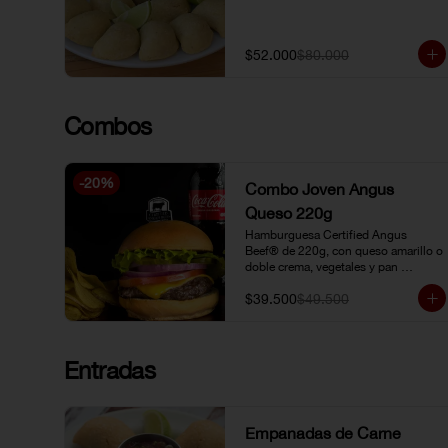
$52.000
$80.000
Combos
-
20
%
Combo Joven Angus
Queso 220g
Hamburguesa Certified Angus 
Beef® de 220g, con queso amarillo o 
doble crema, vegetales y pan 
brioche, acompañada de papa chip o 
$39.500
$49.500
papa francesa y gaseosa o limonada 
natural.
Entradas
Empanadas de Carne