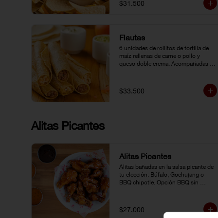
$31.500
Flautas
6 unidades de rollitos de tortilla de 
maíz rellenas de carne o pollo y 
queso doble crema. Acompañadas 
de guacamole, pico de gallo y crema 
agria.
$33.500
Alitas Picantes
Alitas Picantes
Alitas bañadas en la salsa picante de 
tu elección: Búfalo, Gochujang o 
BBQ chipotle. Opción BBQ sin 
picante.
$27.000