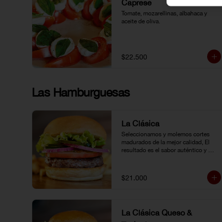
Caprese
Tomate, mozarellinas, albahaca y 
aceite de oliva.
$22.500
Las Hamburguesas
La Clásica
Seleccionamos y molemos cortes 
madurados de la mejor calidad, El 
resultado es el sabor auténtico y 
casero de nuestras hamburguesas, 
las cuales preparamos a la parrilla al 
término que usted elija. Armela como 
$21.000
quiera.
La Clásica Queso &