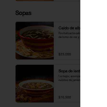
Sopas
Caldo de albóndigas
Revitalizante caldo con albóndigas 
de lomo de res y papas fosforito.
$23.000
Sopa de lentejas
La mejor, acompañada de crutones y 
cubitos de jamón.
$16.500