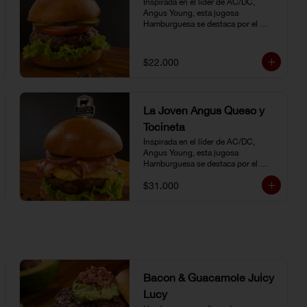
Inspirada en el líder de AC/DC, 
Angus Young, esta jugosa 
Hamburguesa se destaca por el 
sabor inigualable de la carne 
Certified Angus Beef®.
$22.000
La Joven Angus Queso y
Tocineta
Inspirada en el líder de AC/DC, 
Angus Young, esta jugosa 
Hamburguesa se destaca por el 
sabor inigualable de la carne 
$31.000
Certified Angus Beef®.
Bacon & Guacamole Juicy
Lucy