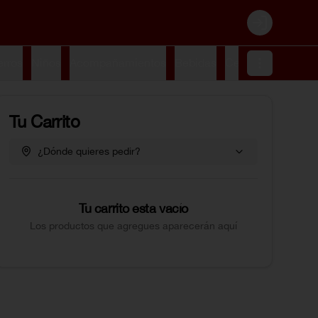
Login
erros
Niños
Acompañamientos
Bebidas
Cervezas
Postre
Tu Carrito
¿Dónde quieres pedir?
Tu carrito esta vacío
Los productos que agregues aparecerán aquí