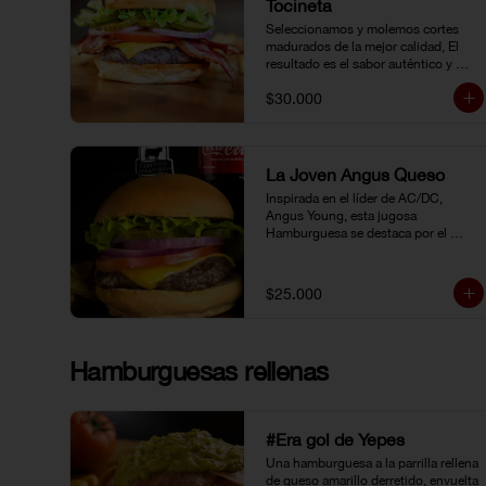
Tocineta
Seleccionamos y molemos cortes 
madurados de la mejor calidad, El 
resultado es el sabor auténtico y 
casero de nuestras hamburguesas, 
$30.000
las cuales preparamos a la parrilla al 
término que usted elija. Armela como 
quiera.
La Joven Angus Queso
Inspirada en el líder de AC/DC, 
Angus Young, esta jugosa 
Hamburguesa se destaca por el 
sabor inigualable de la carne 
Certified Angus Beef®.
$25.000
Hamburguesas rellenas
#Era gol de Yepes
Una hamburguesa a la parrilla rellena 
de queso amarillo derretido, envuelta 