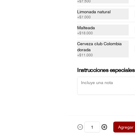
+
$7.500
Limonada natural
+
$7.000
Malteada
+
$18.000
Cerveza club Colombia
dorada
+
$11.000
Instrucciones especiales
COBB
Tiras de pechuga de pollo, queso 
azul, tocineta picada, tomate, pepino 
cohombro, aguacate, cebolla roja, 
lechuga romana, huevo duro y 
vinagreta de la casa.
$42.500
Agregar