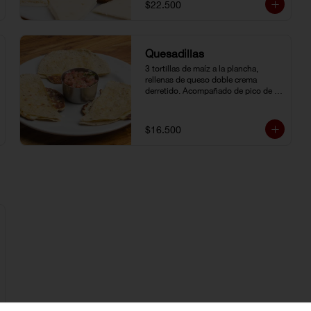
$22.500
Quesadillas
3 tortillas de maíz a la plancha, 
rellenas de queso doble crema 
derretido. Acompañado de pico de 
gallo.
$16.500