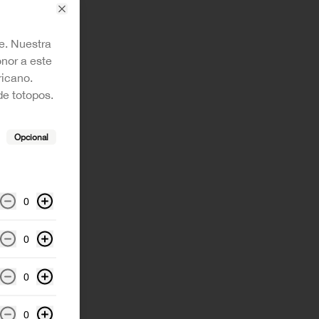
Close
e. Nuestra
onor a este
ricano.
e totopos.
Opcional
0
0
0
0