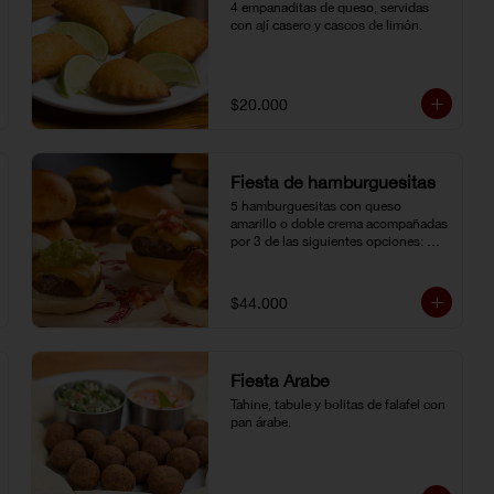
4 empanaditas de queso, servidas 
con ají casero y cascos de limón.
$20.000
Fiesta de hamburguesitas
5 hamburguesitas con queso 
amarillo o doble crema acompañadas 
por 3 de las siguientes opciones: 
champiñones grillé, chili con carne, 
guacamole, cebolla grillé, guiso 
criollo, pico de gallo o salsa de 
$44.000
pimienta negra.
Fiesta Árabe
Tahine, tabule y bolitas de falafel con 
pan árabe.