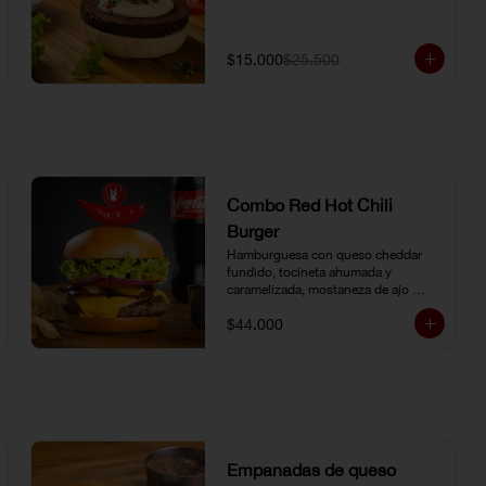
$15.000
$25.500
Combo Red Hot Chili
Burger
Hamburguesa con queso cheddar 
fundido, tocineta ahumada y 
caramelizada, mostaneza de ajo 
negro y verduras frescas. Pan 
$44.000
brioche con topping de ají limo 
peruano. Nuestro famoso chili con 
carne al lado. Acompañada de papa 
chip o papa francesa y gaseosa o 
agua.
Empanadas de queso