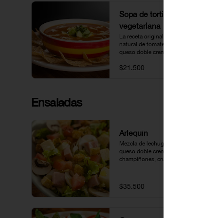
Sopa de tortilla
vegetariana
La receta original de Lupita: Caldo 
natural de tomate acompañado 
queso doble crema, aguacate y 
tortillas.
$21.500
Ensaladas
Arlequín
Mezcla de lechugas, cubitos de 
queso doble crema y jamón, tomate, 
champiñones, crutones y vinagreta 
de la casa.
$35.500