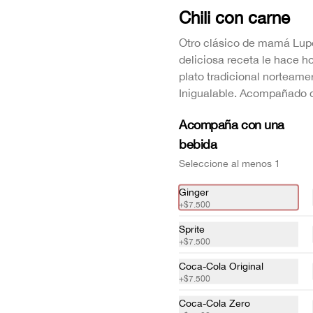
Chili con carne
Otro clásico de mamá Lup
deliciosa receta le hace h
plato tradicional norteame
Sopa de ahuyama
Inigualable. Acompañado d
Receta casera acompañada de 
crutones.
Acompaña con una
bebida
$13.000
Seleccione al menos 1
Ginger
+
$7.500
Sopa de tortilla mexicana
La receta original de Lupita: Caldo 
Sprite
natural de tomate acompañado de 
+
$7.500
pollo desmenuzado, queso doble 
crema, aguacate y tortillas.
Coca-Cola Original
+
$7.500
$26.000
Coca-Cola Zero