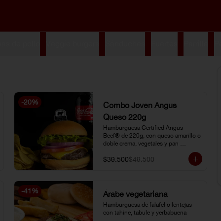
s de pollo
Veggie burgers
Sánduches
Fuertes
Parrilla
P
-
20
%
Combo Joven Angus
Queso 220g
Hamburguesa Certified Angus 
Beef® de 220g, con queso amarillo o 
doble crema, vegetales y pan 
brioche, acompañada de papa chip o 
$39.500
$49.500
papa francesa y gaseosa o limonada 
natural.
-
41
%
Árabe vegetariana
Hamburguesa de falafel o lentejas 
con tahine, tabule y yerbabuena