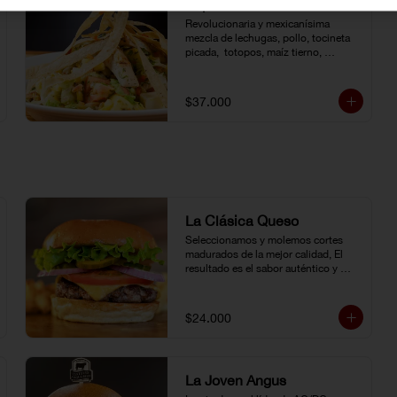
Zapatista
Revolucionaria y mexicanísima 
mezcla de lechugas, pollo, tocineta 
picada,  totopos, maíz tierno, 
aguacate, queso doble crema, 
pimentón, tomate y vinagreta de la 
casa.
$37.000
La Clásica Queso
Seleccionamos y molemos cortes 
madurados de la mejor calidad, El 
resultado es el sabor auténtico y 
casero de nuestras hamburguesas, 
las cuales preparamos a la parrilla al 
término que usted elija. Armela como 
$24.000
quiera.
La Joven Angus