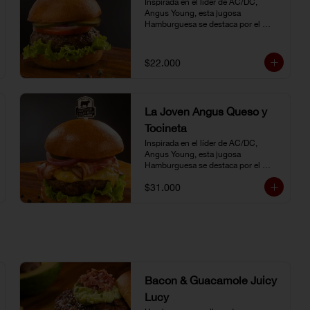
Inspirada en el líder de AC/DC, 
Angus Young, esta jugosa 
Hamburguesa se destaca por el 
sabor inigualable de la carne 
Certified Angus Beef®.
$22.000
La Joven Angus Queso y
Tocineta
Inspirada en el líder de AC/DC, 
Angus Young, esta jugosa 
Hamburguesa se destaca por el 
sabor inigualable de la carne 
$31.000
Certified Angus Beef®.
Bacon & Guacamole Juicy
Lucy