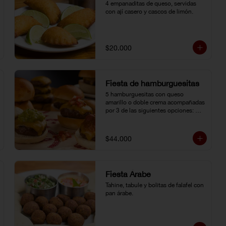
4 empanaditas de queso, servidas 
con ají casero y cascos de limón.
$20.000
Fiesta de hamburguesitas
5 hamburguesitas con queso 
amarillo o doble crema acompañadas 
por 3 de las siguientes opciones: 
champiñones grillé, chili con carne, 
guacamole, cebolla grillé, guiso 
criollo, pico de gallo o salsa de 
$44.000
pimienta negra.
Fiesta Árabe
Tahine, tabule y bolitas de falafel con 
pan árabe.