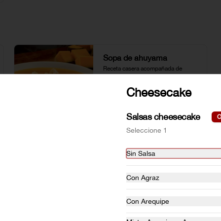
Sopa de ahuyama
Receta casera acompañada de 
crutones.
Cheesecake
$13.000
Salsas cheesecake
O
Seleccione 1
Sopa de tortilla mexicana
Sin Salsa
La receta original de Lupita: Caldo 
natural de tomate acompañado de 
pollo desmenuzado, queso doble 
Con Agraz
crema, aguacate y tortillas.
$26.000
Con Arequipe