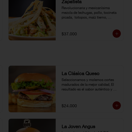
Zapatista
Revolucionaria y mexicanísima 
mezcla de lechugas, pollo, tocineta 
picada,  totopos, maíz tierno, 
aguacate, queso doble crema, 
pimentón, tomate y vinagreta de la 
casa.
$37.000
La Clásica Queso
Seleccionamos y molemos cortes 
madurados de la mejor calidad, El 
resultado es el sabor auténtico y 
casero de nuestras hamburguesas, 
las cuales preparamos a la parrilla al 
término que usted elija. Armela como 
$24.000
quiera.
La Joven Angus