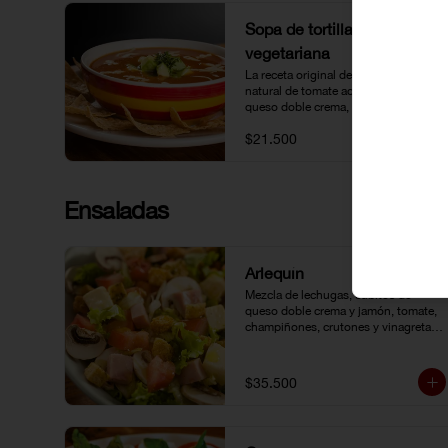
Sopa de tortilla
vegetariana
La receta original de Lupita: Caldo 
natural de tomate acompañado 
queso doble crema, aguacate y 
tortillas.
$21.500
Ensaladas
Arlequín
Mezcla de lechugas, cubitos de 
queso doble crema y jamón, tomate, 
champiñones, crutones y vinagreta 
de la casa.
$35.500