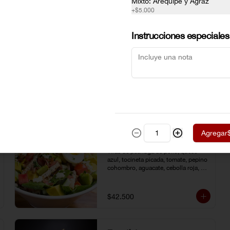
Mixto: Arequipe y Agraz
+
$5.000
Instrucciones especiales
Agregar
COBB
Tiras de pechuga de pollo, queso 
azul, tocineta picada, tomate, pepino 
cohombro, aguacate, cebolla roja, 
lechuga romana, huevo duro y 
vinagreta de la casa.
$42.500