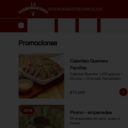
RESTAURANTES
DOMICILIOS
Promociones
Combos
Entradas
Alitas Picant
Promociones
Calentao Guerrero
Familiar
Calentao Guerrero 1.400 gramos + 
Chorizo + Chorriado Santafereño
$72.000
-
35
%
Promo - empanadas
20 empanadas de carne, queso o 
mixtas.