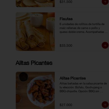
$31.500
Flautas
6 unidades de rollitos de tortilla de 
maíz rellenas de carne o pollo y 
queso doble crema. Acompañadas 
de guacamole, pico de gallo y crema 
agria.
$33.500
Alitas Picantes
Alitas Picantes
Alitas bañadas en la salsa picante de 
tu elección: Búfalo, Gochujang o 
BBQ chipotle. Opción BBQ sin 
picante.
$27.000