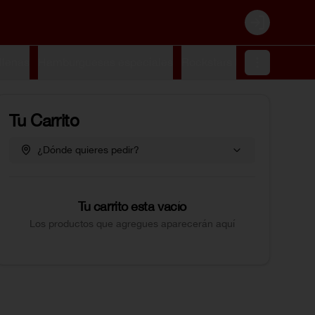
Login
llenas
Hamburguesas especiales
Rockstars burgers
Smash
Tu Carrito
¿Dónde quieres pedir?
Tu carrito esta vacío
Los productos que agregues aparecerán aquí