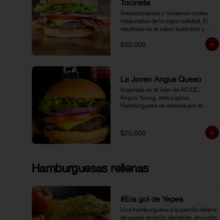
Tocineta
Seleccionamos y molemos cortes 
madurados de la mejor calidad, El 
resultado es el sabor auténtico y 
casero de nuestras hamburguesas, 
$30.000
las cuales preparamos a la parrilla al 
término que usted elija. Armela como 
quiera.
La Joven Angus Queso
Inspirada en el líder de AC/DC, 
Angus Young, esta jugosa 
Hamburguesa se destaca por el 
sabor inigualable de la carne 
Certified Angus Beef®.
$25.000
Hamburguesas rellenas
#Era gol de Yepes
Una hamburguesa a la parrilla rellena 
de queso amarillo derretido, envuelta 