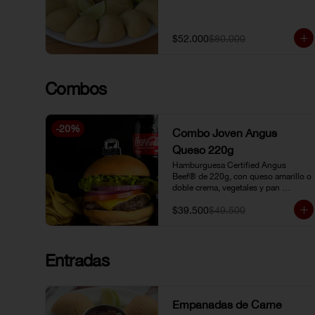
$52.000
$80.000
Combos
-
20
%
Combo Joven Angus
Queso 220g
Hamburguesa Certified Angus 
Beef® de 220g, con queso amarillo o 
doble crema, vegetales y pan 
brioche, acompañada de papa chip o 
$39.500
$49.500
papa francesa y gaseosa o limonada 
natural.
Entradas
Empanadas de Carne