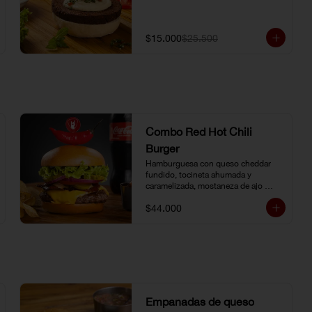
$15.000
$25.500
Combo Red Hot Chili
Burger
Hamburguesa con queso cheddar 
fundido, tocineta ahumada y 
caramelizada, mostaneza de ajo 
negro y verduras frescas. Pan 
$44.000
brioche con topping de ají limo 
peruano. Nuestro famoso chili con 
carne al lado. Acompañada de papa 
chip o papa francesa y gaseosa o 
agua.
Empanadas de queso