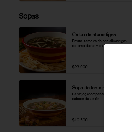
Sopas
Caldo de albóndigas
Revitalizante caldo con albóndigas 
de lomo de res y papas fosforito.
$23.000
Sopa de lentejas
La mejor, acompañada de crutones y 
cubitos de jamón.
$16.500