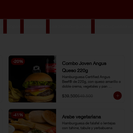
es
Sopas
Ensaladas
Las Hamburguesas
Hamburguesas re
-
20
%
Combo Joven Angus
Queso 220g
Hamburguesa Certified Angus 
Beef® de 220g, con queso amarillo o 
doble crema, vegetales y pan 
brioche, acompañada de papa chip o 
$39.500
$49.500
papa francesa y gaseosa o limonada 
natural.
-
41
%
Árabe vegetariana
Hamburguesa de falafel o lentejas 
con tahine, tabule y yerbabuena