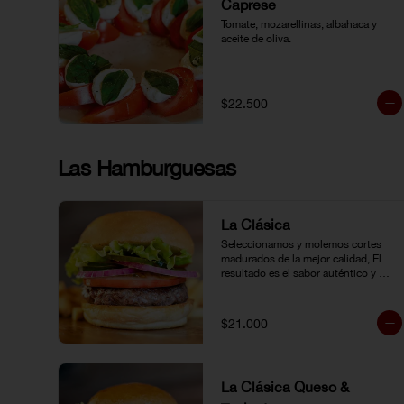
Caprese
Tomate, mozarellinas, albahaca y 
aceite de oliva.
$22.500
Las Hamburguesas
La Clásica
Seleccionamos y molemos cortes 
madurados de la mejor calidad, El 
resultado es el sabor auténtico y 
casero de nuestras hamburguesas, 
las cuales preparamos a la parrilla al 
término que usted elija. Armela como 
$21.000
quiera.
La Clásica Queso &