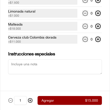
0
+
$7.500
parrilla envueltos en tocinera con 
cualquiera de nuestros acompañamientos 
y ensalada de la casa.
Limonada natural
0
+
$7.000
$61.500
Malteada
0
+
$18.000
Cerveza club Colombia dorada
New York steak Certified
0
+
$11.000
Angus Beef® 300g
Corte de chata (strip loin) Certified Angus 
Beef ® al estilo neoyorkino, acompañado 
Instrucciones especiales
de papas francesas y ensalada de la casa.
$99.000
Steak de lomito
Lomito de res a la parrilla con cualquiera 
de nuestros acompañamientos y 
ensalada de la casa.
Agregar
$15.000
$59.500