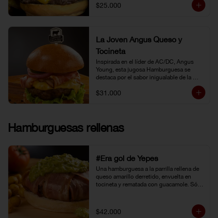
$25.000
La Joven Angus Queso y
Tocineta
Inspirada en el líder de AC/DC, Angus 
Young, esta jugosa Hamburguesa se 
destaca por el sabor inigualable de la 
carne Certified Angus Beef®.
$31.000
Hamburguesas rellenas
#Era gol de Yepes
Una hamburguesa a la parrilla rellena de 
queso amarillo derretido, envuelta en 
tocineta y rematada con guacamole. Sólo 
eso pudo levantarnos después de la 
eliminación en Brasil. Y no fue tarea fácil, 
porque definitivamente… 
$42.000
#EraGolDeYepes!