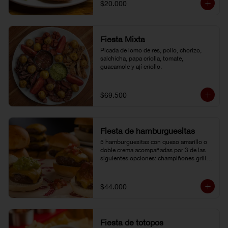
$20.000
Fiesta Mixta
Picada de lomo de res, pollo, chorizo, 
salchicha, papa criolla, tomate, 
guacamole y ají criollo.
$69.500
Fiesta de hamburguesitas
5 hamburguesitas con queso amarillo o 
doble crema acompañadas por 3 de las 
siguientes opciones: champiñones grillé, 
chili con carne, guacamole, cebolla grillé, 
guiso criollo, pico de gallo o salsa de 
pimienta negra.
$44.000
Fiesta de totopos