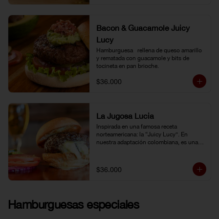
Bacon & Guacamole Juicy
Lucy
Hamburguesa   rellena de queso amarillo 
y rematada con guacamole y bits de 
tocineta en pan brioche.
$36.000
La Jugosa Lucia
Inspirada en una famosa receta 
norteamericana: la “Juicy Lucy”. En 
nuestra adaptación colombiana, es una 
hamburguesa rellena de nuestro delicioso 
queso Paipa, una verdadera explosión de 
sabor.
$36.000
Hamburguesas especiales