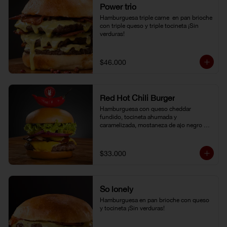
Power trio
Hamburguesa triple carne  en pan brioche 
con triple queso y triple tocineta ¡Sin 
verduras!
$46.000
Red Hot Chili Burger
Hamburguesa con queso cheddar 
fundido, tocineta ahumada y 
caramelizada, mostaneza de ajo negro y 
verduras frescas. Pan brioche con 
topping de ají limo peruano. Nuestro 
famoso chili con carne al lado.
$33.000
So lonely
Hamburguesa en pan brioche con queso 
y tocineta ¡Sin verduras!