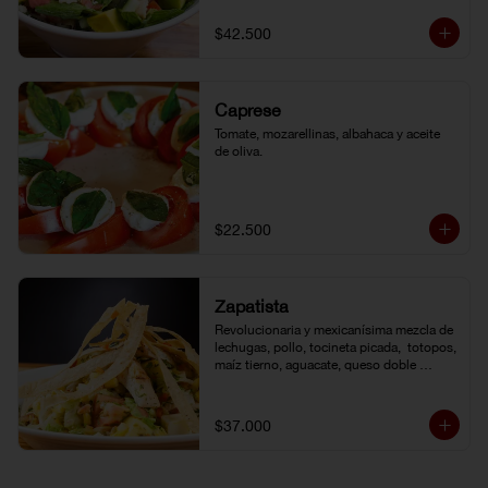
de la casa.
$42.500
Caprese
Tomate, mozarellinas, albahaca y aceite 
de oliva.
$22.500
Zapatista
Revolucionaria y mexicanísima mezcla de 
lechugas, pollo, tocineta picada,  totopos, 
maíz tierno, aguacate, queso doble 
crema, pimentón, tomate y vinagreta de la 
casa.
$37.000