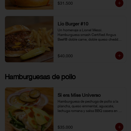
gochujang (pasta coreana de chiles rojos, 
$31.500
soya fermentada y harina de arroz). 
Pepinillo kosher. Pan Brioche.
Lio Burger #10
Un homenaje a Lionel Messi. 
Hamburguesa smash Certified Angus 
Beef® doble carne, doble queso cheddar, 
tocineta, cebolla grille, pepinillo kosher y 
mostaneza de ajo negro.
$40.000
Hamburguesas de pollo
Si era Miss Universo
Hamburguesa de pechuga de pollo a la 
plancha, queso emmental, aguacate, 
lechuga romana y salsa BBQ casera en 
pan brioche.
$35.000