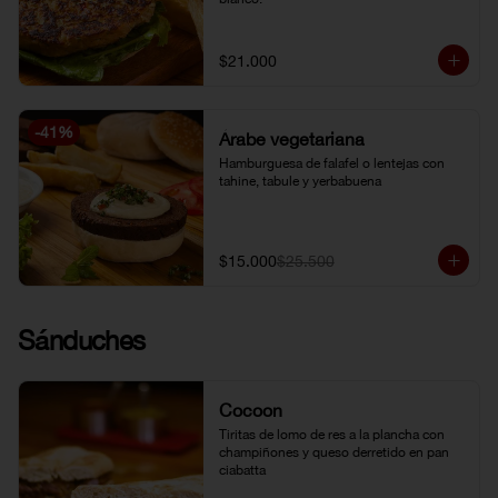
$21.000
-
41
%
Árabe vegetariana
Hamburguesa de falafel o lentejas con 
tahine, tabule y yerbabuena
$15.000
$25.500
Sánduches
Cocoon
Tiritas de lomo de res a la plancha con 
champiñones y queso derretido en pan 
ciabatta