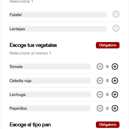
Seleccione 1
La tradicional. Acompañada de papas 
francesas y ensalada de la casa, servida 
con alioli.
Falafel
Lentejas
$47.000
Escoge tus vegetales
Obligatorio
Pechuga a la plancha
Seleccione al menos 1
Pechuga de pollo en corte mariposa con 
cualquiera de nuestros acompañamientos 
y ensalada de la casa.
Tomate
0
Cebolla roja
0
$41.500
Lechuga
0
Salmón a la plancha
Pepinillos
0
Filete de salmón a la plancha con salsa 
teriyaki. Con cualquiera de nuestros 
acompañamientos y ensalada de la casa.
Escoge el tipo pan
Obligatorio