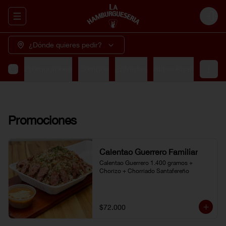
Abrir menu de navegación
Login
¿Dónde quieres pedir?
Promociones
Combos
Entradas
Alitas Picantes
So
Promociones
Calentao Guerrero Familiar
Calentao Guerrero 1.400 gramos + 
Chorizo + Chorriado Santafereño
$72.000