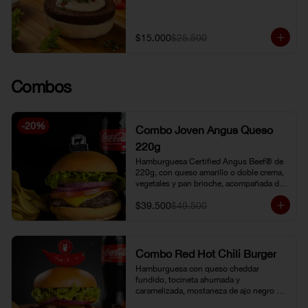
$15.000
$25.500
Combos
-
20
%
Combo Joven Angus Queso
220g
Hamburguesa Certified Angus Beef® de 
220g, con queso amarillo o doble crema, 
vegetales y pan brioche, acompañada de 
papa chip o papa francesa y gaseosa o 
$39.500
$49.500
limonada natural.
Combo Red Hot Chili Burger
Hamburguesa con queso cheddar 
fundido, tocineta ahumada y 
caramelizada, mostaneza de ajo negro y 
verduras frescas. Pan brioche con 