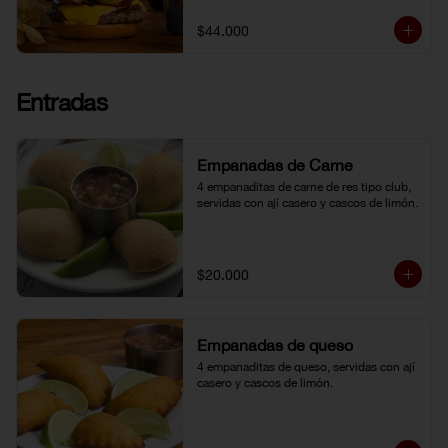
topping de ají limo peruano. Nuestro 
famoso chili con carne al lado. 
$44.000
Acompañada de papa chip o papa 
francesa y gaseosa o agua.
Entradas
Empanadas de Carne
4 empanaditas de carne de res tipo club, 
servidas con ají casero y cascos de limón.
$20.000
Empanadas de queso
4 empanaditas de queso, servidas con ají 
casero y cascos de limón.