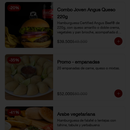
-
20
%
Combo Joven Angus Queso
220g
Hamburguesa Certified Angus Beef® de 
220g, con queso amarillo o doble crema, 
vegetales y pan brioche, acompañada de 
papa chip o papa francesa y gaseosa o 
$39.500
$49.500
limonada natural.
-
35
%
Promo - empanadas
20 empanadas de carne, queso o mixtas.
$52.000
$80.000
-
41
%
Árabe vegetariana
Hamburguesa de falafel o lentejas con 
tahine, tabule y yerbabuena