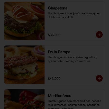
Chapetona
Hamburguesa con  jamón serrano, queso 
doble crema y alioli.
$36.000
De la Pampa
Hamburguesa con  chorizo argentino, 
queso doble crema y chimichurri
$43.000
Mediterránea
Hamburguesa con mozzarellinas, cebolla 
roja, pimentón, champiñones, aceitunas 
moradas y albahaca.