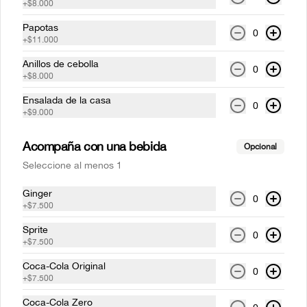
+
$8.000
Papotas
0
+
$11.000
Costillas mundiales Medio
Rack (1-2 personas)
Anillos de cebolla
0
Costilla de cerdo BBQ  a la parrilla (Corte 
+
$8.000
St. Louis), acompañado de papas 
francesas.
Ensalada de la casa
0
+
$9.000
$73.000
Acompaña con una bebida
Opcional
Medallones de lomo pimienta
Seleccione al menos 1
Dos medallones de lomo de res a la 
parrilla bañados en salsa 
Ginger
0
depimientanegra con cualquiera de 
+
$7.500
nuestros acompañamientos y ensalada 
de la casa.
Sprite
0
$59.500
+
$7.500
Coca-Cola Original
0
+
$7.500
Medallones de lomo tocineta
Coca-Cola Zero
Dos medallones de lomo de res a la 