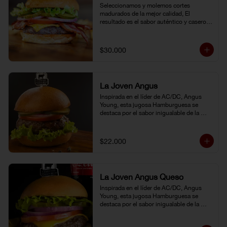
Seleccionamos y molemos cortes 
madurados de la mejor calidad, El 
resultado es el sabor auténtico y casero 
de nuestras hamburguesas, las cuales 
preparamos a la parrilla al término que 
usted elija. Armela como quiera.
$30.000
La Joven Angus
Inspirada en el líder de AC/DC, Angus 
Young, esta jugosa Hamburguesa se 
destaca por el sabor inigualable de la 
carne Certified Angus Beef®.
$22.000
La Joven Angus Queso
Inspirada en el líder de AC/DC, Angus 
Young, esta jugosa Hamburguesa se 
destaca por el sabor inigualable de la 
carne Certified Angus Beef®.