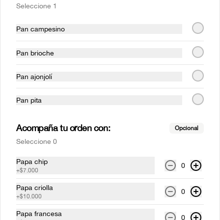
Seleccione 1
$62.000
Pan campesino
Parrilla
Pan brioche
Costillas mundiales 1/4 rack
Pan ajonjolí
(1 persona)
Costilla de cerdo BBQ  a la parrilla (Corte 
Pan pita
St. Louis), acompañado de papas 
francesas.
Acompaña tu orden con:
$46.000
Opcional
Seleccione 0
Costillas mundiales Full rack
Papa chip
0
+
$7.000
(3-4 personas)
Costilla de cerdo BBQ  a la parrilla (Corte 
Papa criolla
0
St. Louis), acompañado de papas 
+
$10.000
francesas.
Papa francesa
$133.000
0