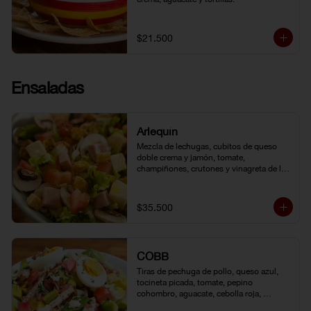
$21.500
Ensaladas
Arlequín
Mezcla de lechugas, cubitos de queso 
doble crema y jamón, tomate, 
champiñones, crutones y vinagreta de la 
casa.
$35.500
COBB
Tiras de pechuga de pollo, queso azul, 
tocineta picada, tomate, pepino 
cohombro, aguacate, cebolla roja, 
lechuga romana, huevo duro y vinagreta 