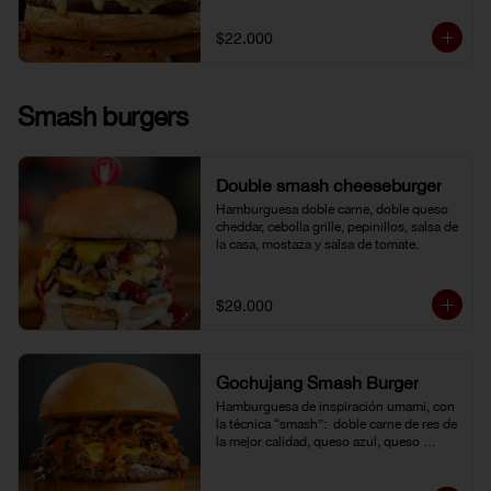
$22.000
Smash burgers
Double smash cheeseburger
Hamburguesa doble carne, doble queso 
cheddar, cebolla grille, pepinillos, salsa de 
la casa, mostaza y salsa de tomate.
$29.000
Gochujang Smash Burger
Hamburguesa de inspiración umami, con 
la técnica “smash”:  doble carne de res de 
la mejor calidad, queso azul, queso 
cheddar americano y cebolla frita 
crocante. Bañada en una mayonesa de 