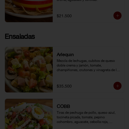
$21.500
Ensaladas
Arlequín
Mezcla de lechugas, cubitos de queso 
doble crema y jamón, tomate, 
champiñones, crutones y vinagreta de la 
casa.
$35.500
COBB
Tiras de pechuga de pollo, queso azul, 
tocineta picada, tomate, pepino 
cohombro, aguacate, cebolla roja, 
lechuga romana, huevo duro y vinagreta 