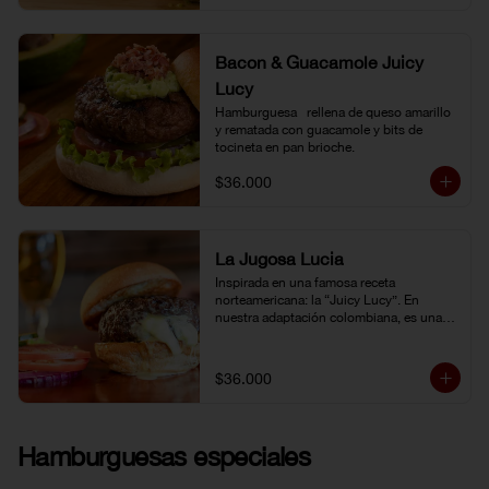
Bacon & Guacamole Juicy
Lucy
Hamburguesa   rellena de queso amarillo 
y rematada con guacamole y bits de 
tocineta en pan brioche.
$36.000
La Jugosa Lucia
Inspirada en una famosa receta 
norteamericana: la “Juicy Lucy”. En 
nuestra adaptación colombiana, es una 
hamburguesa rellena de nuestro delicioso 
queso Paipa, una verdadera explosión de 
sabor.
$36.000
Hamburguesas especiales