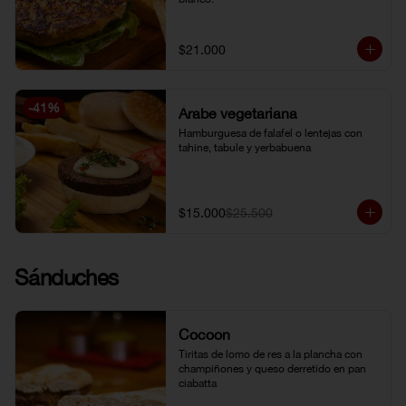
$21.000
-
41
%
Árabe vegetariana
Hamburguesa de falafel o lentejas con 
tahine, tabule y yerbabuena
$15.000
$25.500
Sánduches
Cocoon
Tiritas de lomo de res a la plancha con 
champiñones y queso derretido en pan 
ciabatta