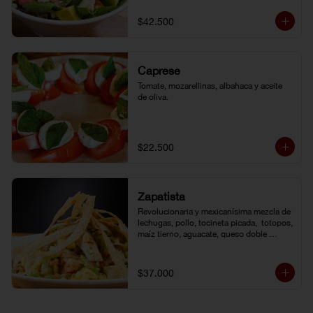
de la casa.
$42.500
Caprese
Tomate, mozarellinas, albahaca y aceite 
de oliva.
$22.500
Zapatista
Revolucionaria y mexicanísima mezcla de 
lechugas, pollo, tocineta picada,  totopos, 
maíz tierno, aguacate, queso doble 
crema, pimentón, tomate y vinagreta de la 
casa.
$37.000