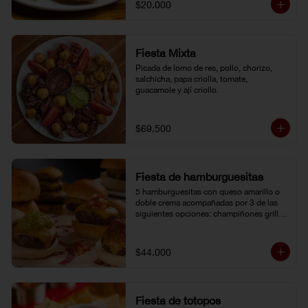
$20.000
Fiesta Mixta
Picada de lomo de res, pollo, chorizo, 
salchicha, papa criolla, tomate, 
guacamole y ají criollo.
$69.500
Fiesta de hamburguesitas
5 hamburguesitas con queso amarillo o 
doble crema acompañadas por 3 de las 
siguientes opciones: champiñones grillé, 
chili con carne, guacamole, cebolla grillé, 
guiso criollo, pico de gallo o salsa de 
pimienta negra.
$44.000
Fiesta de totopos