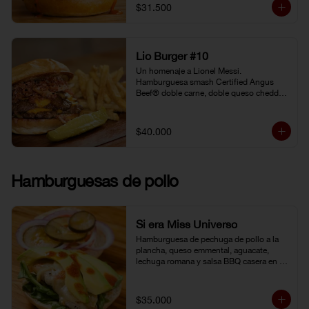
gochujang (pasta coreana de chiles rojos, 
$31.500
soya fermentada y harina de arroz). 
Pepinillo kosher. Pan Brioche.
Lio Burger #10
Un homenaje a Lionel Messi. 
Hamburguesa smash Certified Angus 
Beef® doble carne, doble queso cheddar, 
tocineta, cebolla grille, pepinillo kosher y 
mostaneza de ajo negro.
$40.000
Hamburguesas de pollo
Si era Miss Universo
Hamburguesa de pechuga de pollo a la 
plancha, queso emmental, aguacate, 
lechuga romana y salsa BBQ casera en 
pan brioche.
$35.000