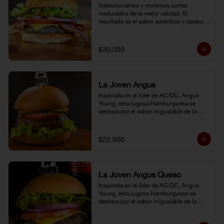
Seleccionamos y molemos cortes 
madurados de la mejor calidad, El 
resultado es el sabor auténtico y casero 
de nuestras hamburguesas, las cuales 
preparamos a la parrilla al término que 
usted elija. Armela como quiera.
$30.000
La Joven Angus
Inspirada en el líder de AC/DC, Angus 
Young, esta jugosa Hamburguesa se 
destaca por el sabor inigualable de la 
carne Certified Angus Beef®.
$22.000
La Joven Angus Queso
Inspirada en el líder de AC/DC, Angus 
Young, esta jugosa Hamburguesa se 
destaca por el sabor inigualable de la 
carne Certified Angus Beef®.