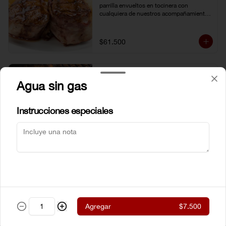
parrilla envueltos en tocinera con 
cualquiera de nuestros acompañamientos 
y ensalada de la casa.
$61.500
New York steak Certified
Agua sin gas
Angus Beef® 300g
Corte de chata (strip loin) Certified Angus 
Beef ® al estilo neoyorkino, acompañado 
Instrucciones especiales
de papas francesas y ensalada de la casa.
$99.000
Steak de lomito
Lomito de res a la parrilla con cualquiera 
de nuestros acompañamientos y 
ensalada de la casa.
Agregar
$7.500
$59.500