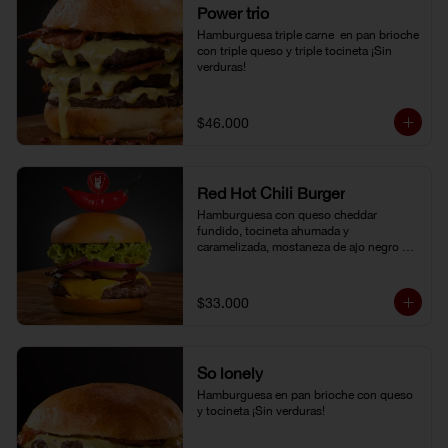
Power trio
Hamburguesa triple carne  en pan brioche 
con triple queso y triple tocineta ¡Sin 
verduras!
$46.000
Red Hot Chili Burger
Hamburguesa con queso cheddar 
fundido, tocineta ahumada y 
caramelizada, mostaneza de ajo negro y 
verduras frescas. Pan brioche con 
topping de ají limo peruano. Nuestro 
famoso chili con carne al lado.
$33.000
So lonely
Hamburguesa en pan brioche con queso 
y tocineta ¡Sin verduras!