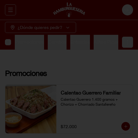
Abrir menu de navegación
Login
¿Dónde quieres pedir?
Promociones
Combos
Entradas
Alitas Picantes
So
Promociones
Calentao Guerrero Familiar
Calentao Guerrero 1.400 gramos + 
Chorizo + Chorriado Santafereño
$72.000