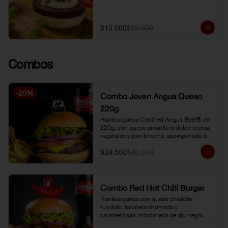
$15.000
$25.500
Combos
-
20
%
Combo Joven Angus Queso
220g
Hamburguesa Certified Angus Beef® de 
220g, con queso amarillo o doble crema, 
vegetales y pan brioche, acompañada de 
papa chip o papa francesa y gaseosa o 
$39.500
$49.500
limonada natural.
Combo Red Hot Chili Burger
Hamburguesa con queso cheddar 
fundido, tocineta ahumada y 
caramelizada, mostaneza de ajo negro y 
verduras frescas. Pan brioche con 