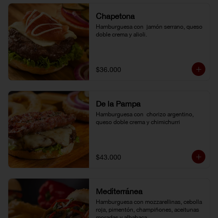
Chapetona
Hamburguesa con  jamón serrano, queso 
doble crema y alioli.
$36.000
De la Pampa
Hamburguesa con  chorizo argentino, 
queso doble crema y chimichurri
$43.000
Mediterránea
Hamburguesa con mozzarellinas, cebolla 
roja, pimentón, champiñones, aceitunas 
moradas y albahaca.