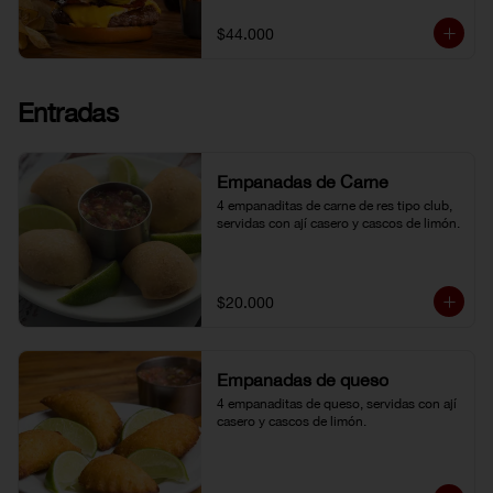
topping de ají limo peruano. Nuestro 
famoso chili con carne al lado. 
$44.000
Acompañada de papa chip o papa 
francesa y gaseosa o agua.
Entradas
Empanadas de Carne
4 empanaditas de carne de res tipo club, 
servidas con ají casero y cascos de limón.
$20.000
Empanadas de queso
4 empanaditas de queso, servidas con ají 
casero y cascos de limón.