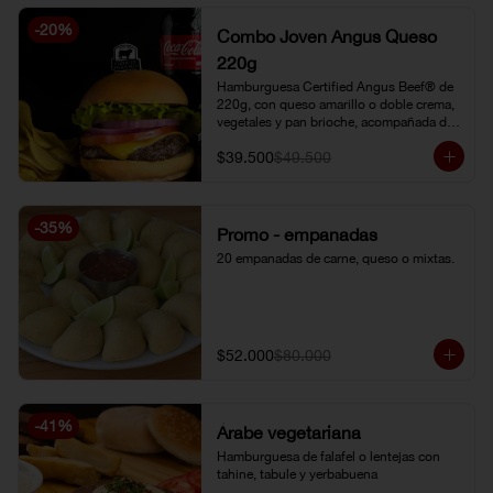
-
20
%
Combo Joven Angus Queso
220g
Hamburguesa Certified Angus Beef® de 
220g, con queso amarillo o doble crema, 
vegetales y pan brioche, acompañada de 
papa chip o papa francesa y gaseosa o 
$39.500
$49.500
limonada natural.
-
35
%
Promo - empanadas
20 empanadas de carne, queso o mixtas.
$52.000
$80.000
-
41
%
Árabe vegetariana
Hamburguesa de falafel o lentejas con 
tahine, tabule y yerbabuena