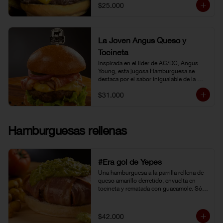
$25.000
La Joven Angus Queso y
Tocineta
Inspirada en el líder de AC/DC, Angus 
Young, esta jugosa Hamburguesa se 
destaca por el sabor inigualable de la 
carne Certified Angus Beef®.
$31.000
Hamburguesas rellenas
#Era gol de Yepes
Una hamburguesa a la parrilla rellena de 
queso amarillo derretido, envuelta en 
tocineta y rematada con guacamole. Sólo 
eso pudo levantarnos después de la 
eliminación en Brasil. Y no fue tarea fácil, 
porque definitivamente… 
$42.000
#EraGolDeYepes!