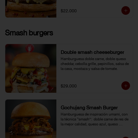
$22.000
Smash burgers
Double smash cheeseburger
Hamburguesa doble carne, doble queso 
cheddar, cebolla grille, pepinillos, salsa de 
la casa, mostaza y salsa de tomate.
$29.000
Gochujang Smash Burger
Hamburguesa de inspiración umami, con 
la técnica “smash”:  doble carne de res de 
la mejor calidad, queso azul, queso 
cheddar americano y cebolla frita 
crocante. Bañada en una mayonesa de 