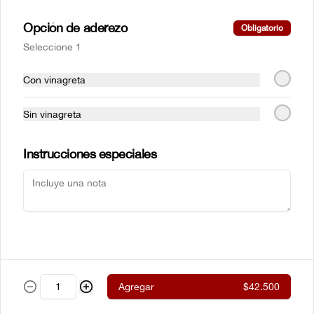
parrilla envueltos en tocinera con 
cualquiera de nuestros acompañamientos 
Opción de aderezo
Obligatorio
y ensalada de la casa.
Seleccione 1
$61.500
Con vinagreta
New York steak Certified
Sin vinagreta
Angus Beef® 300g
Corte de chata (strip loin) Certified Angus 
Beef ® al estilo neoyorkino, acompañado 
Instrucciones especiales
de papas francesas y ensalada de la casa.
$99.000
Steak de lomito
Lomito de res a la parrilla con cualquiera 
de nuestros acompañamientos y 
ensalada de la casa.
Agregar
$42.500
$59.500