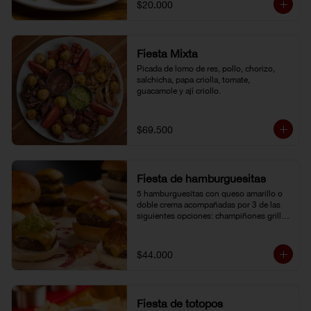
$20.000
Fiesta Mixta
Picada de lomo de res, pollo, chorizo, 
salchicha, papa criolla, tomate, 
guacamole y ají criollo.
$69.500
Fiesta de hamburguesitas
5 hamburguesitas con queso amarillo o 
doble crema acompañadas por 3 de las 
siguientes opciones: champiñones grillé, 
chili con carne, guacamole, cebolla grillé, 
guiso criollo, pico de gallo o salsa de 
pimienta negra.
$44.000
Fiesta de totopos