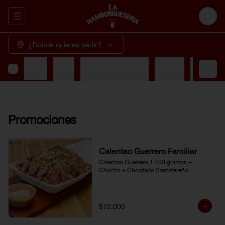
Abrir menu de navegación
Login
¿Dónde quieres pedir?
rrilla
Perros
Niños
Acompañamientos
Bebidas
Cervezas
Promociones
Calentao Guerrero Familiar
Calentao Guerrero 1.400 gramos + 
Chorizo + Chorriado Santafereño
$72.000