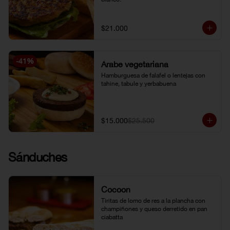
$21.000
-
41
%
Árabe vegetariana
Hamburguesa de falafel o lentejas con 
tahine, tabule y yerbabuena
$15.000
$25.500
Sánduches
Cocoon
Tiritas de lomo de res a la plancha con 
champiñones y queso derretido en pan 
ciabatta