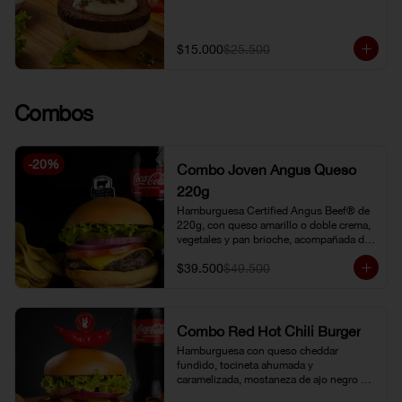
$15.000
$25.500
Combos
-
20
%
Combo Joven Angus Queso
220g
Hamburguesa Certified Angus Beef® de 
220g, con queso amarillo o doble crema, 
vegetales y pan brioche, acompañada de 
papa chip o papa francesa y gaseosa o 
$39.500
$49.500
limonada natural.
Combo Red Hot Chili Burger
Hamburguesa con queso cheddar 
fundido, tocineta ahumada y 
caramelizada, mostaneza de ajo negro y 
verduras frescas. Pan brioche con 