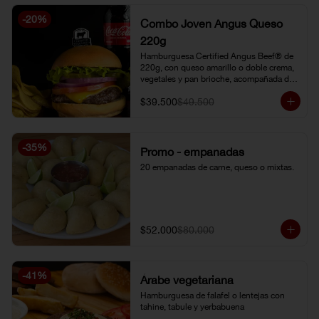
-
20
%
Combo Joven Angus Queso
220g
Hamburguesa Certified Angus Beef® de 
220g, con queso amarillo o doble crema, 
vegetales y pan brioche, acompañada de 
papa chip o papa francesa y gaseosa o 
$39.500
$49.500
limonada natural.
-
35
%
Promo - empanadas
20 empanadas de carne, queso o mixtas.
$52.000
$80.000
-
41
%
Árabe vegetariana
Hamburguesa de falafel o lentejas con 
tahine, tabule y yerbabuena