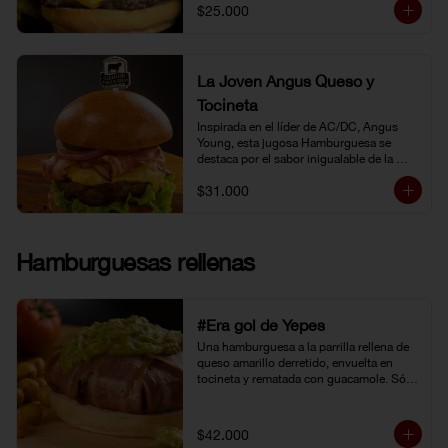
$25.000
La Joven Angus Queso y
Tocineta
Inspirada en el líder de AC/DC, Angus 
Young, esta jugosa Hamburguesa se 
destaca por el sabor inigualable de la 
carne Certified Angus Beef®.
$31.000
Hamburguesas rellenas
#Era gol de Yepes
Una hamburguesa a la parrilla rellena de 
queso amarillo derretido, envuelta en 
tocineta y rematada con guacamole. Sólo 
eso pudo levantarnos después de la 
eliminación en Brasil. Y no fue tarea fácil, 
porque definitivamente… 
$42.000
#EraGolDeYepes!