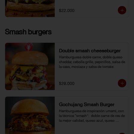
$22.000
Smash burgers
Double smash cheeseburger
Hamburguesa doble carne, doble queso 
cheddar, cebolla grille, pepinillos, salsa de 
la casa, mostaza y salsa de tomate.
$29.000
Gochujang Smash Burger
Hamburguesa de inspiración umami, con 
la técnica “smash”:  doble carne de res de 
la mejor calidad, queso azul, queso 
cheddar americano y cebolla frita 
crocante. Bañada en una mayonesa de 