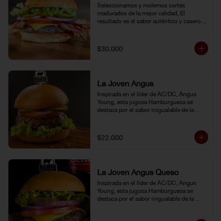
Seleccionamos y molemos cortes 
madurados de la mejor calidad, El 
resultado es el sabor auténtico y casero 
de nuestras hamburguesas, las cuales 
preparamos a la parrilla al término que 
usted elija. Armela como quiera.
$30.000
La Joven Angus
Inspirada en el líder de AC/DC, Angus 
Young, esta jugosa Hamburguesa se 
destaca por el sabor inigualable de la 
carne Certified Angus Beef®.
$22.000
La Joven Angus Queso
Inspirada en el líder de AC/DC, Angus 
Young, esta jugosa Hamburguesa se 
destaca por el sabor inigualable de la 
carne Certified Angus Beef®.