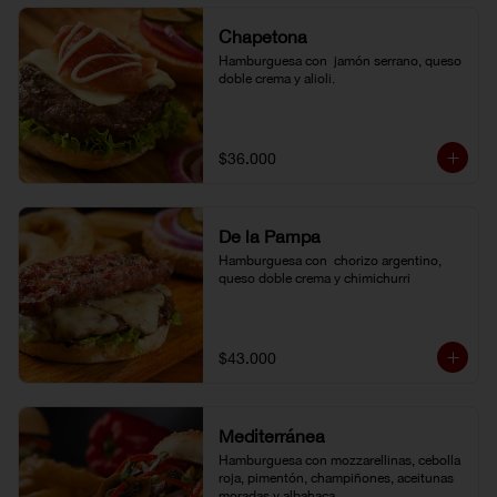
Chapetona
Hamburguesa con  jamón serrano, queso 
doble crema y alioli.
$36.000
De la Pampa
Hamburguesa con  chorizo argentino, 
queso doble crema y chimichurri
$43.000
Mediterránea
Hamburguesa con mozzarellinas, cebolla 
roja, pimentón, champiñones, aceitunas 
moradas y albahaca.