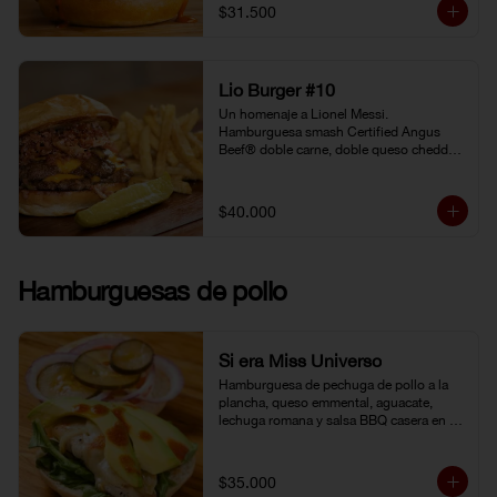
gochujang (pasta coreana de chiles rojos, 
$31.500
soya fermentada y harina de arroz). 
Pepinillo kosher. Pan Brioche.
Lio Burger #10
Un homenaje a Lionel Messi. 
Hamburguesa smash Certified Angus 
Beef® doble carne, doble queso cheddar, 
tocineta, cebolla grille, pepinillo kosher y 
mostaneza de ajo negro.
$40.000
Hamburguesas de pollo
Si era Miss Universo
Hamburguesa de pechuga de pollo a la 
plancha, queso emmental, aguacate, 
lechuga romana y salsa BBQ casera en 
pan brioche.
$35.000