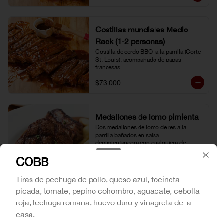
Costillas mundiales Medio
Rack (1-2 personas)
Costilla de cerdo BBQ  a la parrilla (Corte 
St. Louis), acompañado de papas 
francesas.
$73.000
Medallones de lomo pimienta
Dos medallones de lomo de res a la 
parrilla bañados en salsa 
depimientanegra con cualquiera de 
nuestros acompañamientos y ensalada 
COBB
de la casa.
$59.500
Tiras de pechuga de pollo, queso azul, tocineta
picada, tomate, pepino cohombro, aguacate, cebolla
roja, lechuga romana, huevo duro y vinagreta de la
Medallones de lomo tocineta
casa.
Dos medallones de lomo de res a la 