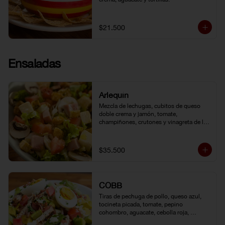
$21.500
Ensaladas
Arlequín
Mezcla de lechugas, cubitos de queso 
doble crema y jamón, tomate, 
champiñones, crutones y vinagreta de la 
casa.
$35.500
COBB
Tiras de pechuga de pollo, queso azul, 
tocineta picada, tomate, pepino 
cohombro, aguacate, cebolla roja, 
lechuga romana, huevo duro y vinagreta 