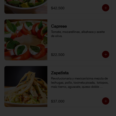
de la casa.
$42.500
Caprese
Tomate, mozarellinas, albahaca y aceite 
de oliva.
$22.500
Zapatista
Revolucionaria y mexicanísima mezcla de 
lechugas, pollo, tocineta picada,  totopos, 
maíz tierno, aguacate, queso doble 
crema, pimentón, tomate y vinagreta de la 
casa.
$37.000