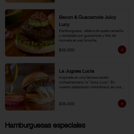
Bacon & Guacamole Juicy
Lucy
Hamburguesa   rellena de queso amarillo 
y rematada con guacamole y bits de 
tocineta en pan brioche.
$36.000
La Jugosa Lucia
Inspirada en una famosa receta 
norteamericana: la “Juicy Lucy”. En 
nuestra adaptación colombiana, es una 
hamburguesa rellena de nuestro delicioso 
queso Paipa, una verdadera explosión de 
sabor.
$36.000
Hamburguesas especiales