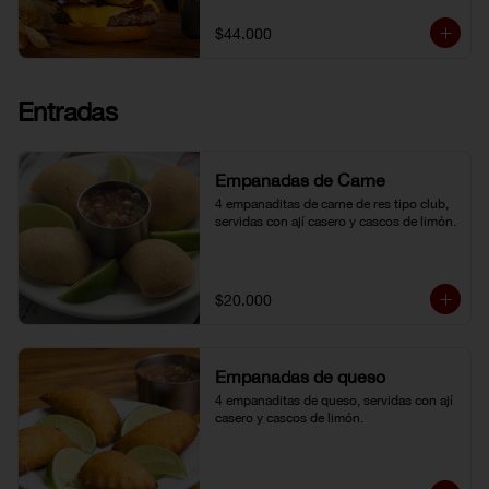
topping de ají limo peruano. Nuestro 
famoso chili con carne al lado. 
$44.000
Acompañada de papa chip o papa 
francesa y gaseosa o agua.
Entradas
Empanadas de Carne
4 empanaditas de carne de res tipo club, 
servidas con ají casero y cascos de limón.
$20.000
Empanadas de queso
4 empanaditas de queso, servidas con ají 
casero y cascos de limón.