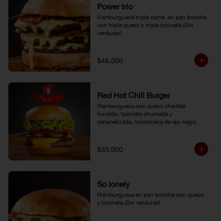
Power trio
Hamburguesa triple carne  en pan brioche 
con triple queso y triple tocineta ¡Sin 
verduras!
$46.000
Red Hot Chili Burger
Hamburguesa con queso cheddar 
fundido, tocineta ahumada y 
caramelizada, mostaneza de ajo negro y 
verduras frescas. Pan brioche con 
topping de ají limo peruano. Nuestro 
famoso chili con carne al lado.
$33.000
So lonely
Hamburguesa en pan brioche con queso 
y tocineta ¡Sin verduras!