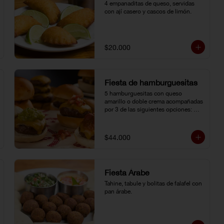
4 empanaditas de queso, servidas 
con ají casero y cascos de limón.
$20.000
Fiesta de hamburguesitas
5 hamburguesitas con queso 
amarillo o doble crema acompañadas 
por 3 de las siguientes opciones: 
champiñones grillé, chili con carne, 
guacamole, cebolla grillé, guiso 
criollo, pico de gallo o salsa de 
$44.000
pimienta negra.
Fiesta Árabe
Tahine, tabule y bolitas de falafel con 
pan árabe.