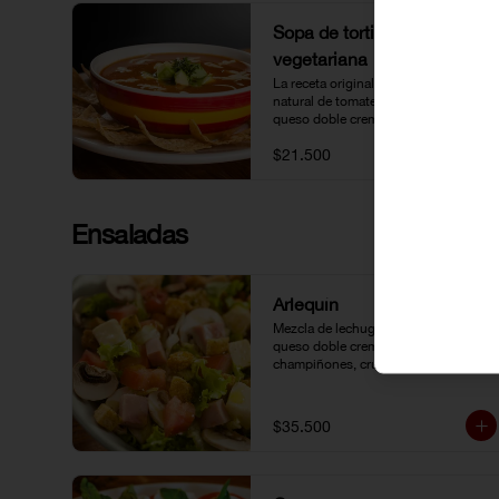
Sopa de tortilla
vegetariana
La receta original de Lupita: Caldo 
natural de tomate acompañado 
queso doble crema, aguacate y 
tortillas.
$21.500
Ensaladas
Arlequín
Mezcla de lechugas, cubitos de 
queso doble crema y jamón, tomate, 
champiñones, crutones y vinagreta 
de la casa.
$35.500