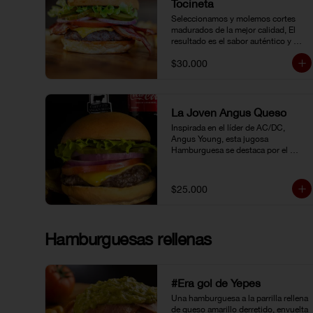
Tocineta
Seleccionamos y molemos cortes 
madurados de la mejor calidad, El 
resultado es el sabor auténtico y 
casero de nuestras hamburguesas, 
$30.000
las cuales preparamos a la parrilla al 
término que usted elija. Armela como 
quiera.
La Joven Angus Queso
Inspirada en el líder de AC/DC, 
Angus Young, esta jugosa 
Hamburguesa se destaca por el 
sabor inigualable de la carne 
Certified Angus Beef®.
$25.000
Hamburguesas rellenas
#Era gol de Yepes
Una hamburguesa a la parrilla rellena 
de queso amarillo derretido, envuelta 