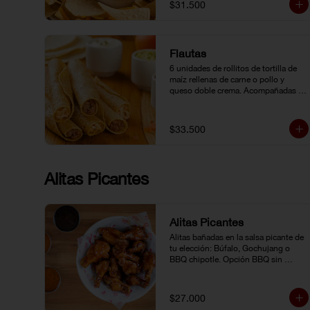
$31.500
Flautas
6 unidades de rollitos de tortilla de 
maíz rellenas de carne o pollo y 
queso doble crema. Acompañadas 
de guacamole, pico de gallo y crema 
agria.
$33.500
Alitas Picantes
Alitas Picantes
Alitas bañadas en la salsa picante de 
tu elección: Búfalo, Gochujang o 
BBQ chipotle. Opción BBQ sin 
picante.
$27.000