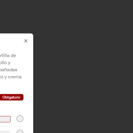
Close
rtilla de
llo y
pañadas
lo y crema
Obligatorio