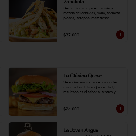
Zapatista
Revolucionaria y mexicanísima 
mezcla de lechugas, pollo, tocineta 
picada,  totopos, maíz tierno, 
aguacate, queso doble crema, 
pimentón, tomate y vinagreta de la 
casa.
$37.000
La Clásica Queso
Seleccionamos y molemos cortes 
madurados de la mejor calidad, El 
resultado es el sabor auténtico y 
casero de nuestras hamburguesas, 
las cuales preparamos a la parrilla al 
término que usted elija. Armela como 
$24.000
quiera.
La Joven Angus