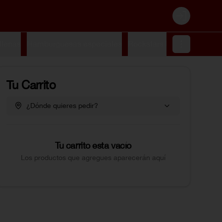
Login
llenas
Hamburguesas especiales
Rockstars burgers
Smash
Tu Carrito
¿Dónde quieres pedir?
Tu carrito esta vacío
Los productos que agregues aparecerán aquí