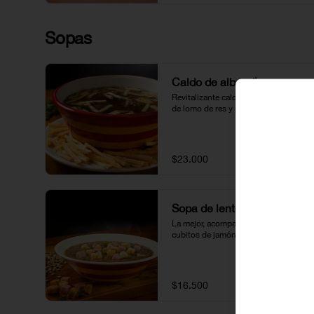
Sopas
Caldo de albóndigas
Revitalizante caldo con albóndigas 
de lomo de res y papas fosforito.
$23.000
Sopa de lentejas
La mejor, acompañada de crutones y 
cubitos de jamón.
$16.500