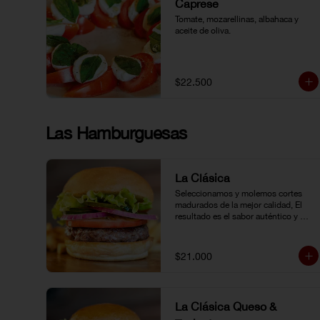
Caprese
Tomate, mozarellinas, albahaca y 
aceite de oliva.
$22.500
Las Hamburguesas
La Clásica
Seleccionamos y molemos cortes 
madurados de la mejor calidad, El 
resultado es el sabor auténtico y 
casero de nuestras hamburguesas, 
las cuales preparamos a la parrilla al 
término que usted elija. Armela como 
$21.000
quiera.
La Clásica Queso &