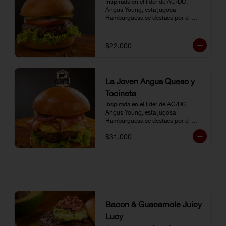
Inspirada en el líder de AC/DC, 
Angus Young, esta jugosa 
Hamburguesa se destaca por el 
sabor inigualable de la carne 
Certified Angus Beef®.
$22.000
La Joven Angus Queso y
Tocineta
Inspirada en el líder de AC/DC, 
Angus Young, esta jugosa 
Hamburguesa se destaca por el 
sabor inigualable de la carne 
$31.000
Certified Angus Beef®.
Bacon & Guacamole Juicy
Lucy