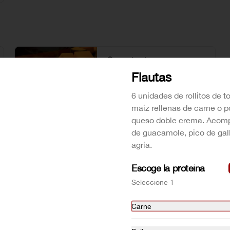
Sopa de ahuyama
Receta casera acompañada de 
Flautas
crutones.
6 unidades de rollitos de to
maíz rellenas de carne o po
$13.000
queso doble crema. Acom
de guacamole, pico de gal
agria.
Sopa de tortilla mexicana
La receta original de Lupita: Caldo 
Escoge la proteína
natural de tomate acompañado de 
pollo desmenuzado, queso doble 
Seleccione 1
crema, aguacate y tortillas.
Carne
$26.000