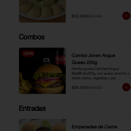
$52.000
$80.000
Combos
-
20
%
Combo Joven Angus
Queso 220g
Hamburguesa Certified Angus 
Beef® de 220g, con queso amarillo o 
doble crema, vegetales y pan 
brioche, acompañada de papa chip o 
$39.500
$49.500
papa francesa y gaseosa o limonada 
natural.
Entradas
Empanadas de Carne