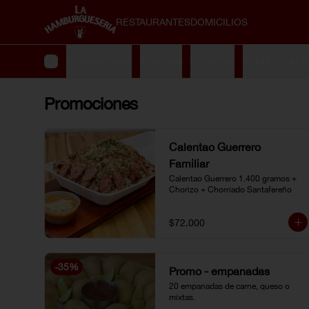
RESTAURANTES
DOMICILIOS
Promociones
Combos
Entradas
Alitas Picant
Promociones
Calentao Guerrero
Familiar
Calentao Guerrero 1.400 gramos + 
Chorizo + Chorriado Santafereño
$72.000
-
35
%
Promo - empanadas
20 empanadas de carne, queso o 
mixtas.