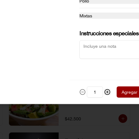
Pollo
Mixtas
Instrucciones especiales
COBB
Tiras de pechuga de pollo, queso 
Agregar
azul, tocineta picada, tomate, pepino 
cohombro, aguacate, cebolla roja, 
lechuga romana, huevo duro y 
vinagreta de la casa.
$42.500