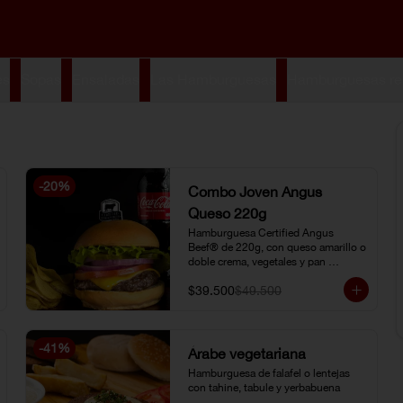
es
Sopas
Ensaladas
Las Hamburguesas
Hamburguesas re
-
20
%
Combo Joven Angus
Queso 220g
Hamburguesa Certified Angus 
Beef® de 220g, con queso amarillo o 
doble crema, vegetales y pan 
brioche, acompañada de papa chip o 
$39.500
$49.500
papa francesa y gaseosa o limonada 
natural.
-
41
%
Árabe vegetariana
Hamburguesa de falafel o lentejas 
con tahine, tabule y yerbabuena