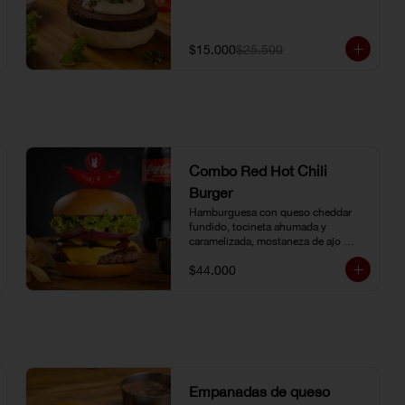
$15.000
$25.500
Combo Red Hot Chili
Burger
Hamburguesa con queso cheddar 
fundido, tocineta ahumada y 
caramelizada, mostaneza de ajo 
negro y verduras frescas. Pan 
$44.000
brioche con topping de ají limo 
peruano. Nuestro famoso chili con 
carne al lado. Acompañada de papa 
chip o papa francesa y gaseosa o 
agua.
Empanadas de queso