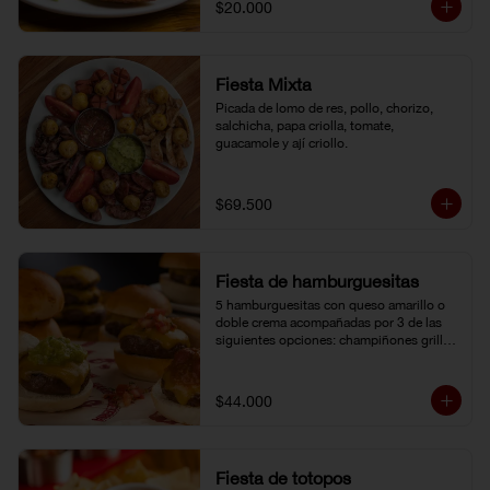
$20.000
Fiesta Mixta
Picada de lomo de res, pollo, chorizo, 
salchicha, papa criolla, tomate, 
guacamole y ají criollo.
$69.500
Fiesta de hamburguesitas
5 hamburguesitas con queso amarillo o 
doble crema acompañadas por 3 de las 
siguientes opciones: champiñones grillé, 
chili con carne, guacamole, cebolla grillé, 
guiso criollo, pico de gallo o salsa de 
pimienta negra.
$44.000
Fiesta de totopos