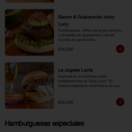
Bacon & Guacamole Juicy
Lucy
Hamburguesa   rellena de queso amarillo 
y rematada con guacamole y bits de 
tocineta en pan brioche.
$36.000
La Jugosa Lucia
Inspirada en una famosa receta 
norteamericana: la “Juicy Lucy”. En 
nuestra adaptación colombiana, es una 
hamburguesa rellena de nuestro delicioso 
queso Paipa, una verdadera explosión de 
sabor.
$36.000
Hamburguesas especiales