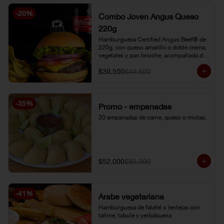
-
20
%
Combo Joven Angus Queso
220g
Hamburguesa Certified Angus Beef® de 
220g, con queso amarillo o doble crema, 
vegetales y pan brioche, acompañada de 
papa chip o papa francesa y gaseosa o 
$39.500
$49.500
limonada natural.
-
35
%
Promo - empanadas
20 empanadas de carne, queso o mixtas.
$52.000
$80.000
-
41
%
Árabe vegetariana
Hamburguesa de falafel o lentejas con 
tahine, tabule y yerbabuena