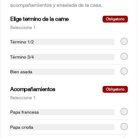
acompañamientos y ensalada de la casa.
$62.000
Elige término de la carne
Obligatorio
Parrilla
Seleccione 1
Término 1/2
Costillas mundiales 1/4 rack
(1 persona)
Término 3/4
Costilla de cerdo BBQ  a la parrilla (Corte 
St. Louis), acompañado de papas 
francesas.
Bien asada
$46.000
Acompañamientos
Obligatorio
Seleccione 1
Costillas mundiales Full rack
(3-4 personas)
Papa francesa
Costilla de cerdo BBQ  a la parrilla (Corte 
St. Louis), acompañado de papas 
francesas.
Papa criolla
$133.000