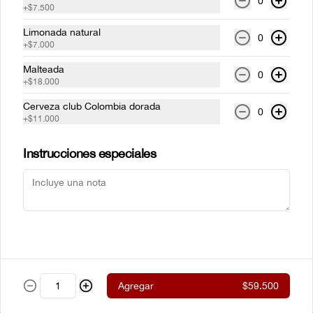
0
+
$7.500
parrilla envueltos en tocinera con 
cualquiera de nuestros acompañamientos 
y ensalada de la casa.
Limonada natural
0
+
$7.000
$61.500
Malteada
0
+
$18.000
Cerveza club Colombia dorada
New York steak Certified
0
+
$11.000
Angus Beef® 300g
Corte de chata (strip loin) Certified Angus 
Beef ® al estilo neoyorkino, acompañado 
Instrucciones especiales
de papas francesas y ensalada de la casa.
$99.000
Steak de lomito
Lomito de res a la parrilla con cualquiera 
de nuestros acompañamientos y 
ensalada de la casa.
Agregar
$59.500
$59.500