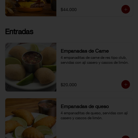
topping de ají limo peruano. Nuestro 
famoso chili con carne al lado. 
$44.000
Acompañada de papa chip o papa 
francesa y gaseosa o agua.
Entradas
Empanadas de Carne
4 empanaditas de carne de res tipo club, 
servidas con ají casero y cascos de limón.
$20.000
Empanadas de queso
4 empanaditas de queso, servidas con ají 
casero y cascos de limón.