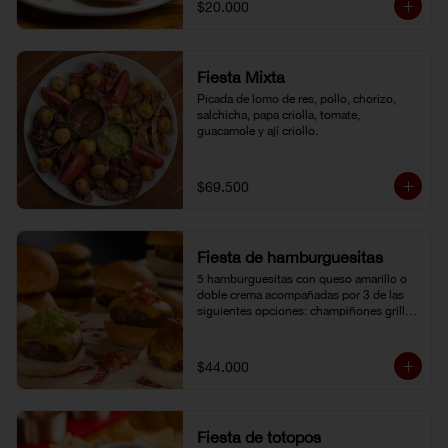
$20.000
Fiesta Mixta
Picada de lomo de res, pollo, chorizo, 
salchicha, papa criolla, tomate, 
guacamole y ají criollo.
$69.500
Fiesta de hamburguesitas
5 hamburguesitas con queso amarillo o 
doble crema acompañadas por 3 de las 
siguientes opciones: champiñones grillé, 
chili con carne, guacamole, cebolla grillé, 
guiso criollo, pico de gallo o salsa de 
pimienta negra.
$44.000
Fiesta de totopos