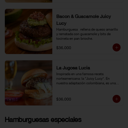
Bacon & Guacamole Juicy
Lucy
Hamburguesa   rellena de queso amarillo 
y rematada con guacamole y bits de 
tocineta en pan brioche.
$36.000
La Jugosa Lucia
Inspirada en una famosa receta 
norteamericana: la “Juicy Lucy”. En 
nuestra adaptación colombiana, es una 
hamburguesa rellena de nuestro delicioso 
queso Paipa, una verdadera explosión de 
sabor.
$36.000
Hamburguesas especiales