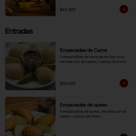
topping de ají limo peruano. Nuestro 
famoso chili con carne al lado. 
$44.000
Acompañada de papa chip o papa 
francesa y gaseosa o agua.
Entradas
Empanadas de Carne
4 empanaditas de carne de res tipo club, 
servidas con ají casero y cascos de limón.
$20.000
Empanadas de queso
4 empanaditas de queso, servidas con ají 
casero y cascos de limón.