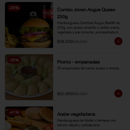
-
20
%
Combo Joven Angus Queso
220g
Hamburguesa Certified Angus Beef® de 
220g, con queso amarillo o doble crema, 
vegetales y pan brioche, acompañada de 
papa chip o papa francesa y gaseosa o 
$39.500
$49.500
limonada natural.
-
35
%
Promo - empanadas
20 empanadas de carne, queso o mixtas.
$52.000
$80.000
-
41
%
Árabe vegetariana
Hamburguesa de falafel o lentejas con 
tahine, tabule y yerbabuena