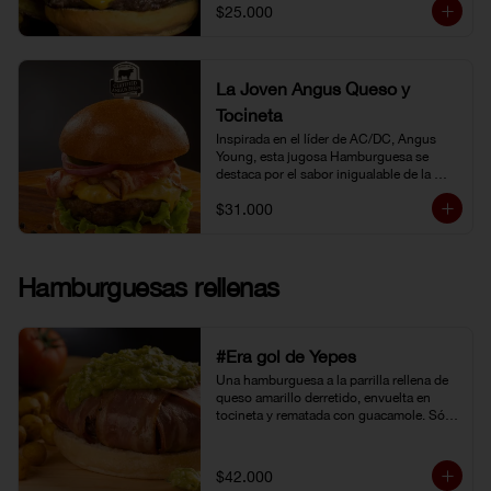
$25.000
La Joven Angus Queso y
Tocineta
Inspirada en el líder de AC/DC, Angus 
Young, esta jugosa Hamburguesa se 
destaca por el sabor inigualable de la 
carne Certified Angus Beef®.
$31.000
Hamburguesas rellenas
#Era gol de Yepes
Una hamburguesa a la parrilla rellena de 
queso amarillo derretido, envuelta en 
tocineta y rematada con guacamole. Sólo 
eso pudo levantarnos después de la 
eliminación en Brasil. Y no fue tarea fácil, 
porque definitivamente… 
$42.000
#EraGolDeYepes!