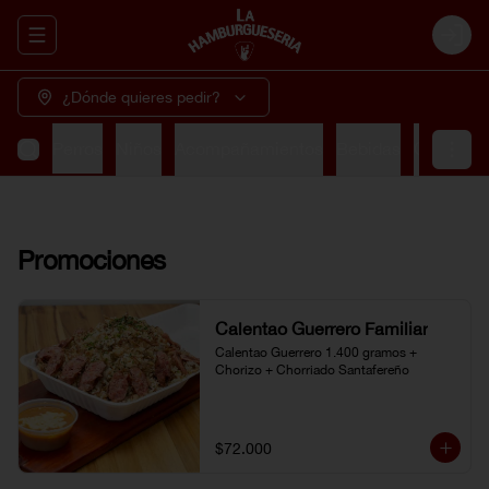
Abrir menu de navegación
Login
¿Dónde quieres pedir?
rrilla
Perros
Niños
Acompañamientos
Bebidas
Cervezas
Promociones
Calentao Guerrero Familiar
Calentao Guerrero 1.400 gramos + 
Chorizo + Chorriado Santafereño
$72.000