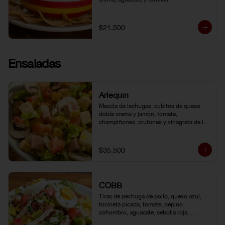
$21.500
Ensaladas
Arlequín
Mezcla de lechugas, cubitos de queso 
doble crema y jamón, tomate, 
champiñones, crutones y vinagreta de la 
casa.
$35.500
COBB
Tiras de pechuga de pollo, queso azul, 
tocineta picada, tomate, pepino 
cohombro, aguacate, cebolla roja, 
lechuga romana, huevo duro y vinagreta 