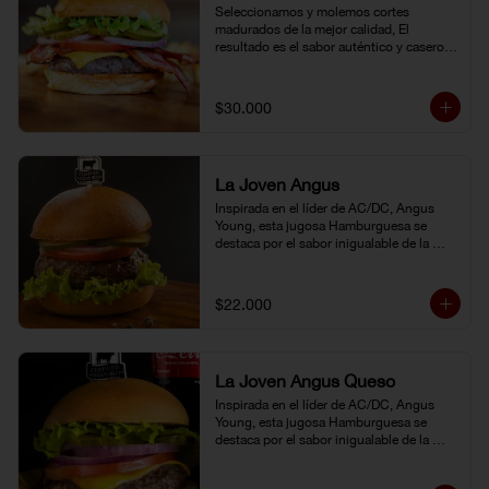
Seleccionamos y molemos cortes 
madurados de la mejor calidad, El 
resultado es el sabor auténtico y casero 
de nuestras hamburguesas, las cuales 
preparamos a la parrilla al término que 
usted elija. Armela como quiera.
$30.000
La Joven Angus
Inspirada en el líder de AC/DC, Angus 
Young, esta jugosa Hamburguesa se 
destaca por el sabor inigualable de la 
carne Certified Angus Beef®.
$22.000
La Joven Angus Queso
Inspirada en el líder de AC/DC, Angus 
Young, esta jugosa Hamburguesa se 
destaca por el sabor inigualable de la 
carne Certified Angus Beef®.