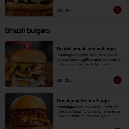
$22.000
Smash burgers
Double smash cheeseburger
Hamburguesa doble carne, doble queso 
cheddar, cebolla grille, pepinillos, salsa de 
la casa, mostaza y salsa de tomate.
$29.000
Gochujang Smash Burger
Hamburguesa de inspiración umami, con 
la técnica “smash”:  doble carne de res de 
la mejor calidad, queso azul, queso 
cheddar americano y cebolla frita 
crocante. Bañada en una mayonesa de 