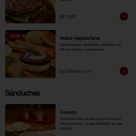
$21.000
-
41
%
Árabe vegetariana
Hamburguesa de falafel o lentejas con 
tahine, tabule y yerbabuena
$15.000
$25.500
Sánduches
Cocoon
Tiritas de lomo de res a la plancha con 
champiñones y queso derretido en pan 
ciabatta