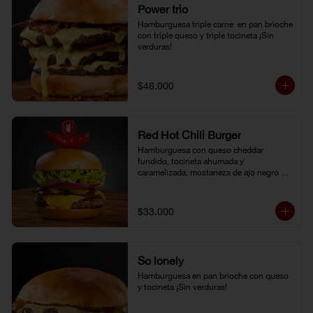
Power trio
Hamburguesa triple carne  en pan brioche 
con triple queso y triple tocineta ¡Sin 
verduras!
$46.000
Red Hot Chili Burger
Hamburguesa con queso cheddar 
fundido, tocineta ahumada y 
caramelizada, mostaneza de ajo negro y 
verduras frescas. Pan brioche con 
topping de ají limo peruano. Nuestro 
famoso chili con carne al lado.
$33.000
So lonely
Hamburguesa en pan brioche con queso 
y tocineta ¡Sin verduras!