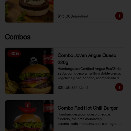
$15.000
$25.500
Combos
-
20
%
Combo Joven Angus Queso
220g
Hamburguesa Certified Angus Beef® de 
220g, con queso amarillo o doble crema, 
vegetales y pan brioche, acompañada de 
papa chip o papa francesa y gaseosa o 
$39.500
$49.500
limonada natural.
Combo Red Hot Chili Burger
Hamburguesa con queso cheddar 
fundido, tocineta ahumada y 
caramelizada, mostaneza de ajo negro y 
verduras frescas. Pan brioche con 