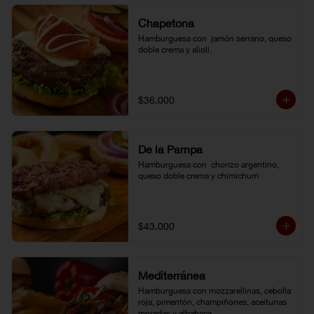
Chapetona
Hamburguesa con  jamón serrano, queso 
doble crema y alioli.
$36.000
De la Pampa
Hamburguesa con  chorizo argentino, 
queso doble crema y chimichurri
$43.000
Mediterránea
Hamburguesa con mozzarellinas, cebolla 
roja, pimentón, champiñones, aceitunas 
moradas y albahaca.