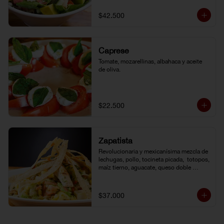
de la casa.
$42.500
Caprese
Tomate, mozarellinas, albahaca y aceite 
de oliva.
$22.500
Zapatista
Revolucionaria y mexicanísima mezcla de 
lechugas, pollo, tocineta picada,  totopos, 
maíz tierno, aguacate, queso doble 
crema, pimentón, tomate y vinagreta de la 
casa.
$37.000