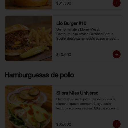
gochujang (pasta coreana de chiles rojos, 
$31.500
soya fermentada y harina de arroz). 
Pepinillo kosher. Pan Brioche.
Lio Burger #10
Un homenaje a Lionel Messi. 
Hamburguesa smash Certified Angus 
Beef® doble carne, doble queso cheddar, 
tocineta, cebolla grille, pepinillo kosher y 
mostaneza de ajo negro.
$40.000
Hamburguesas de pollo
Si era Miss Universo
Hamburguesa de pechuga de pollo a la 
plancha, queso emmental, aguacate, 
lechuga romana y salsa BBQ casera en 
pan brioche.
$35.000