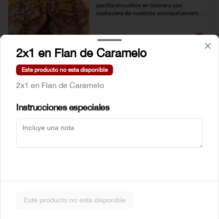
parrilla envueltos en tocinera con 
cualquiera de nuestros acompañamientos 
y ensalada de la casa.
$61.500
2x1 en Flan de Caramelo
Este producto no esta disponible
New York steak Certified
2x1 en Flan de Caramelo
Angus Beef® 300g
Corte de chata (strip loin) Certified Angus 
Beef ® al estilo neoyorkino, acompañado 
Instrucciones especiales
de papas francesas y ensalada de la casa.
$99.000
Steak de lomito
Lomito de res a la parrilla con cualquiera 
de nuestros acompañamientos y 
ensalada de la casa.
Este producto no esta disponible
$59.500