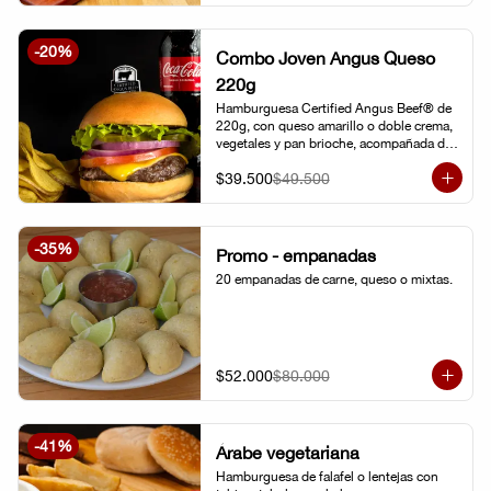
-
20
%
Combo Joven Angus Queso
220g
Hamburguesa Certified Angus Beef® de 
220g, con queso amarillo o doble crema, 
vegetales y pan brioche, acompañada de 
papa chip o papa francesa y gaseosa o 
$39.500
$49.500
limonada natural.
-
35
%
Promo - empanadas
20 empanadas de carne, queso o mixtas.
$52.000
$80.000
-
41
%
Árabe vegetariana
Hamburguesa de falafel o lentejas con 