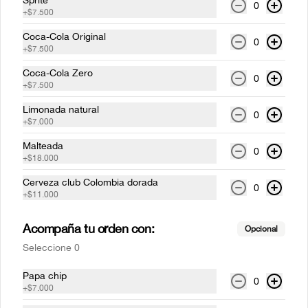
Sprite
0
+
$7.500
Spicy chicken chuleta burger
Coca-Cola Original
0
+
$7.500
Pechuga de pollo apanada, pan brioche, 
mostaneza de ajo negro, alioli, ají criollo, 
Coca-Cola Zero
lechuga, tomate, cebolla roja y pepinillos.
0
+
$7.500
Limonada natural
$31.000
0
+
$7.000
Malteada
0
+
$18.000
Cerveza club Colombia dorada
0
+
$11.000
Acompaña tu orden con:
Opcional
Seleccione 0
Papa chip
0
Conócenos
+
$7.000