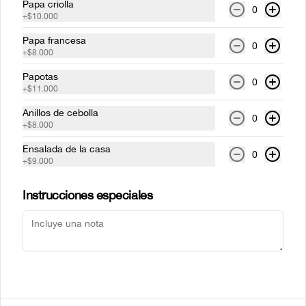
Papa criolla
0
Despacho
+
$10.000
T&C BOLETOS PARQUE MUNDO AVENTURA
Papa francesa
0
Términos y condiciones
+
$8.000
Política de privacidad
Papotas
0
+
$11.000
Redes sociales
Anillos de cebolla
0
+
$8.000
Instagram
Ensalada de la casa
Facebook
0
+
$9.000
X
Instrucciones especiales
Mi cuenta
Pedir
Iniciar sesión