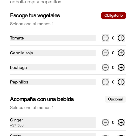
cebolla roja y pepinillos.
Abrir menu de navegación
Login
Escoge tus vegetales
Obligatorio
Seleccione al menos 1
¿Dónde quieres pedir?
Tomate
0
Hamburguesas de pollo
Cebolla roja
0
La Hamburgueseria
Hamburguesas de pollo
Lechuga
0
Hamburguesas de pollo
Pepinillos
0
Si era Miss Universo
Acompaña con una bebida
Opcional
Hamburguesa de pechuga de pollo a la 
Seleccione al menos 1
plancha, queso emmental, aguacate, 
lechuga romana y salsa BBQ casera en 
pan brioche.
Ginger
0
+
$7.500
$35.000